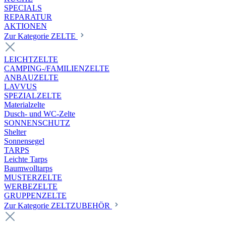
SPECIALS
REPARATUR
AKTIONEN
Zur Kategorie ZELTE
LEICHTZELTE
CAMPING-/FAMILIENZELTE
ANBAUZELTE
LAVVUS
SPEZIALZELTE
Materialzelte
Dusch- und WC-Zelte
SONNENSCHUTZ
Shelter
Sonnensegel
TARPS
Leichte Tarps
Baumwolltarps
MUSTERZELTE
WERBEZELTE
GRUPPENZELTE
Zur Kategorie ZELTZUBEHÖR