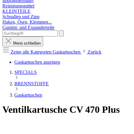
Imprägniermittel
Reinigungsmittel
KLEINTEILE
Schnallen und Zipp
Haken, Ösen, Klemmen...
Gummi- und Expanderseile
Menü schließen
Zeige alle Kategorien
Gaskartuschen
Zurück
Gaskartuschen anzeigen
SPECIALS
BRENNSTOFFE
Gaskartuschen
Ventilkartusche CV 470 Plus