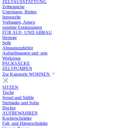
ZELTAUSSTATTUNG
Zeltteppiche
Unterlagen, Böden
Innenzelte
Vorbauten, Annex
sonstige Ergänzungen
FÜR AUF- UND ABBAU
Heringe
Seile
Abspannzubehör
Aufstellstangen und -sets
Werkzeug
PACKSÄCKE
ZELTPUMPEN
Zur Kategorie WOHNEN
SITZEN
Tische
Sessel und Stühle
Sitzbänke und Sofas
Hocker
AUFBEWAHREN
Kocherschränke
Falt- und Hängeschränke