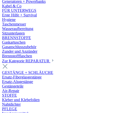
Generatoren + Powerbanks
Kabel & Co
FÜR UNTERWEGS
Erste Hilfe + Survival
Hygiene
Taschenmesser
Wasseraufbereitung
Sitzunterlagen
BRENNSTOFFE
Gaskartuschen
Gasanschlusszubehör
Zunder und Anzünder
Brennstoffflaschen
Zur Kategorie REPARATUR
GESTÄNGE + SCHLÄUCHE
Ersatz-Fiberglasgestänge
Ersatz-Alugestänge
Gestängeteile
Air-Repair
STOFFE
Kleber und Klebefolien
Nahtdichter
PFLEGE