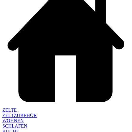
ZELTE
ZELTZUBEHÖR
WOHNEN
SCHLAFEN
KÜCHE