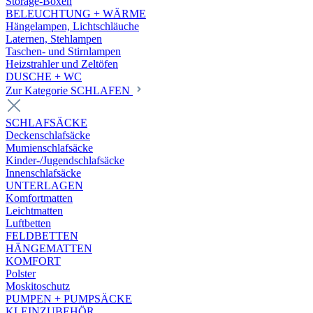
Storage-Boxen
BELEUCHTUNG + WÄRME
Hängelampen, Lichtschläuche
Laternen, Stehlampen
Taschen- und Stirnlampen
Heizstrahler und Zeltöfen
DUSCHE + WC
Zur Kategorie SCHLAFEN
SCHLAFSÄCKE
Deckenschlafsäcke
Mumienschlafsäcke
Kinder-/Jugendschlafsäcke
Innenschlafsäcke
UNTERLAGEN
Komfortmatten
Leichtmatten
Luftbetten
FELDBETTEN
HÄNGEMATTEN
KOMFORT
Polster
Moskitoschutz
PUMPEN + PUMPSÄCKE
KLEINZUBEHÖR