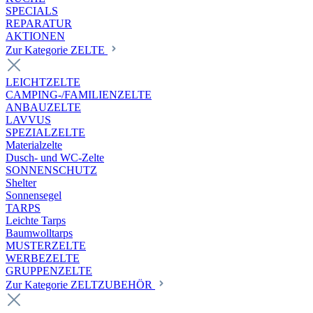
SPECIALS
REPARATUR
AKTIONEN
Zur Kategorie ZELTE
LEICHTZELTE
CAMPING-/FAMILIENZELTE
ANBAUZELTE
LAVVUS
SPEZIALZELTE
Materialzelte
Dusch- und WC-Zelte
SONNENSCHUTZ
Shelter
Sonnensegel
TARPS
Leichte Tarps
Baumwolltarps
MUSTERZELTE
WERBEZELTE
GRUPPENZELTE
Zur Kategorie ZELTZUBEHÖR