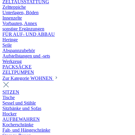
ZELTAUSSTATTUNG
Zeltteppiche
Unterlagen, Böden
Innenzelte
Vorbauten, Annex
sonstige Ergänzungen
FÜR AUF- UND ABBAU
Heringe
Seile
Abspannzubehör
Aufstellstangen und -sets
Werkzeug
PACKSÄCKE
ZELTPUMPEN
Zur Kategorie WOHNEN
SITZEN
Tische
Sessel und Stühle
Sitzbänke und Sofas
Hocker
AUFBEWAHREN
Kocherschränke
Falt- und Hängeschränke