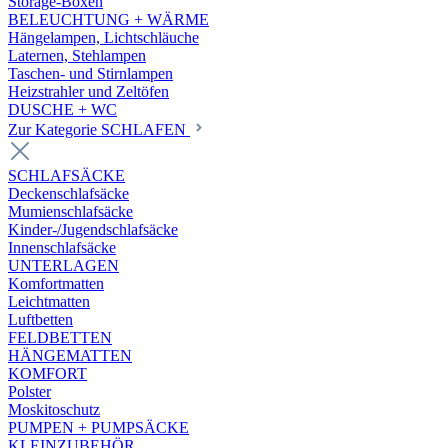
Storage-Boxen
BELEUCHTUNG + WÄRME
Hängelampen, Lichtschläuche
Laternen, Stehlampen
Taschen- und Stirnlampen
Heizstrahler und Zeltöfen
DUSCHE + WC
Zur Kategorie SCHLAFEN
SCHLAFSÄCKE
Deckenschlafsäcke
Mumienschlafsäcke
Kinder-/Jugendschlafsäcke
Innenschlafsäcke
UNTERLAGEN
Komfortmatten
Leichtmatten
Luftbetten
FELDBETTEN
HÄNGEMATTEN
KOMFORT
Polster
Moskitoschutz
PUMPEN + PUMPSÄCKE
KLEINZUBEHÖR