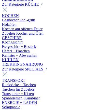
Zur Kategorie KÜCHE
KOCHEN
Gaskocher und -grills
Holzöfen
Kochen am offenen Feuer
Zubehör Kocher und Öfen
GESCHIRR
Kochgeschirr
Essgeschirr + Besteck
Häferl + Flaschen
Kanister + Abwaschen
KÜHLEN
TREKKINGNAHRUNG
Zur Kategorie SPECIALS
TRANSPORT
Rucksäcke + Taschen
Taschen für Zubehör
Transporter + Kisten
Spannriemen, Karabiner
ENERGIE + LADEN
Solarpanele