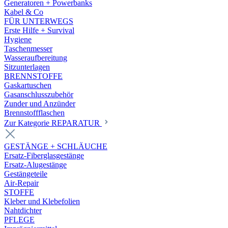
Generatoren + Powerbanks
Kabel & Co
FÜR UNTERWEGS
Erste Hilfe + Survival
Hygiene
Taschenmesser
Wasseraufbereitung
Sitzunterlagen
BRENNSTOFFE
Gaskartuschen
Gasanschlusszubehör
Zunder und Anzünder
Brennstoffflaschen
Zur Kategorie REPARATUR
GESTÄNGE + SCHLÄUCHE
Ersatz-Fiberglasgestänge
Ersatz-Alugestänge
Gestängeteile
Air-Repair
STOFFE
Kleber und Klebefolien
Nahtdichter
PFLEGE