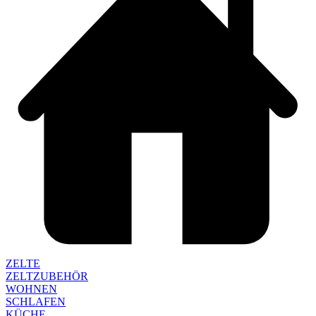
ZELTE
ZELTZUBEHÖR
WOHNEN
SCHLAFEN
KÜCHE