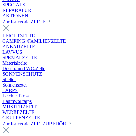
SPECIALS
REPARATUR
AKTIONEN
Zur Kategorie ZELTE
LEICHTZELTE
CAMPING-/FAMILIENZELTE
ANBAUZELTE
LAVVUS
SPEZIALZELTE
Materialzelte
Dusch- und WC-Zelte
SONNENSCHUTZ
Shelter
Sonnensegel
TARPS
Leichte Tarps
Baumwolltarps
MUSTERZELTE
WERBEZELTE
GRUPPENZELTE
Zur Kategorie ZELTZUBEHÖR