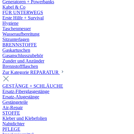
Generatoren + Powerbanks
Kabel & Co
FÜR UNTERWEGS
Erste Hilfe + Survival
Hygiene
Taschenmesser
Wasseraufbereitung
Sitzunterlagen
BRENNSTOFFE
Gaskartuschen
Gasanschlusszubehör
Zunder und Anzünder
Brennstoffflaschen
Zur Kategorie REPARATUR
GESTÄNGE + SCHLÄUCHE
Ersatz-Fiberglasgestänge
Ersatz-Alugestänge
Gestängeteile
Air-Repair
STOFFE
Kleber und Klebefolien
Nahtdichter
PFLEGE