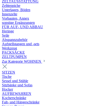
ZELTAUSSTATTUNG
Zeltteppiche
Unterlagen, Böden
Innenzelte
Vorbauten, Annex
sonstige Ergänzungen
FÜR AUF- UND ABBAU
Heringe
Seile
Abspannzubehör
Aufstellstangen und -sets
Werkzeug
PACKSÄCKE
ZELTPUMPEN
Zur Kategorie WOHNEN
SITZEN
Tische
Sessel und Stühle
Sitzbänke und Sofas
Hocker
AUFBEWAHREN
Kocherschränke
Falt- und Hängeschränke