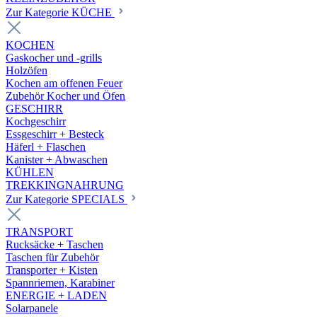
Zur Kategorie KÜCHE
KOCHEN
Gaskocher und -grills
Holzöfen
Kochen am offenen Feuer
Zubehör Kocher und Öfen
GESCHIRR
Kochgeschirr
Essgeschirr + Besteck
Häferl + Flaschen
Kanister + Abwaschen
KÜHLEN
TREKKINGNAHRUNG
Zur Kategorie SPECIALS
TRANSPORT
Rucksäcke + Taschen
Taschen für Zubehör
Transporter + Kisten
Spannriemen, Karabiner
ENERGIE + LADEN
Solarpanele