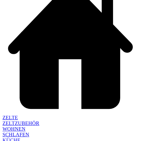
ZELTE
ZELTZUBEHÖR
WOHNEN
SCHLAFEN
KÜCHE