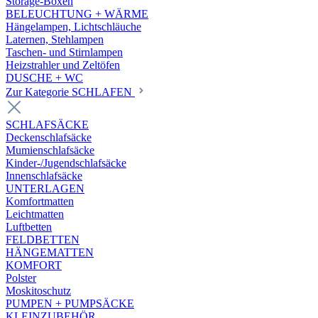
Storage-Boxen
BELEUCHTUNG + WÄRME
Hängelampen, Lichtschläuche
Laternen, Stehlampen
Taschen- und Stirnlampen
Heizstrahler und Zeltöfen
DUSCHE + WC
Zur Kategorie SCHLAFEN
SCHLAFSÄCKE
Deckenschlafsäcke
Mumienschlafsäcke
Kinder-/Jugendschlafsäcke
Innenschlafsäcke
UNTERLAGEN
Komfortmatten
Leichtmatten
Luftbetten
FELDBETTEN
HÄNGEMATTEN
KOMFORT
Polster
Moskitoschutz
PUMPEN + PUMPSÄCKE
KLEINZUBEHÖR