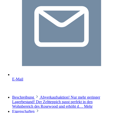
E-Mail
Beschreibung
Abverkaufsaktion! Nur mehr geringer
Lagerbestand! Der Zeltteppich passt perfekt in den
Wohnbereich des Rosewood und erhöht d…
Mehr
Eigenschaften