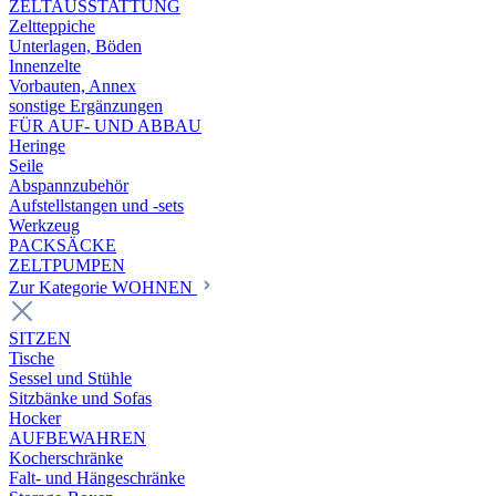
ZELTAUSSTATTUNG
Zeltteppiche
Unterlagen, Böden
Innenzelte
Vorbauten, Annex
sonstige Ergänzungen
FÜR AUF- UND ABBAU
Heringe
Seile
Abspannzubehör
Aufstellstangen und -sets
Werkzeug
PACKSÄCKE
ZELTPUMPEN
Zur Kategorie WOHNEN
SITZEN
Tische
Sessel und Stühle
Sitzbänke und Sofas
Hocker
AUFBEWAHREN
Kocherschränke
Falt- und Hängeschränke