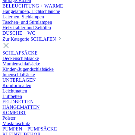
Storage-Boxen
BELEUCHTUNG + WÄRME
Hängelampen, Lichtschläuche
Laternen, Stehlampen
Taschen- und Stirnlampen
Heizstrahler und Zeltöfen
DUSCHE + WC
Zur Kategorie SCHLAFEN
SCHLAFSÄCKE
Deckenschlafsäcke
Mumienschlafsäcke
Kinder-/Jugendschlafsäcke
Innenschlafsäcke
UNTERLAGEN
Komfortmatten
Leichtmatten
Luftbetten
FELDBETTEN
HÄNGEMATTEN
KOMFORT
Polster
Moskitoschutz
PUMPEN + PUMPSÄCKE
KLEINZUBEHÖR