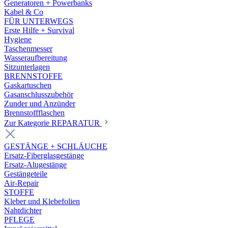
Generatoren + Powerbanks
Kabel & Co
FÜR UNTERWEGS
Erste Hilfe + Survival
Hygiene
Taschenmesser
Wasseraufbereitung
Sitzunterlagen
BRENNSTOFFE
Gaskartuschen
Gasanschlusszubehör
Zunder und Anzünder
Brennstoffflaschen
Zur Kategorie REPARATUR
GESTÄNGE + SCHLÄUCHE
Ersatz-Fiberglasgestänge
Ersatz-Alugestänge
Gestängeteile
Air-Repair
STOFFE
Kleber und Klebefolien
Nahtdichter
PFLEGE