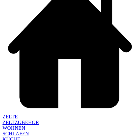
ZELTE
ZELTZUBEHÖR
WOHNEN
SCHLAFEN
KÜCHE