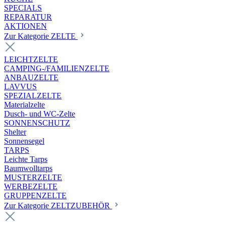
SPECIALS
REPARATUR
AKTIONEN
Zur Kategorie ZELTE
LEICHTZELTE
CAMPING-/FAMILIENZELTE
ANBAUZELTE
LAVVUS
SPEZIALZELTE
Materialzelte
Dusch- und WC-Zelte
SONNENSCHUTZ
Shelter
Sonnensegel
TARPS
Leichte Tarps
Baumwolltarps
MUSTERZELTE
WERBEZELTE
GRUPPENZELTE
Zur Kategorie ZELTZUBEHÖR