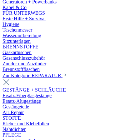
Generatoren + Powerbanks
Kabel & Co
FÜR UNTERWEGS
Erste Hilfe + Survival
Hygiene
Taschenmesser
Wasseraufbereitung
Sitzunterlagen
BRENNSTOFFE
Gaskartuschen
Gasanschlusszubehör
Zunder und Anzünder
Brennstoffflaschen
Zur Kategorie REPARATUR
GESTÄNGE + SCHLÄUCHE
Ersatz-Fiberglasgestänge
Ersatz-Alugestänge
Gestängeteile
Air-Repair
STOFFE
Kleber und Klebefolien
Nahtdichter
PFLEGE