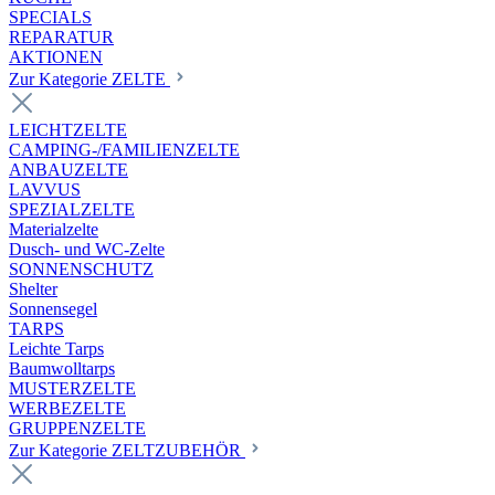
SPECIALS
REPARATUR
AKTIONEN
Zur Kategorie ZELTE
LEICHTZELTE
CAMPING-/FAMILIENZELTE
ANBAUZELTE
LAVVUS
SPEZIALZELTE
Materialzelte
Dusch- und WC-Zelte
SONNENSCHUTZ
Shelter
Sonnensegel
TARPS
Leichte Tarps
Baumwolltarps
MUSTERZELTE
WERBEZELTE
GRUPPENZELTE
Zur Kategorie ZELTZUBEHÖR