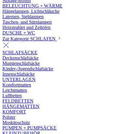
Storage-Boxen
BELEUCHTUNG + WÄRME
Hängelampen, Lichtschläuche
Laternen, Stehlampen
Taschen- und Stirnlampen
Heizstrahler und Zeltöfen
DUSCHE + WC
Zur Kategorie SCHLAFEN
SCHLAFSÄCKE
Deckenschlafsäcke
Mumienschlafsäcke
Kinder-/Jugendschlafsäcke
Innenschlafsäcke
UNTERLAGEN
Komfortmatten
Leichtmatten
Luftbetten
FELDBETTEN
HÄNGEMATTEN
KOMFORT
Polster
Moskitoschutz
PUMPEN + PUMPSÄCKE
KLEINZUBEHÖR