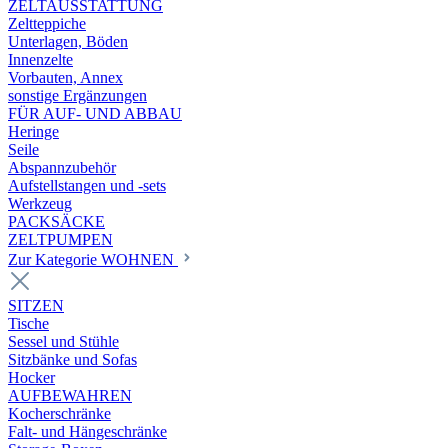
ZELTAUSSTATTUNG
Zeltteppiche
Unterlagen, Böden
Innenzelte
Vorbauten, Annex
sonstige Ergänzungen
FÜR AUF- UND ABBAU
Heringe
Seile
Abspannzubehör
Aufstellstangen und -sets
Werkzeug
PACKSÄCKE
ZELTPUMPEN
Zur Kategorie WOHNEN
SITZEN
Tische
Sessel und Stühle
Sitzbänke und Sofas
Hocker
AUFBEWAHREN
Kocherschränke
Falt- und Hängeschränke