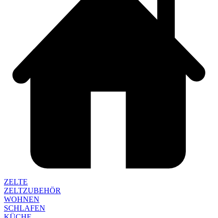
ZELTE
ZELTZUBEHÖR
WOHNEN
SCHLAFEN
KÜCHE