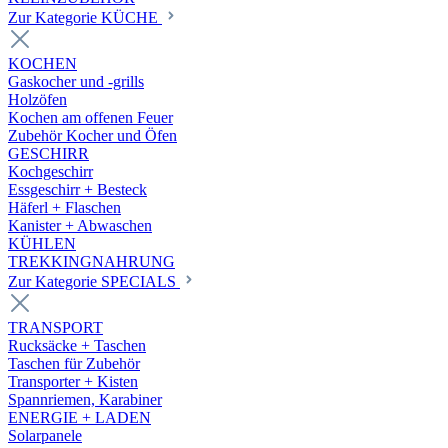
Zur Kategorie KÜCHE
KOCHEN
Gaskocher und -grills
Holzöfen
Kochen am offenen Feuer
Zubehör Kocher und Öfen
GESCHIRR
Kochgeschirr
Essgeschirr + Besteck
Häferl + Flaschen
Kanister + Abwaschen
KÜHLEN
TREKKINGNAHRUNG
Zur Kategorie SPECIALS
TRANSPORT
Rucksäcke + Taschen
Taschen für Zubehör
Transporter + Kisten
Spannriemen, Karabiner
ENERGIE + LADEN
Solarpanele