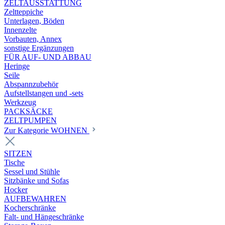
ZELTAUSSTATTUNG
Zeltteppiche
Unterlagen, Böden
Innenzelte
Vorbauten, Annex
sonstige Ergänzungen
FÜR AUF- UND ABBAU
Heringe
Seile
Abspannzubehör
Aufstellstangen und -sets
Werkzeug
PACKSÄCKE
ZELTPUMPEN
Zur Kategorie WOHNEN
SITZEN
Tische
Sessel und Stühle
Sitzbänke und Sofas
Hocker
AUFBEWAHREN
Kocherschränke
Falt- und Hängeschränke