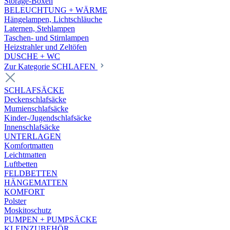
Storage-Boxen
BELEUCHTUNG + WÄRME
Hängelampen, Lichtschläuche
Laternen, Stehlampen
Taschen- und Stirnlampen
Heizstrahler und Zeltöfen
DUSCHE + WC
Zur Kategorie SCHLAFEN
SCHLAFSÄCKE
Deckenschlafsäcke
Mumienschlafsäcke
Kinder-/Jugendschlafsäcke
Innenschlafsäcke
UNTERLAGEN
Komfortmatten
Leichtmatten
Luftbetten
FELDBETTEN
HÄNGEMATTEN
KOMFORT
Polster
Moskitoschutz
PUMPEN + PUMPSÄCKE
KLEINZUBEHÖR