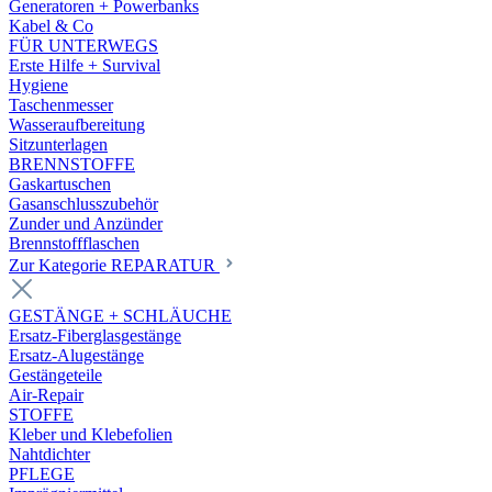
Generatoren + Powerbanks
Kabel & Co
FÜR UNTERWEGS
Erste Hilfe + Survival
Hygiene
Taschenmesser
Wasseraufbereitung
Sitzunterlagen
BRENNSTOFFE
Gaskartuschen
Gasanschlusszubehör
Zunder und Anzünder
Brennstoffflaschen
Zur Kategorie REPARATUR
GESTÄNGE + SCHLÄUCHE
Ersatz-Fiberglasgestänge
Ersatz-Alugestänge
Gestängeteile
Air-Repair
STOFFE
Kleber und Klebefolien
Nahtdichter
PFLEGE