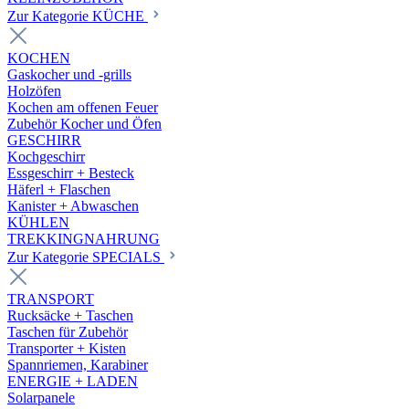
Zur Kategorie KÜCHE
KOCHEN
Gaskocher und -grills
Holzöfen
Kochen am offenen Feuer
Zubehör Kocher und Öfen
GESCHIRR
Kochgeschirr
Essgeschirr + Besteck
Häferl + Flaschen
Kanister + Abwaschen
KÜHLEN
TREKKINGNAHRUNG
Zur Kategorie SPECIALS
TRANSPORT
Rucksäcke + Taschen
Taschen für Zubehör
Transporter + Kisten
Spannriemen, Karabiner
ENERGIE + LADEN
Solarpanele