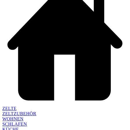
ZELTE
ZELTZUBEHÖR
WOHNEN
SCHLAFEN
KÜCHE