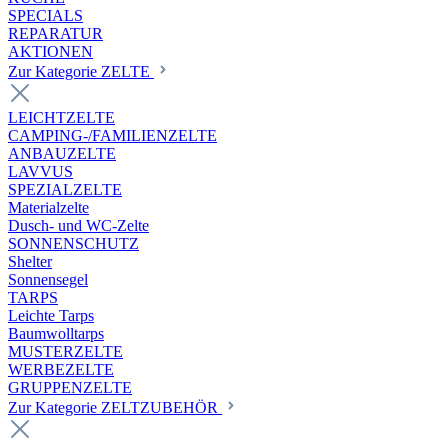
SPECIALS
REPARATUR
AKTIONEN
Zur Kategorie ZELTE
LEICHTZELTE
CAMPING-/FAMILIENZELTE
ANBAUZELTE
LAVVUS
SPEZIALZELTE
Materialzelte
Dusch- und WC-Zelte
SONNENSCHUTZ
Shelter
Sonnensegel
TARPS
Leichte Tarps
Baumwolltarps
MUSTERZELTE
WERBEZELTE
GRUPPENZELTE
Zur Kategorie ZELTZUBEHÖR