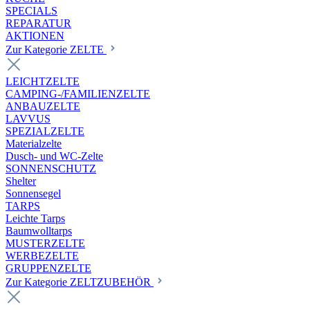
SPECIALS
REPARATUR
AKTIONEN
Zur Kategorie ZELTE
LEICHTZELTE
CAMPING-/FAMILIENZELTE
ANBAUZELTE
LAVVUS
SPEZIALZELTE
Materialzelte
Dusch- und WC-Zelte
SONNENSCHUTZ
Shelter
Sonnensegel
TARPS
Leichte Tarps
Baumwolltarps
MUSTERZELTE
WERBEZELTE
GRUPPENZELTE
Zur Kategorie ZELTZUBEHÖR