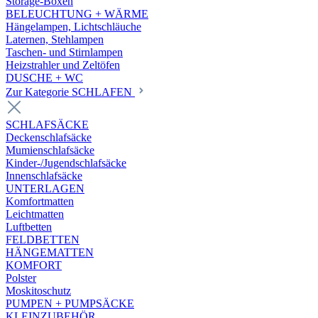
Storage-Boxen
BELEUCHTUNG + WÄRME
Hängelampen, Lichtschläuche
Laternen, Stehlampen
Taschen- und Stirnlampen
Heizstrahler und Zeltöfen
DUSCHE + WC
Zur Kategorie SCHLAFEN
SCHLAFSÄCKE
Deckenschlafsäcke
Mumienschlafsäcke
Kinder-/Jugendschlafsäcke
Innenschlafsäcke
UNTERLAGEN
Komfortmatten
Leichtmatten
Luftbetten
FELDBETTEN
HÄNGEMATTEN
KOMFORT
Polster
Moskitoschutz
PUMPEN + PUMPSÄCKE
KLEINZUBEHÖR