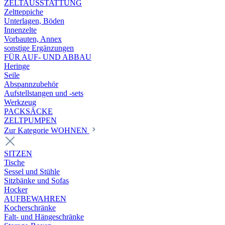
ZELTAUSSTATTUNG
Zeltteppiche
Unterlagen, Böden
Innenzelte
Vorbauten, Annex
sonstige Ergänzungen
FÜR AUF- UND ABBAU
Heringe
Seile
Abspannzubehör
Aufstellstangen und -sets
Werkzeug
PACKSÄCKE
ZELTPUMPEN
Zur Kategorie WOHNEN
SITZEN
Tische
Sessel und Stühle
Sitzbänke und Sofas
Hocker
AUFBEWAHREN
Kocherschränke
Falt- und Hängeschränke