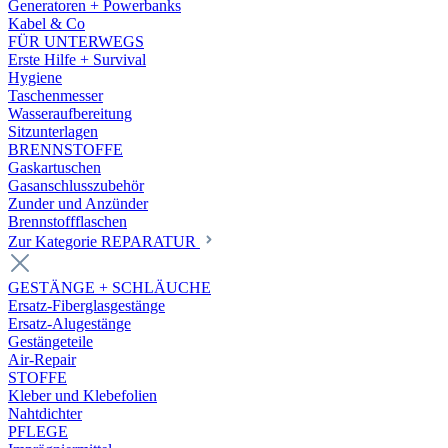
Generatoren + Powerbanks
Kabel & Co
FÜR UNTERWEGS
Erste Hilfe + Survival
Hygiene
Taschenmesser
Wasseraufbereitung
Sitzunterlagen
BRENNSTOFFE
Gaskartuschen
Gasanschlusszubehör
Zunder und Anzünder
Brennstoffflaschen
Zur Kategorie REPARATUR
GESTÄNGE + SCHLÄUCHE
Ersatz-Fiberglasgestänge
Ersatz-Alugestänge
Gestängeteile
Air-Repair
STOFFE
Kleber und Klebefolien
Nahtdichter
PFLEGE