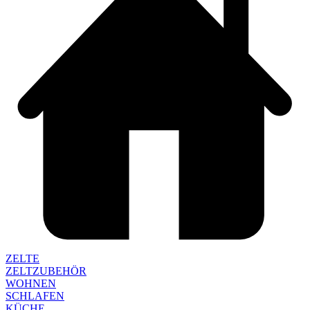
ZELTE
ZELTZUBEHÖR
WOHNEN
SCHLAFEN
KÜCHE