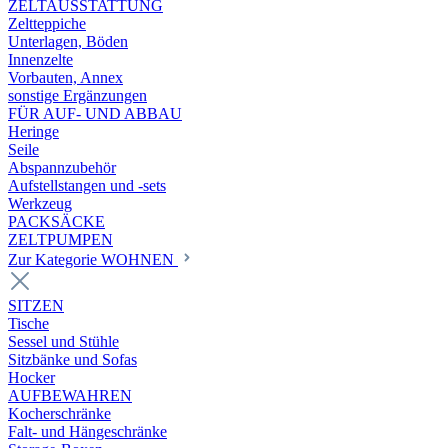
ZELTAUSSTATTUNG
Zeltteppiche
Unterlagen, Böden
Innenzelte
Vorbauten, Annex
sonstige Ergänzungen
FÜR AUF- UND ABBAU
Heringe
Seile
Abspannzubehör
Aufstellstangen und -sets
Werkzeug
PACKSÄCKE
ZELTPUMPEN
Zur Kategorie WOHNEN
SITZEN
Tische
Sessel und Stühle
Sitzbänke und Sofas
Hocker
AUFBEWAHREN
Kocherschränke
Falt- und Hängeschränke