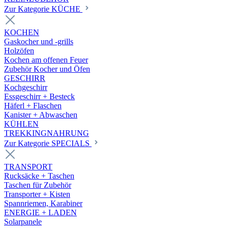
Zur Kategorie KÜCHE
KOCHEN
Gaskocher und -grills
Holzöfen
Kochen am offenen Feuer
Zubehör Kocher und Öfen
GESCHIRR
Kochgeschirr
Essgeschirr + Besteck
Häferl + Flaschen
Kanister + Abwaschen
KÜHLEN
TREKKINGNAHRUNG
Zur Kategorie SPECIALS
TRANSPORT
Rucksäcke + Taschen
Taschen für Zubehör
Transporter + Kisten
Spannriemen, Karabiner
ENERGIE + LADEN
Solarpanele