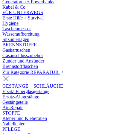
Generatoren + Powerbanks
Kabel & Co
FÜR UNTERWEGS
Erste Hilfe + Survival
Hygiene
Taschenmesser
Wasseraufbereitung
Sitzunterlagen
BRENNSTOFFE
Gaskartuschen
Gasanschlusszubehör
Zunder und Anzünder
Brennstoffflaschen
Zur Kategorie REPARATUR
GESTÄNGE + SCHLÄUCHE
Ersatz-Fiberglasgestänge
Ersatz-Alugestänge
Gestängeteile
Air-Repair
STOFFE
Kleber und Klebefolien
Nahtdichter
PFLEGE