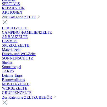
SPECIALS
REPARATUR
AKTIONEN
Zur Kategorie ZELTE
LEICHTZELTE
CAMPING-/FAMILIENZELTE
ANBAUZELTE
LAVVUS
SPEZIALZELTE
Materialzelte
Dusch- und WC-Zelte
SONNENSCHUTZ
Shelter
Sonnensegel
TARPS
Leichte Tarps
Baumwolltarps
MUSTERZELTE
WERBEZELTE
GRUPPENZELTE
Zur Kategorie ZELTZUBEHÖR