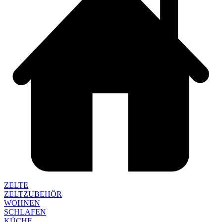
ZELTE
ZELTZUBEHÖR
WOHNEN
SCHLAFEN
KÜCHE