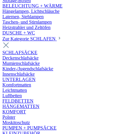
Storage-Boxen
BELEUCHTUNG + WÄRME
Hängelampen, Lichtschläuche
Laternen, Stehlampen
Taschen- und Stirnlampen
Heizstrahler und Zeltöfen
DUSCHE + WC
Zur Kategorie SCHLAFEN
SCHLAFSÄCKE
Deckenschlafsäcke
Mumienschlafsäcke
Kinder-/Jugendschlafsäcke
Innenschlafsäcke
UNTERLAGEN
Komfortmatten
Leichtmatten
Luftbetten
FELDBETTEN
HÄNGEMATTEN
KOMFORT
Polster
Moskitoschutz
PUMPEN + PUMPSÄCKE
KLEINZUBEHÖR