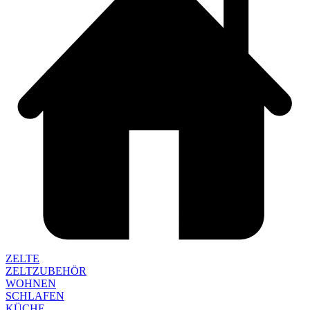
ZELTE
ZELTZUBEHÖR
WOHNEN
SCHLAFEN
KÜCHE