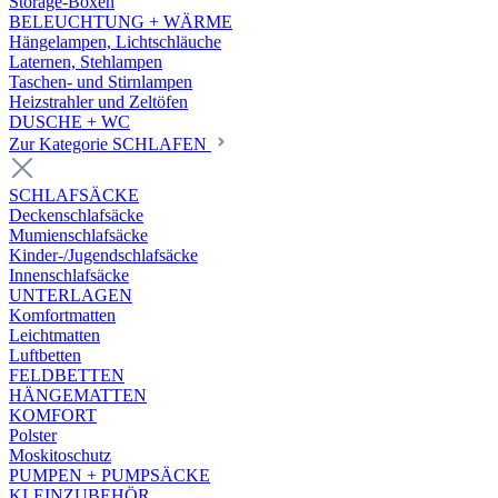
Storage-Boxen
BELEUCHTUNG + WÄRME
Hängelampen, Lichtschläuche
Laternen, Stehlampen
Taschen- und Stirnlampen
Heizstrahler und Zeltöfen
DUSCHE + WC
Zur Kategorie SCHLAFEN
SCHLAFSÄCKE
Deckenschlafsäcke
Mumienschlafsäcke
Kinder-/Jugendschlafsäcke
Innenschlafsäcke
UNTERLAGEN
Komfortmatten
Leichtmatten
Luftbetten
FELDBETTEN
HÄNGEMATTEN
KOMFORT
Polster
Moskitoschutz
PUMPEN + PUMPSÄCKE
KLEINZUBEHÖR