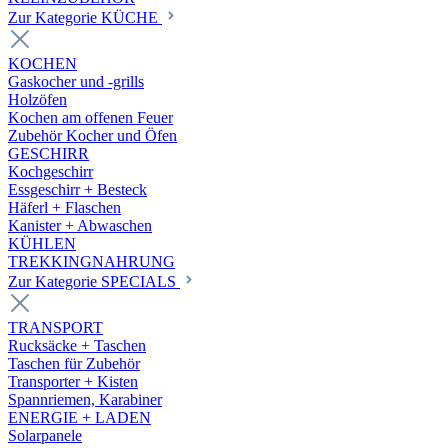
Zur Kategorie KÜCHE
KOCHEN
Gaskocher und -grills
Holzöfen
Kochen am offenen Feuer
Zubehör Kocher und Öfen
GESCHIRR
Kochgeschirr
Essgeschirr + Besteck
Häferl + Flaschen
Kanister + Abwaschen
KÜHLEN
TREKKINGNAHRUNG
Zur Kategorie SPECIALS
TRANSPORT
Rucksäcke + Taschen
Taschen für Zubehör
Transporter + Kisten
Spannriemen, Karabiner
ENERGIE + LADEN
Solarpanele