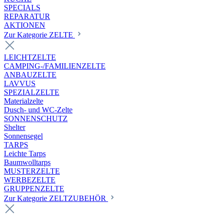
SPECIALS
REPARATUR
AKTIONEN
Zur Kategorie ZELTE
LEICHTZELTE
CAMPING-/FAMILIENZELTE
ANBAUZELTE
LAVVUS
SPEZIALZELTE
Materialzelte
Dusch- und WC-Zelte
SONNENSCHUTZ
Shelter
Sonnensegel
TARPS
Leichte Tarps
Baumwolltarps
MUSTERZELTE
WERBEZELTE
GRUPPENZELTE
Zur Kategorie ZELTZUBEHÖR