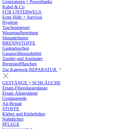
Generatoren + Powerbanks
Kabel & Co
FÜR UNTERWEGS
Erste Hilfe + Survival
Hygiene
Taschenmesser
Wasseraufbereitung
Sitzunterlagen
BRENNSTOFFE
Gaskartuschen
Gasanschlusszubehör
Zunder und Anzünder
Brennstoffflaschen
Zur Kategorie REPARATUR
GESTÄNGE + SCHLÄUCHE
Ersatz-Fiberglasgestänge
Ersatz-Alugestänge
Gestängeteile
Air-Repair
STOFFE
Kleber und Klebefolien
Nahtdichter
PFLEGE