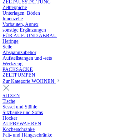
ZELTAUSSTATTUNG
Zeltteppiche
Unterlagen, Böden
Innenzelte
Vorbauten, Annex
sonstige Ergänzungen
FÜR AUF- UND ABBAU
Heringe
Seile
Abspannzubehör
Aufstellstangen und -sets
Werkzeug
PACKSÄCKE
ZELTPUMPEN
Zur Kategorie WOHNEN
SITZEN
Tische
Sessel und Stühle
Sitzbänke und Sofas
Hocker
AUFBEWAHREN
Kocherschränke
Falt- und Hängeschränke