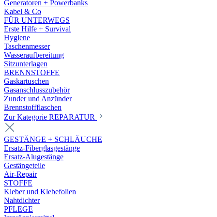
Generatoren + Powerbanks
Kabel & Co
FÜR UNTERWEGS
Erste Hilfe + Survival
Hygiene
Taschenmesser
Wasseraufbereitung
Sitzunterlagen
BRENNSTOFFE
Gaskartuschen
Gasanschlusszubehör
Zunder und Anzünder
Brennstoffflaschen
Zur Kategorie REPARATUR
GESTÄNGE + SCHLÄUCHE
Ersatz-Fiberglasgestänge
Ersatz-Alugestänge
Gestängeteile
Air-Repair
STOFFE
Kleber und Klebefolien
Nahtdichter
PFLEGE