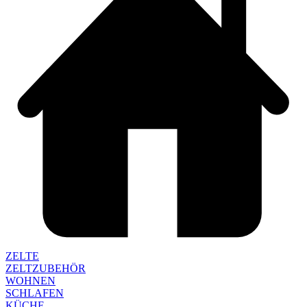
ZELTE
ZELTZUBEHÖR
WOHNEN
SCHLAFEN
KÜCHE