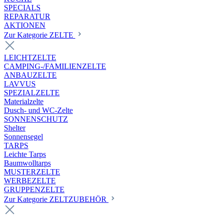
SPECIALS
REPARATUR
AKTIONEN
Zur Kategorie ZELTE
LEICHTZELTE
CAMPING-/FAMILIENZELTE
ANBAUZELTE
LAVVUS
SPEZIALZELTE
Materialzelte
Dusch- und WC-Zelte
SONNENSCHUTZ
Shelter
Sonnensegel
TARPS
Leichte Tarps
Baumwolltarps
MUSTERZELTE
WERBEZELTE
GRUPPENZELTE
Zur Kategorie ZELTZUBEHÖR