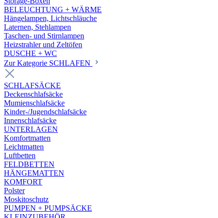
Storage-Boxen
BELEUCHTUNG + WÄRME
Hängelampen, Lichtschläuche
Laternen, Stehlampen
Taschen- und Stirnlampen
Heizstrahler und Zeltöfen
DUSCHE + WC
Zur Kategorie SCHLAFEN
SCHLAFSÄCKE
Deckenschlafsäcke
Mumienschlafsäcke
Kinder-/Jugendschlafsäcke
Innenschlafsäcke
UNTERLAGEN
Komfortmatten
Leichtmatten
Luftbetten
FELDBETTEN
HÄNGEMATTEN
KOMFORT
Polster
Moskitoschutz
PUMPEN + PUMPSÄCKE
KLEINZUBEHÖR