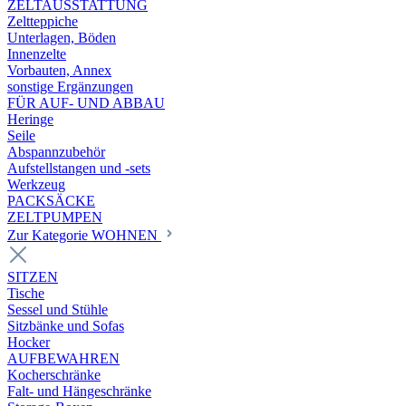
ZELTAUSSTATTUNG
Zeltteppiche
Unterlagen, Böden
Innenzelte
Vorbauten, Annex
sonstige Ergänzungen
FÜR AUF- UND ABBAU
Heringe
Seile
Abspannzubehör
Aufstellstangen und -sets
Werkzeug
PACKSÄCKE
ZELTPUMPEN
Zur Kategorie WOHNEN
SITZEN
Tische
Sessel und Stühle
Sitzbänke und Sofas
Hocker
AUFBEWAHREN
Kocherschränke
Falt- und Hängeschränke