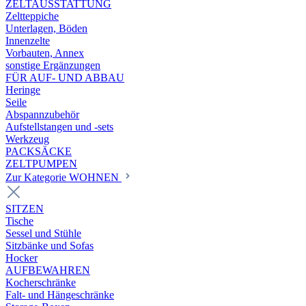
ZELTAUSSTATTUNG
Zeltteppiche
Unterlagen, Böden
Innenzelte
Vorbauten, Annex
sonstige Ergänzungen
FÜR AUF- UND ABBAU
Heringe
Seile
Abspannzubehör
Aufstellstangen und -sets
Werkzeug
PACKSÄCKE
ZELTPUMPEN
Zur Kategorie WOHNEN
SITZEN
Tische
Sessel und Stühle
Sitzbänke und Sofas
Hocker
AUFBEWAHREN
Kocherschränke
Falt- und Hängeschränke