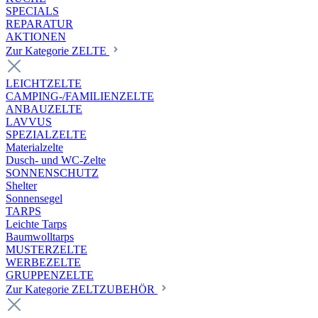
SPECIALS
REPARATUR
AKTIONEN
Zur Kategorie ZELTE
LEICHTZELTE
CAMPING-/FAMILIENZELTE
ANBAUZELTE
LAVVUS
SPEZIALZELTE
Materialzelte
Dusch- und WC-Zelte
SONNENSCHUTZ
Shelter
Sonnensegel
TARPS
Leichte Tarps
Baumwolltarps
MUSTERZELTE
WERBEZELTE
GRUPPENZELTE
Zur Kategorie ZELTZUBEHÖR