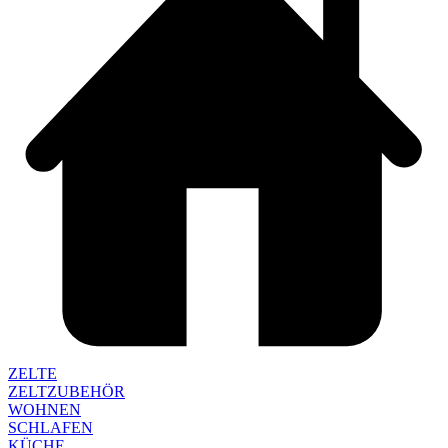
ZELTE
ZELTZUBEHÖR
WOHNEN
SCHLAFEN
KÜCHE