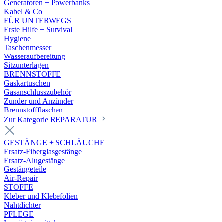
Generatoren + Powerbanks
Kabel & Co
FÜR UNTERWEGS
Erste Hilfe + Survival
Hygiene
Taschenmesser
Wasseraufbereitung
Sitzunterlagen
BRENNSTOFFE
Gaskartuschen
Gasanschlusszubehör
Zunder und Anzünder
Brennstoffflaschen
Zur Kategorie REPARATUR
GESTÄNGE + SCHLÄUCHE
Ersatz-Fiberglasgestänge
Ersatz-Alugestänge
Gestängeteile
Air-Repair
STOFFE
Kleber und Klebefolien
Nahtdichter
PFLEGE