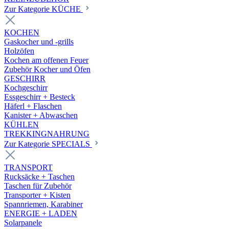
Zur Kategorie KÜCHE
KOCHEN
Gaskocher und -grills
Holzöfen
Kochen am offenen Feuer
Zubehör Kocher und Öfen
GESCHIRR
Kochgeschirr
Essgeschirr + Besteck
Häferl + Flaschen
Kanister + Abwaschen
KÜHLEN
TREKKINGNAHRUNG
Zur Kategorie SPECIALS
TRANSPORT
Rucksäcke + Taschen
Taschen für Zubehör
Transporter + Kisten
Spannriemen, Karabiner
ENERGIE + LADEN
Solarpanele