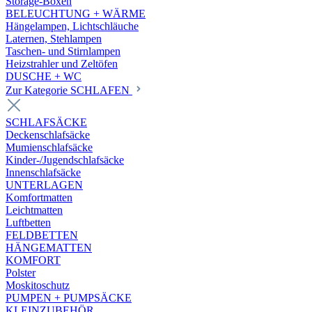
Storage-Boxen
BELEUCHTUNG + WÄRME
Hängelampen, Lichtschläuche
Laternen, Stehlampen
Taschen- und Stirnlampen
Heizstrahler und Zeltöfen
DUSCHE + WC
Zur Kategorie SCHLAFEN
SCHLAFSÄCKE
Deckenschlafsäcke
Mumienschlafsäcke
Kinder-/Jugendschlafsäcke
Innenschlafsäcke
UNTERLAGEN
Komfortmatten
Leichtmatten
Luftbetten
FELDBETTEN
HÄNGEMATTEN
KOMFORT
Polster
Moskitoschutz
PUMPEN + PUMPSÄCKE
KLEINZUBEHÖR