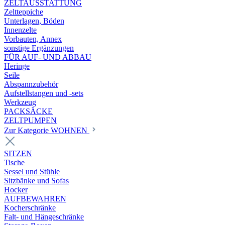
ZELTAUSSTATTUNG
Zeltteppiche
Unterlagen, Böden
Innenzelte
Vorbauten, Annex
sonstige Ergänzungen
FÜR AUF- UND ABBAU
Heringe
Seile
Abspannzubehör
Aufstellstangen und -sets
Werkzeug
PACKSÄCKE
ZELTPUMPEN
Zur Kategorie WOHNEN
SITZEN
Tische
Sessel und Stühle
Sitzbänke und Sofas
Hocker
AUFBEWAHREN
Kocherschränke
Falt- und Hängeschränke