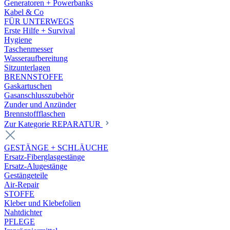
Generatoren + Powerbanks
Kabel & Co
FÜR UNTERWEGS
Erste Hilfe + Survival
Hygiene
Taschenmesser
Wasseraufbereitung
Sitzunterlagen
BRENNSTOFFE
Gaskartuschen
Gasanschlusszubehör
Zunder und Anzünder
Brennstoffflaschen
Zur Kategorie REPARATUR
GESTÄNGE + SCHLÄUCHE
Ersatz-Fiberglasgestänge
Ersatz-Alugestänge
Gestängeteile
Air-Repair
STOFFE
Kleber und Klebefolien
Nahtdichter
PFLEGE