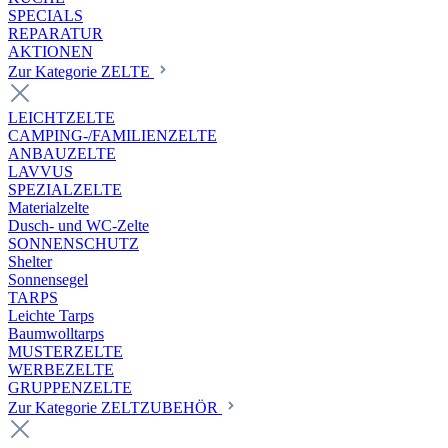
SPECIALS
REPARATUR
AKTIONEN
Zur Kategorie ZELTE
LEICHTZELTE
CAMPING-/FAMILIENZELTE
ANBAUZELTE
LAVVUS
SPEZIALZELTE
Materialzelte
Dusch- und WC-Zelte
SONNENSCHUTZ
Shelter
Sonnensegel
TARPS
Leichte Tarps
Baumwolltarps
MUSTERZELTE
WERBEZELTE
GRUPPENZELTE
Zur Kategorie ZELTZUBEHÖR