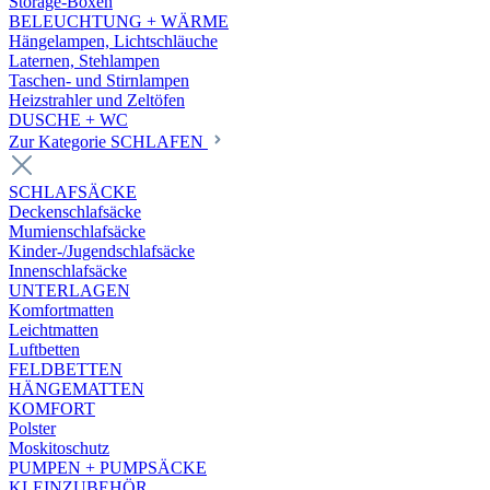
Storage-Boxen
BELEUCHTUNG + WÄRME
Hängelampen, Lichtschläuche
Laternen, Stehlampen
Taschen- und Stirnlampen
Heizstrahler und Zeltöfen
DUSCHE + WC
Zur Kategorie SCHLAFEN
SCHLAFSÄCKE
Deckenschlafsäcke
Mumienschlafsäcke
Kinder-/Jugendschlafsäcke
Innenschlafsäcke
UNTERLAGEN
Komfortmatten
Leichtmatten
Luftbetten
FELDBETTEN
HÄNGEMATTEN
KOMFORT
Polster
Moskitoschutz
PUMPEN + PUMPSÄCKE
KLEINZUBEHÖR