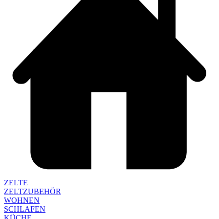
ZELTE
ZELTZUBEHÖR
WOHNEN
SCHLAFEN
KÜCHE