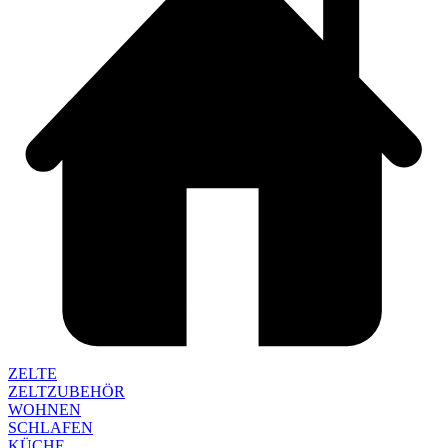
ZELTE
ZELTZUBEHÖR
WOHNEN
SCHLAFEN
KÜCHE