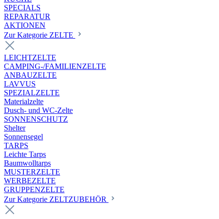
SPECIALS
REPARATUR
AKTIONEN
Zur Kategorie ZELTE
LEICHTZELTE
CAMPING-/FAMILIENZELTE
ANBAUZELTE
LAVVUS
SPEZIALZELTE
Materialzelte
Dusch- und WC-Zelte
SONNENSCHUTZ
Shelter
Sonnensegel
TARPS
Leichte Tarps
Baumwolltarps
MUSTERZELTE
WERBEZELTE
GRUPPENZELTE
Zur Kategorie ZELTZUBEHÖR