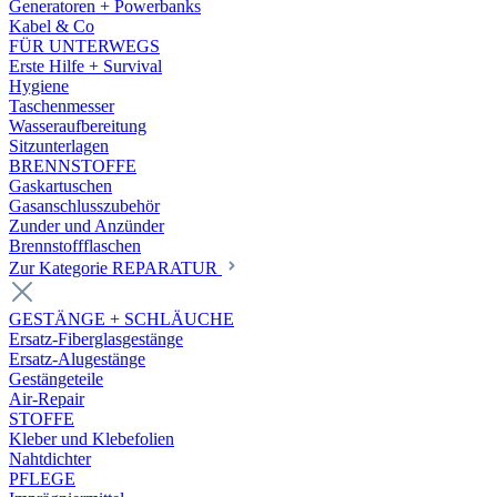
Generatoren + Powerbanks
Kabel & Co
FÜR UNTERWEGS
Erste Hilfe + Survival
Hygiene
Taschenmesser
Wasseraufbereitung
Sitzunterlagen
BRENNSTOFFE
Gaskartuschen
Gasanschlusszubehör
Zunder und Anzünder
Brennstoffflaschen
Zur Kategorie REPARATUR
GESTÄNGE + SCHLÄUCHE
Ersatz-Fiberglasgestänge
Ersatz-Alugestänge
Gestängeteile
Air-Repair
STOFFE
Kleber und Klebefolien
Nahtdichter
PFLEGE