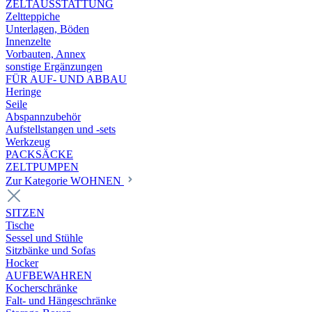
ZELTAUSSTATTUNG
Zeltteppiche
Unterlagen, Böden
Innenzelte
Vorbauten, Annex
sonstige Ergänzungen
FÜR AUF- UND ABBAU
Heringe
Seile
Abspannzubehör
Aufstellstangen und -sets
Werkzeug
PACKSÄCKE
ZELTPUMPEN
Zur Kategorie WOHNEN
SITZEN
Tische
Sessel und Stühle
Sitzbänke und Sofas
Hocker
AUFBEWAHREN
Kocherschränke
Falt- und Hängeschränke