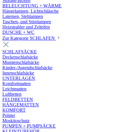
Storage-Boxen
BELEUCHTUNG + WÄRME
Hängelampen, Lichtschläuche
Laternen, Stehlampen
Taschen- und Stirnlampen
Heizstrahler und Zeltöfen
DUSCHE + WC
Zur Kategorie SCHLAFEN
SCHLAFSÄCKE
Deckenschlafsäcke
Mumienschlafsäcke
Kinder-/Jugendschlafsäcke
Innenschlafsäcke
UNTERLAGEN
Komfortmatten
Leichtmatten
Luftbetten
FELDBETTEN
HÄNGEMATTEN
KOMFORT
Polster
Moskitoschutz
PUMPEN + PUMPSÄCKE
KLEINZUBEHÖR