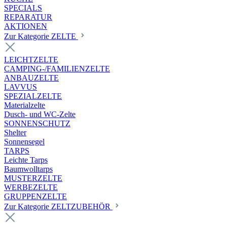
SPECIALS
REPARATUR
AKTIONEN
Zur Kategorie ZELTE
LEICHTZELTE
CAMPING-/FAMILIENZELTE
ANBAUZELTE
LAVVUS
SPEZIALZELTE
Materialzelte
Dusch- und WC-Zelte
SONNENSCHUTZ
Shelter
Sonnensegel
TARPS
Leichte Tarps
Baumwolltarps
MUSTERZELTE
WERBEZELTE
GRUPPENZELTE
Zur Kategorie ZELTZUBEHÖR