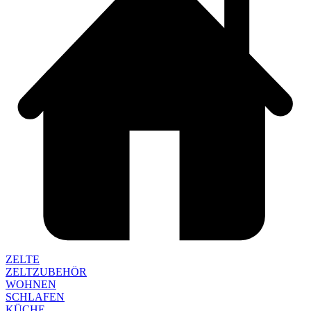
ZELTE
ZELTZUBEHÖR
WOHNEN
SCHLAFEN
KÜCHE