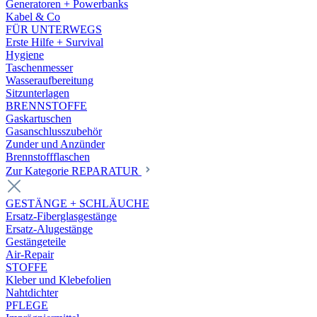
Generatoren + Powerbanks
Kabel & Co
FÜR UNTERWEGS
Erste Hilfe + Survival
Hygiene
Taschenmesser
Wasseraufbereitung
Sitzunterlagen
BRENNSTOFFE
Gaskartuschen
Gasanschlusszubehör
Zunder und Anzünder
Brennstoffflaschen
Zur Kategorie REPARATUR
GESTÄNGE + SCHLÄUCHE
Ersatz-Fiberglasgestänge
Ersatz-Alugestänge
Gestängeteile
Air-Repair
STOFFE
Kleber und Klebefolien
Nahtdichter
PFLEGE