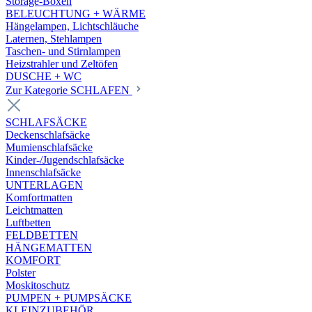
Storage-Boxen
BELEUCHTUNG + WÄRME
Hängelampen, Lichtschläuche
Laternen, Stehlampen
Taschen- und Stirnlampen
Heizstrahler und Zeltöfen
DUSCHE + WC
Zur Kategorie SCHLAFEN
SCHLAFSÄCKE
Deckenschlafsäcke
Mumienschlafsäcke
Kinder-/Jugendschlafsäcke
Innenschlafsäcke
UNTERLAGEN
Komfortmatten
Leichtmatten
Luftbetten
FELDBETTEN
HÄNGEMATTEN
KOMFORT
Polster
Moskitoschutz
PUMPEN + PUMPSÄCKE
KLEINZUBEHÖR