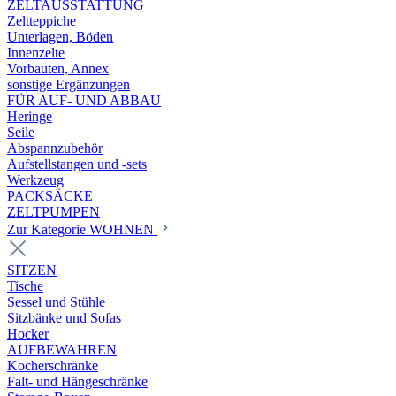
ZELTAUSSTATTUNG
Zeltteppiche
Unterlagen, Böden
Innenzelte
Vorbauten, Annex
sonstige Ergänzungen
FÜR AUF- UND ABBAU
Heringe
Seile
Abspannzubehör
Aufstellstangen und -sets
Werkzeug
PACKSÄCKE
ZELTPUMPEN
Zur Kategorie WOHNEN
SITZEN
Tische
Sessel und Stühle
Sitzbänke und Sofas
Hocker
AUFBEWAHREN
Kocherschränke
Falt- und Hängeschränke