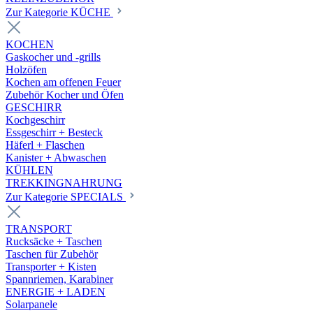
Zur Kategorie KÜCHE
KOCHEN
Gaskocher und -grills
Holzöfen
Kochen am offenen Feuer
Zubehör Kocher und Öfen
GESCHIRR
Kochgeschirr
Essgeschirr + Besteck
Häferl + Flaschen
Kanister + Abwaschen
KÜHLEN
TREKKINGNAHRUNG
Zur Kategorie SPECIALS
TRANSPORT
Rucksäcke + Taschen
Taschen für Zubehör
Transporter + Kisten
Spannriemen, Karabiner
ENERGIE + LADEN
Solarpanele