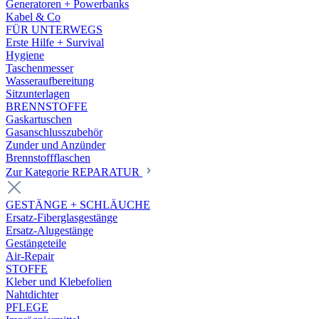
Generatoren + Powerbanks
Kabel & Co
FÜR UNTERWEGS
Erste Hilfe + Survival
Hygiene
Taschenmesser
Wasseraufbereitung
Sitzunterlagen
BRENNSTOFFE
Gaskartuschen
Gasanschlusszubehör
Zunder und Anzünder
Brennstoffflaschen
Zur Kategorie REPARATUR
GESTÄNGE + SCHLÄUCHE
Ersatz-Fiberglasgestänge
Ersatz-Alugestänge
Gestängeteile
Air-Repair
STOFFE
Kleber und Klebefolien
Nahtdichter
PFLEGE