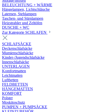
Storage-Boxen
BELEUCHTUNG + WÄRME
Hängelampen, Lichtschläuche
Laternen, Stehlampen
Taschen- und Stirnlampen
Heizstrahler und Zeltöfen
DUSCHE + WC
Zur Kategorie SCHLAFEN
SCHLAFSÄCKE
Deckenschlafsäcke
Mumienschlafsäcke
Kinder-/Jugendschlafsäcke
Innenschlafsäcke
UNTERLAGEN
Komfortmatten
Leichtmatten
Luftbetten
FELDBETTEN
HÄNGEMATTEN
KOMFORT
Polster
Moskitoschutz
PUMPEN + PUMPSÄCKE
KLEINZUBEHÖR