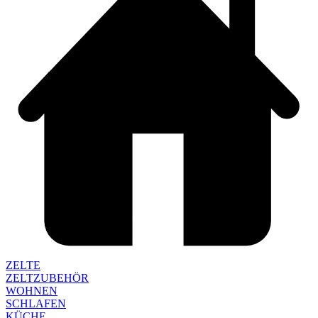
ZELTE
ZELTZUBEHÖR
WOHNEN
SCHLAFEN
KÜCHE