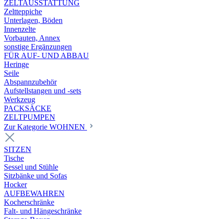
ZELTAUSSTATTUNG
Zeltteppiche
Unterlagen, Böden
Innenzelte
Vorbauten, Annex
sonstige Ergänzungen
FÜR AUF- UND ABBAU
Heringe
Seile
Abspannzubehör
Aufstellstangen und -sets
Werkzeug
PACKSÄCKE
ZELTPUMPEN
Zur Kategorie WOHNEN
SITZEN
Tische
Sessel und Stühle
Sitzbänke und Sofas
Hocker
AUFBEWAHREN
Kocherschränke
Falt- und Hängeschränke