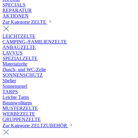
SPECIALS
REPARATUR
AKTIONEN
Zur Kategorie ZELTE
LEICHTZELTE
CAMPING-/FAMILIENZELTE
ANBAUZELTE
LAVVUS
SPEZIALZELTE
Materialzelte
Dusch- und WC-Zelte
SONNENSCHUTZ
Shelter
Sonnensegel
TARPS
Leichte Tarps
Baumwolltarps
MUSTERZELTE
WERBEZELTE
GRUPPENZELTE
Zur Kategorie ZELTZUBEHÖR