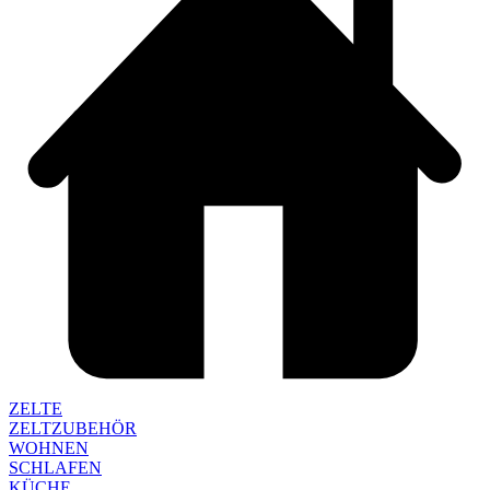
ZELTE
ZELTZUBEHÖR
WOHNEN
SCHLAFEN
KÜCHE