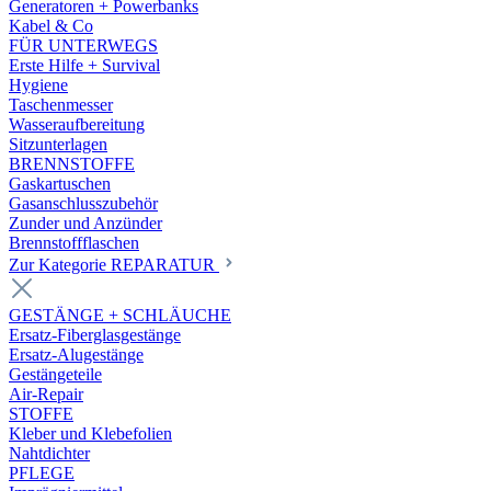
Generatoren + Powerbanks
Kabel & Co
FÜR UNTERWEGS
Erste Hilfe + Survival
Hygiene
Taschenmesser
Wasseraufbereitung
Sitzunterlagen
BRENNSTOFFE
Gaskartuschen
Gasanschlusszubehör
Zunder und Anzünder
Brennstoffflaschen
Zur Kategorie REPARATUR
GESTÄNGE + SCHLÄUCHE
Ersatz-Fiberglasgestänge
Ersatz-Alugestänge
Gestängeteile
Air-Repair
STOFFE
Kleber und Klebefolien
Nahtdichter
PFLEGE