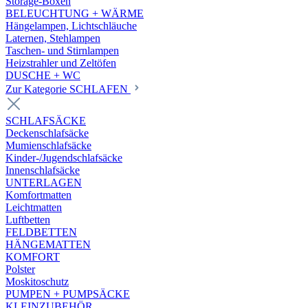
Storage-Boxen
BELEUCHTUNG + WÄRME
Hängelampen, Lichtschläuche
Laternen, Stehlampen
Taschen- und Stirnlampen
Heizstrahler und Zeltöfen
DUSCHE + WC
Zur Kategorie SCHLAFEN
SCHLAFSÄCKE
Deckenschlafsäcke
Mumienschlafsäcke
Kinder-/Jugendschlafsäcke
Innenschlafsäcke
UNTERLAGEN
Komfortmatten
Leichtmatten
Luftbetten
FELDBETTEN
HÄNGEMATTEN
KOMFORT
Polster
Moskitoschutz
PUMPEN + PUMPSÄCKE
KLEINZUBEHÖR