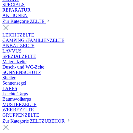
SPECIALS
REPARATUR
AKTIONEN
Zur Kategorie ZELTE
LEICHTZELTE
CAMPING-/FAMILIENZELTE
ANBAUZELTE
LAVVUS
SPEZIALZELTE
Materialzelte
Dusch- und WC-Zelte
SONNENSCHUTZ
Shelter
Sonnensegel
TARPS
Leichte Tarps
Baumwolltarps
MUSTERZELTE
WERBEZELTE
GRUPPENZELTE
Zur Kategorie ZELTZUBEHÖR