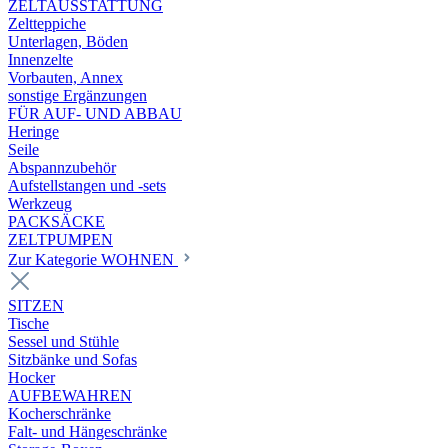
ZELTAUSSTATTUNG
Zeltteppiche
Unterlagen, Böden
Innenzelte
Vorbauten, Annex
sonstige Ergänzungen
FÜR AUF- UND ABBAU
Heringe
Seile
Abspannzubehör
Aufstellstangen und -sets
Werkzeug
PACKSÄCKE
ZELTPUMPEN
Zur Kategorie WOHNEN
SITZEN
Tische
Sessel und Stühle
Sitzbänke und Sofas
Hocker
AUFBEWAHREN
Kocherschränke
Falt- und Hängeschränke