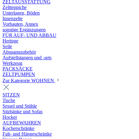
ZELTAUSSTATTUNG
Zeltteppiche
Unterlagen, Böden
Innenzelte
Vorbauten, Annex
sonstige Ergänzungen
FÜR AUF- UND ABBAU
Heringe
Seile
Abspannzubehör
Aufstellstangen und -sets
Werkzeug
PACKSÄCKE
ZELTPUMPEN
Zur Kategorie WOHNEN
SITZEN
Tische
Sessel und Stühle
Sitzbänke und Sofas
Hocker
AUFBEWAHREN
Kocherschränke
Falt- und Hängeschränke