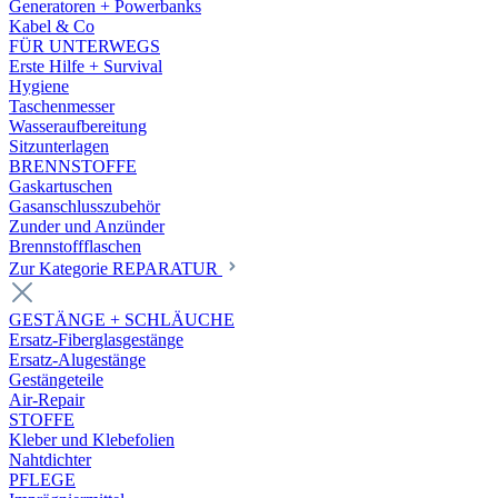
Generatoren + Powerbanks
Kabel & Co
FÜR UNTERWEGS
Erste Hilfe + Survival
Hygiene
Taschenmesser
Wasseraufbereitung
Sitzunterlagen
BRENNSTOFFE
Gaskartuschen
Gasanschlusszubehör
Zunder und Anzünder
Brennstoffflaschen
Zur Kategorie REPARATUR
GESTÄNGE + SCHLÄUCHE
Ersatz-Fiberglasgestänge
Ersatz-Alugestänge
Gestängeteile
Air-Repair
STOFFE
Kleber und Klebefolien
Nahtdichter
PFLEGE