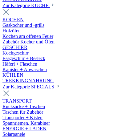
Zur Kategorie KÜCHE
KOCHEN
Gaskocher und -grills
Holzöfen
Kochen am offenen Feuer
Zubehör Kocher und Öfen
GESCHIRR
Kochgeschirr
Essgeschirr + Besteck
Häferl + Flaschen
Kanister + Abwaschen
KÜHLEN
TREKKINGNAHRUNG
Zur Kategorie SPECIALS
TRANSPORT
Rucksäcke + Taschen
Taschen für Zubehör
Transporter + Kisten
Spannriemen, Karabiner
ENERGIE + LADEN
Solarpanele