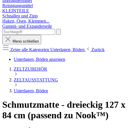
Imprägniermittel
Reinigungsmittel
KLEINTEILE
Schnallen und Zipp
Haken, Ösen, Klemmen...
Gummi- und Expanderseile
Menü schließen
Zeige alle Kategorien
Unterlagen, Böden
Zurück
Unterlagen, Böden anzeigen
ZELTZUBEHÖR
ZELTAUSSTATTUNG
Unterlagen, Böden
Schmutzmatte - dreieckig 127 x
84 cm (passend zu Nook™)