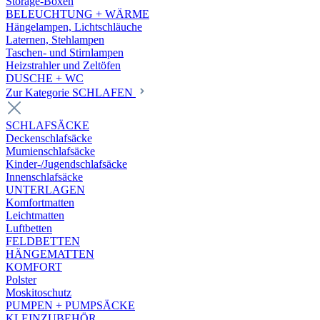
Storage-Boxen
BELEUCHTUNG + WÄRME
Hängelampen, Lichtschläuche
Laternen, Stehlampen
Taschen- und Stirnlampen
Heizstrahler und Zeltöfen
DUSCHE + WC
Zur Kategorie SCHLAFEN
SCHLAFSÄCKE
Deckenschlafsäcke
Mumienschlafsäcke
Kinder-/Jugendschlafsäcke
Innenschlafsäcke
UNTERLAGEN
Komfortmatten
Leichtmatten
Luftbetten
FELDBETTEN
HÄNGEMATTEN
KOMFORT
Polster
Moskitoschutz
PUMPEN + PUMPSÄCKE
KLEINZUBEHÖR