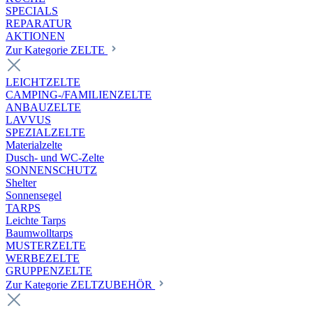
SPECIALS
REPARATUR
AKTIONEN
Zur Kategorie ZELTE
LEICHTZELTE
CAMPING-/FAMILIENZELTE
ANBAUZELTE
LAVVUS
SPEZIALZELTE
Materialzelte
Dusch- und WC-Zelte
SONNENSCHUTZ
Shelter
Sonnensegel
TARPS
Leichte Tarps
Baumwolltarps
MUSTERZELTE
WERBEZELTE
GRUPPENZELTE
Zur Kategorie ZELTZUBEHÖR