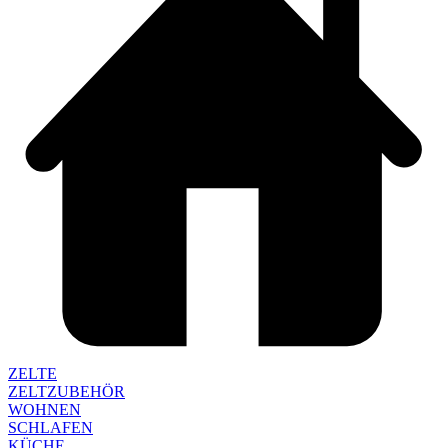
ZELTE
ZELTZUBEHÖR
WOHNEN
SCHLAFEN
KÜCHE