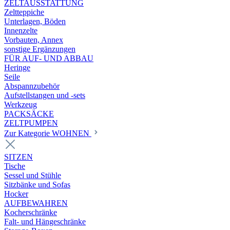
ZELTAUSSTATTUNG
Zeltteppiche
Unterlagen, Böden
Innenzelte
Vorbauten, Annex
sonstige Ergänzungen
FÜR AUF- UND ABBAU
Heringe
Seile
Abspannzubehör
Aufstellstangen und -sets
Werkzeug
PACKSÄCKE
ZELTPUMPEN
Zur Kategorie WOHNEN
SITZEN
Tische
Sessel und Stühle
Sitzbänke und Sofas
Hocker
AUFBEWAHREN
Kocherschränke
Falt- und Hängeschränke