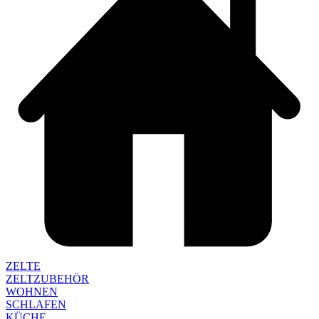
ZELTE
ZELTZUBEHÖR
WOHNEN
SCHLAFEN
KÜCHE