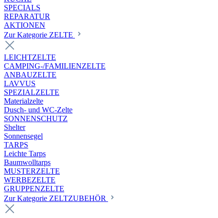
SPECIALS
REPARATUR
AKTIONEN
Zur Kategorie ZELTE
LEICHTZELTE
CAMPING-/FAMILIENZELTE
ANBAUZELTE
LAVVUS
SPEZIALZELTE
Materialzelte
Dusch- und WC-Zelte
SONNENSCHUTZ
Shelter
Sonnensegel
TARPS
Leichte Tarps
Baumwolltarps
MUSTERZELTE
WERBEZELTE
GRUPPENZELTE
Zur Kategorie ZELTZUBEHÖR