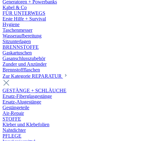
Generatoren + Powerbanks
Kabel & Co
FÜR UNTERWEGS
Erste Hilfe + Survival
Hygiene
Taschenmesser
Wasseraufbereitung
Sitzunterlagen
BRENNSTOFFE
Gaskartuschen
Gasanschlusszubehör
Zunder und Anzünder
Brennstoffflaschen
Zur Kategorie REPARATUR
GESTÄNGE + SCHLÄUCHE
Ersatz-Fiberglasgestänge
Ersatz-Alugestänge
Gestängeteile
Air-Repair
STOFFE
Kleber und Klebefolien
Nahtdichter
PFLEGE