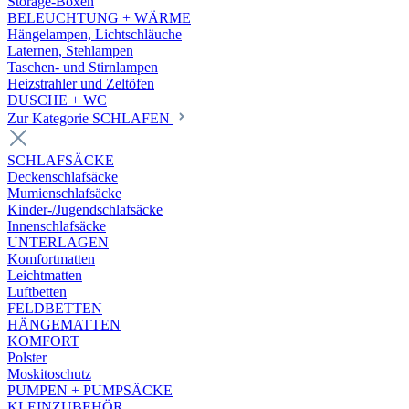
Storage-Boxen
BELEUCHTUNG + WÄRME
Hängelampen, Lichtschläuche
Laternen, Stehlampen
Taschen- und Stirnlampen
Heizstrahler und Zeltöfen
DUSCHE + WC
Zur Kategorie SCHLAFEN
SCHLAFSÄCKE
Deckenschlafsäcke
Mumienschlafsäcke
Kinder-/Jugendschlafsäcke
Innenschlafsäcke
UNTERLAGEN
Komfortmatten
Leichtmatten
Luftbetten
FELDBETTEN
HÄNGEMATTEN
KOMFORT
Polster
Moskitoschutz
PUMPEN + PUMPSÄCKE
KLEINZUBEHÖR