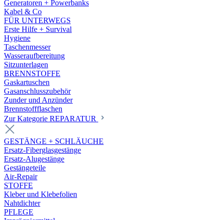
Generatoren + Powerbanks
Kabel & Co
FÜR UNTERWEGS
Erste Hilfe + Survival
Hygiene
Taschenmesser
Wasseraufbereitung
Sitzunterlagen
BRENNSTOFFE
Gaskartuschen
Gasanschlusszubehör
Zunder und Anzünder
Brennstoffflaschen
Zur Kategorie REPARATUR
GESTÄNGE + SCHLÄUCHE
Ersatz-Fiberglasgestänge
Ersatz-Alugestänge
Gestängeteile
Air-Repair
STOFFE
Kleber und Klebefolien
Nahtdichter
PFLEGE