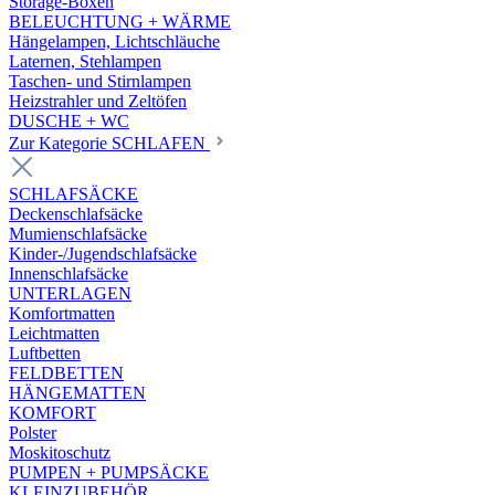
Storage-Boxen
BELEUCHTUNG + WÄRME
Hängelampen, Lichtschläuche
Laternen, Stehlampen
Taschen- und Stirnlampen
Heizstrahler und Zeltöfen
DUSCHE + WC
Zur Kategorie SCHLAFEN
SCHLAFSÄCKE
Deckenschlafsäcke
Mumienschlafsäcke
Kinder-/Jugendschlafsäcke
Innenschlafsäcke
UNTERLAGEN
Komfortmatten
Leichtmatten
Luftbetten
FELDBETTEN
HÄNGEMATTEN
KOMFORT
Polster
Moskitoschutz
PUMPEN + PUMPSÄCKE
KLEINZUBEHÖR