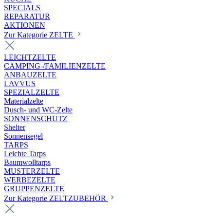
SPECIALS
REPARATUR
AKTIONEN
Zur Kategorie ZELTE
LEICHTZELTE
CAMPING-/FAMILIENZELTE
ANBAUZELTE
LAVVUS
SPEZIALZELTE
Materialzelte
Dusch- und WC-Zelte
SONNENSCHUTZ
Shelter
Sonnensegel
TARPS
Leichte Tarps
Baumwolltarps
MUSTERZELTE
WERBEZELTE
GRUPPENZELTE
Zur Kategorie ZELTZUBEHÖR