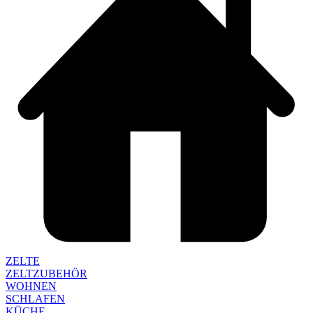
ZELTE
ZELTZUBEHÖR
WOHNEN
SCHLAFEN
KÜCHE