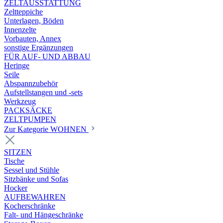
ZELTAUSSTATTUNG
Zeltteppiche
Unterlagen, Böden
Innenzelte
Vorbauten, Annex
sonstige Ergänzungen
FÜR AUF- UND ABBAU
Heringe
Seile
Abspannzubehör
Aufstellstangen und -sets
Werkzeug
PACKSÄCKE
ZELTPUMPEN
Zur Kategorie WOHNEN
SITZEN
Tische
Sessel und Stühle
Sitzbänke und Sofas
Hocker
AUFBEWAHREN
Kocherschränke
Falt- und Hängeschränke