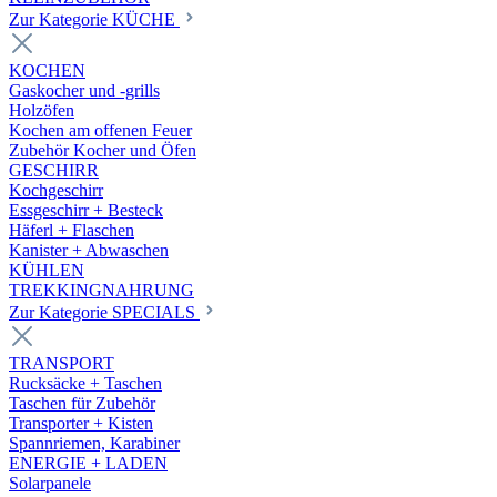
Zur Kategorie KÜCHE
KOCHEN
Gaskocher und -grills
Holzöfen
Kochen am offenen Feuer
Zubehör Kocher und Öfen
GESCHIRR
Kochgeschirr
Essgeschirr + Besteck
Häferl + Flaschen
Kanister + Abwaschen
KÜHLEN
TREKKINGNAHRUNG
Zur Kategorie SPECIALS
TRANSPORT
Rucksäcke + Taschen
Taschen für Zubehör
Transporter + Kisten
Spannriemen, Karabiner
ENERGIE + LADEN
Solarpanele