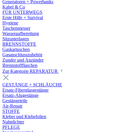
Generatoren + Powerbanks
Kabel & Co
FÜR UNTERWEGS
Erste Hilfe + Survival
Hygiene
Taschenmesser
Wasseraufbereitung
Sitzunterlagen
BRENNSTOFFE
Gaskartuschen
Gasanschlusszubehör
Zunder und Anzünder
Brennstoffflaschen
Zur Kategorie REPARATUR
GESTÄNGE + SCHLÄUCHE
Ersatz-Fiberglasgestänge
Ersatz-Alugestänge
Gestängeteile
Air-Repair
STOFFE
Kleber und Klebefolien
Nahtdichter
PFLEGE