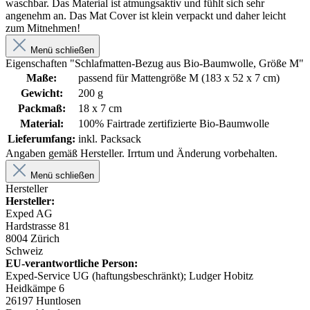
waschbar. Das Material ist atmungsaktiv und fühlt sich sehr
angenehm an. Das Mat Cover ist klein verpackt und daher leicht
zum Mitnehmen!
Menü schließen
Eigenschaften "Schlafmatten-Bezug aus Bio-Baumwolle, Größe M"
Maße:
passend für Mattengröße M (183 x 52 x 7 cm)
Gewicht:
200 g
Packmaß:
18 x 7 cm
Material:
100% Fairtrade zertifizierte Bio-Baumwolle
Lieferumfang:
inkl. Packsack
Angaben gemäß Hersteller. Irrtum und Änderung vorbehalten.
Menü schließen
Hersteller
Hersteller:
Exped AG
H
ardstrasse 81
8004 Zürich
Schweiz
EU-verantwortliche Person:
Exped-Service UG (haftungsbeschränkt); Ludger Hobitz
Heidkämpe 6
26197 Huntlosen