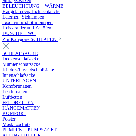
Storage-Boxen
BELEUCHTUNG + WÄRME
Hängelampen, Lichtschläuche
Laternen, Stehlampen
Taschen- und Stirnlampen
Heizstrahler und Zeltöfen
DUSCHE + WC
Zur Kategorie SCHLAFEN
SCHLAFSÄCKE
Deckenschlafsäcke
Mumienschlafsäcke
Kinder-/Jugendschlafsäcke
Innenschlafsäcke
UNTERLAGEN
Komfortmatten
Leichtmatten
Luftbetten
FELDBETTEN
HÄNGEMATTEN
KOMFORT
Polster
Moskitoschutz
PUMPEN + PUMPSÄCKE
KLEINZUBEHÖR