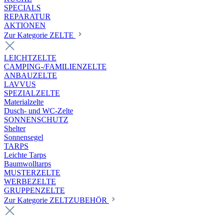
SPECIALS
REPARATUR
AKTIONEN
Zur Kategorie ZELTE
LEICHTZELTE
CAMPING-/FAMILIENZELTE
ANBAUZELTE
LAVVUS
SPEZIALZELTE
Materialzelte
Dusch- und WC-Zelte
SONNENSCHUTZ
Shelter
Sonnensegel
TARPS
Leichte Tarps
Baumwolltarps
MUSTERZELTE
WERBEZELTE
GRUPPENZELTE
Zur Kategorie ZELTZUBEHÖR