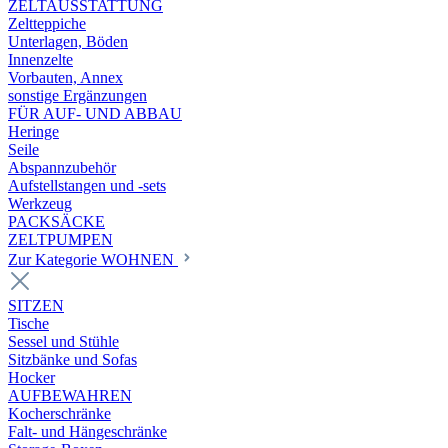
ZELTAUSSTATTUNG
Zeltteppiche
Unterlagen, Böden
Innenzelte
Vorbauten, Annex
sonstige Ergänzungen
FÜR AUF- UND ABBAU
Heringe
Seile
Abspannzubehör
Aufstellstangen und -sets
Werkzeug
PACKSÄCKE
ZELTPUMPEN
Zur Kategorie WOHNEN
SITZEN
Tische
Sessel und Stühle
Sitzbänke und Sofas
Hocker
AUFBEWAHREN
Kocherschränke
Falt- und Hängeschränke