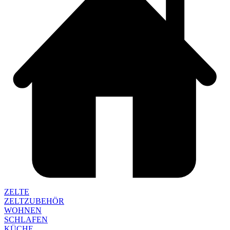
ZELTE
ZELTZUBEHÖR
WOHNEN
SCHLAFEN
KÜCHE