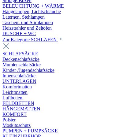
Storage-Boxen
BELEUCHTUNG + WÄRME
Hängelampen, Lichtschläuche
Laternen, Stehlampen
Taschen- und Stirnlampen
Heizstrahler und Zeltöfen
DUSCHE + WC
Zur Kategorie SCHLAFEN
SCHLAFSÄCKE
Deckenschlafsäcke
Mumienschlafsäcke
Kinder-/Jugendschlafsäcke
Innenschlafsäcke
UNTERLAGEN
Komfortmatten
Leichtmatten
Luftbetten
FELDBETTEN
HÄNGEMATTEN
KOMFORT
Polster
Moskitoschutz
PUMPEN + PUMPSÄCKE
KLEINZUBEHÖR