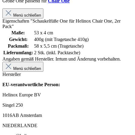
Größe One passend für
Chair One
Menü schließen
Eigenschaften "Schaukelfüße One für Helinox Chair One, 2er
Pack"
Maße:
53 x 4 cm
Gewicht:
400g (mit Tragetasche 410g)
Packmaß:
58 x 5,5 cm (Tragetasche)
Lieferumfang:
2 Stk. (inkl. Packtasche)
Angaben gemäß Hersteller. Irrtum und Änderung vorbehalten.
Menü schließen
Hersteller
EU-verantwortliche Person:
Helinox Europe BV
Singel 250
1016AB Amsterdam
NIEDERLANDE