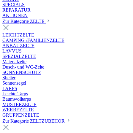
SPECIALS
REPARATUR
AKTIONEN
Zur Kategorie ZELTE
LEICHTZELTE
CAMPING-/FAMILIENZELTE
ANBAUZELTE
LAVVUS
SPEZIALZELTE
Materialzelte
Dusch- und WC-Zelte
SONNENSCHUTZ
Shelter
Sonnensegel
TARPS
Leichte Tarps
Baumwolltarps
MUSTERZELTE
WERBEZELTE
GRUPPENZELTE
Zur Kategorie ZELTZUBEHÖR