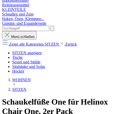
Imprägniermittel
Reinigungsmittel
KLEINTEILE
Schnallen und Zipp
Haken, Ösen, Klemmen...
Gummi- und Expanderseile
Menü schließen
Zeige alle Kategorien
SITZEN
Zurück
SITZEN anzeigen
Tische
Sessel und Stühle
Sitzbänke und Sofas
Hocker
WOHNEN
SITZEN
Schaukelfüße One für Helinox
Chair One, 2er Pack