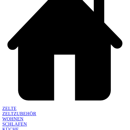
ZELTE
ZELTZUBEHÖR
WOHNEN
SCHLAFEN
KÜCHE