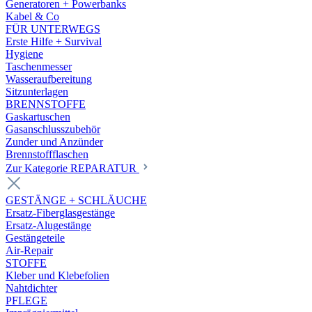
Generatoren + Powerbanks
Kabel & Co
FÜR UNTERWEGS
Erste Hilfe + Survival
Hygiene
Taschenmesser
Wasseraufbereitung
Sitzunterlagen
BRENNSTOFFE
Gaskartuschen
Gasanschlusszubehör
Zunder und Anzünder
Brennstoffflaschen
Zur Kategorie REPARATUR
GESTÄNGE + SCHLÄUCHE
Ersatz-Fiberglasgestänge
Ersatz-Alugestänge
Gestängeteile
Air-Repair
STOFFE
Kleber und Klebefolien
Nahtdichter
PFLEGE