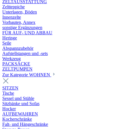
ZELTAUSSTATTUNG
Zeltteppiche
Unterlagen, Böden
Innenzelte
Vorbauten, Annex
sonstige Ergänzungen
FÜR AUF- UND ABBAU
Heringe
Seile
Abspannzubehör
Aufstellstangen und -sets
Werkzeug
PACKSÄCKE
ZELTPUMPEN
Zur Kategorie WOHNEN
SITZEN
Tische
Sessel und Stühle
Sitzbänke und Sofas
Hocker
AUFBEWAHREN
Kocherschränke
Falt- und Hängeschränke