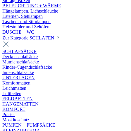
Storage-Boxen
BELEUCHTUNG + WÄRME
Hängelampen, Lichtschläuche
Laternen, Stehlampen
Taschen- und Stirnlampen
Heizstrahler und Zeltöfen
DUSCHE + WC
Zur Kategorie SCHLAFEN
SCHLAFSÄCKE
Deckenschlafsäcke
Mumienschlafsäcke
Kinder-/Jugendschlafsäcke
Innenschlafsäcke
UNTERLAGEN
Komfortmatten
Leichtmatten
Luftbetten
FELDBETTEN
HÄNGEMATTEN
KOMFORT
Polster
Moskitoschutz
PUMPEN + PUMPSÄCKE
KLEINZUBEHÖR