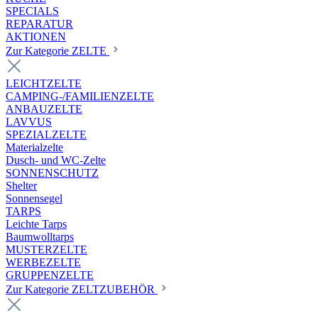
SPECIALS
REPARATUR
AKTIONEN
Zur Kategorie ZELTE
LEICHTZELTE
CAMPING-/FAMILIENZELTE
ANBAUZELTE
LAVVUS
SPEZIALZELTE
Materialzelte
Dusch- und WC-Zelte
SONNENSCHUTZ
Shelter
Sonnensegel
TARPS
Leichte Tarps
Baumwolltarps
MUSTERZELTE
WERBEZELTE
GRUPPENZELTE
Zur Kategorie ZELTZUBEHÖR