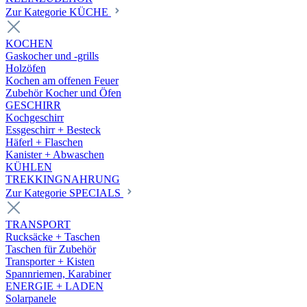
Zur Kategorie KÜCHE
KOCHEN
Gaskocher und -grills
Holzöfen
Kochen am offenen Feuer
Zubehör Kocher und Öfen
GESCHIRR
Kochgeschirr
Essgeschirr + Besteck
Häferl + Flaschen
Kanister + Abwaschen
KÜHLEN
TREKKINGNAHRUNG
Zur Kategorie SPECIALS
TRANSPORT
Rucksäcke + Taschen
Taschen für Zubehör
Transporter + Kisten
Spannriemen, Karabiner
ENERGIE + LADEN
Solarpanele