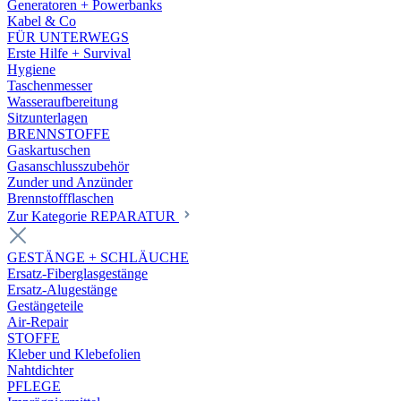
Generatoren + Powerbanks
Kabel & Co
FÜR UNTERWEGS
Erste Hilfe + Survival
Hygiene
Taschenmesser
Wasseraufbereitung
Sitzunterlagen
BRENNSTOFFE
Gaskartuschen
Gasanschlusszubehör
Zunder und Anzünder
Brennstoffflaschen
Zur Kategorie REPARATUR
GESTÄNGE + SCHLÄUCHE
Ersatz-Fiberglasgestänge
Ersatz-Alugestänge
Gestängeteile
Air-Repair
STOFFE
Kleber und Klebefolien
Nahtdichter
PFLEGE