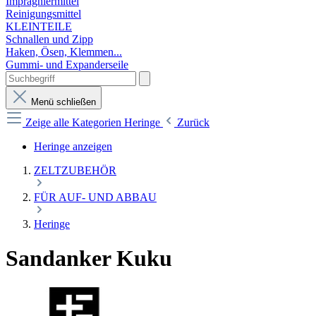
Imprägniermittel
Reinigungsmittel
KLEINTEILE
Schnallen und Zipp
Haken, Ösen, Klemmen...
Gummi- und Expanderseile
Menü schließen
Zeige alle Kategorien
Heringe
Zurück
Heringe anzeigen
ZELTZUBEHÖR
FÜR AUF- UND ABBAU
Heringe
Sandanker Kuku