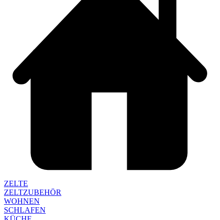
ZELTE
ZELTZUBEHÖR
WOHNEN
SCHLAFEN
KÜCHE