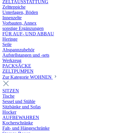
ZELTAUSSTATTUNG
Zeltteppiche
Unterlagen, Böden
Innenzelte
Vorbauten, Annex
sonstige Ergänzungen
FÜR AUF- UND ABBAU
Heringe
Seile
Abspannzubehör
Aufstellstangen und -sets
Werkzeug
PACKSÄCKE
ZELTPUMPEN
Zur Kategorie WOHNEN
SITZEN
Tische
Sessel und Stühle
Sitzbänke und Sofas
Hocker
AUFBEWAHREN
Kocherschränke
Falt- und Hängeschränke