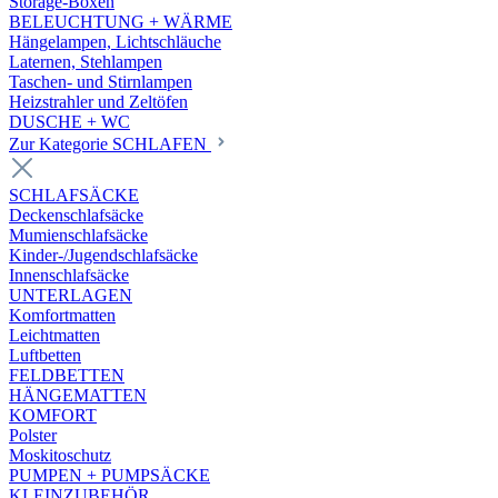
Storage-Boxen
BELEUCHTUNG + WÄRME
Hängelampen, Lichtschläuche
Laternen, Stehlampen
Taschen- und Stirnlampen
Heizstrahler und Zeltöfen
DUSCHE + WC
Zur Kategorie SCHLAFEN
SCHLAFSÄCKE
Deckenschlafsäcke
Mumienschlafsäcke
Kinder-/Jugendschlafsäcke
Innenschlafsäcke
UNTERLAGEN
Komfortmatten
Leichtmatten
Luftbetten
FELDBETTEN
HÄNGEMATTEN
KOMFORT
Polster
Moskitoschutz
PUMPEN + PUMPSÄCKE
KLEINZUBEHÖR