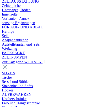
ZELTAUSSTATTUNG
Zeltteppiche
Unterlagen, Böden
Innenzelte
Vorbauten, Annex
sonstige Ergänzungen
FÜR AUF- UND ABBAU
Heringe
Seile
Abspannzubehör
Aufstellstangen und -sets
Werkzeug
PACKSÄCKE
ZELTPUMPEN
Zur Kategorie WOHNEN
SITZEN
Tische
Sessel und Stühle
Sitzbänke und Sofas
Hocker
AUFBEWAHREN
Kocherschränke
Falt- und Hängeschränke