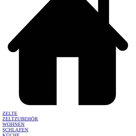
ZELTE
ZELTZUBEHÖR
WOHNEN
SCHLAFEN
KÜCHE