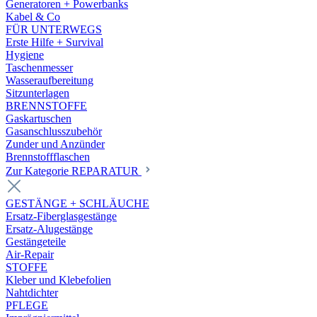
Generatoren + Powerbanks
Kabel & Co
FÜR UNTERWEGS
Erste Hilfe + Survival
Hygiene
Taschenmesser
Wasseraufbereitung
Sitzunterlagen
BRENNSTOFFE
Gaskartuschen
Gasanschlusszubehör
Zunder und Anzünder
Brennstoffflaschen
Zur Kategorie REPARATUR
GESTÄNGE + SCHLÄUCHE
Ersatz-Fiberglasgestänge
Ersatz-Alugestänge
Gestängeteile
Air-Repair
STOFFE
Kleber und Klebefolien
Nahtdichter
PFLEGE