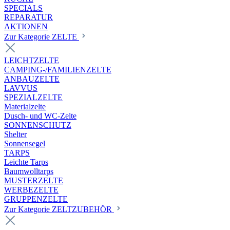
SPECIALS
REPARATUR
AKTIONEN
Zur Kategorie ZELTE
LEICHTZELTE
CAMPING-/FAMILIENZELTE
ANBAUZELTE
LAVVUS
SPEZIALZELTE
Materialzelte
Dusch- und WC-Zelte
SONNENSCHUTZ
Shelter
Sonnensegel
TARPS
Leichte Tarps
Baumwolltarps
MUSTERZELTE
WERBEZELTE
GRUPPENZELTE
Zur Kategorie ZELTZUBEHÖR