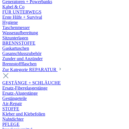
Generatoren + Powerbanks
Kabel & Co
FÜR UNTERWEGS
Erste Hilfe + Survival
Hygiene
Taschenmesser
Wasseraufbereitung
Sitzunterlagen
BRENNSTOFFE
Gaskartuschen
Gasanschlusszubehör
Zunder und Anzünder
Brennstoffflaschen
Zur Kategorie REPARATUR
GESTÄNGE + SCHLÄUCHE
Ersatz-Fiberglasgestänge
Ersatz-Alugestänge
Gestängeteile
Air-Repair
STOFFE
Kleber und Klebefolien
Nahtdichter
PFLEGE