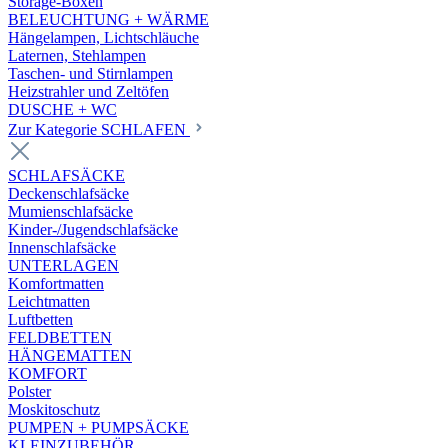
Storage-Boxen
BELEUCHTUNG + WÄRME
Hängelampen, Lichtschläuche
Laternen, Stehlampen
Taschen- und Stirnlampen
Heizstrahler und Zeltöfen
DUSCHE + WC
Zur Kategorie SCHLAFEN
SCHLAFSÄCKE
Deckenschlafsäcke
Mumienschlafsäcke
Kinder-/Jugendschlafsäcke
Innenschlafsäcke
UNTERLAGEN
Komfortmatten
Leichtmatten
Luftbetten
FELDBETTEN
HÄNGEMATTEN
KOMFORT
Polster
Moskitoschutz
PUMPEN + PUMPSÄCKE
KLEINZUBEHÖR