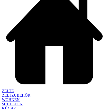
ZELTE
ZELTZUBEHÖR
WOHNEN
SCHLAFEN
KÜCHE