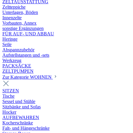
ZELTAUSSTATTUNG
Zeltteppiche
Unterlagen, Böden
Innenzelte
Vorbauten, Annex
sonstige Ergänzungen
FÜR AUF- UND ABBAU
Heringe
Seile
Abspannzubehör
Aufstellstangen und -sets
Werkzeug
PACKSÄCKE
ZELTPUMPEN
Zur Kategorie WOHNEN
SITZEN
Tische
Sessel und Stühle
Sitzbänke und Sofas
Hocker
AUFBEWAHREN
Kocherschränke
Falt- und Hängeschränke