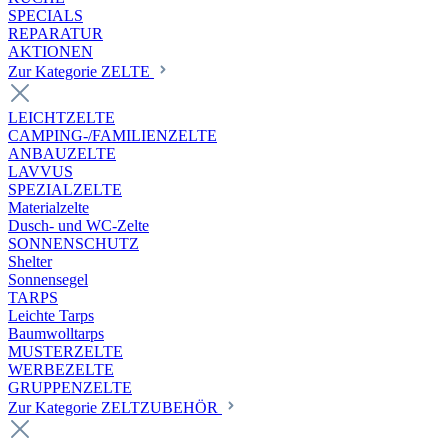
SPECIALS
REPARATUR
AKTIONEN
Zur Kategorie ZELTE
LEICHTZELTE
CAMPING-/FAMILIENZELTE
ANBAUZELTE
LAVVUS
SPEZIALZELTE
Materialzelte
Dusch- und WC-Zelte
SONNENSCHUTZ
Shelter
Sonnensegel
TARPS
Leichte Tarps
Baumwolltarps
MUSTERZELTE
WERBEZELTE
GRUPPENZELTE
Zur Kategorie ZELTZUBEHÖR