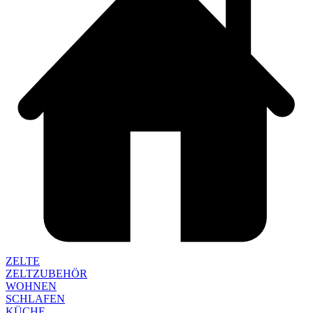
ZELTE
ZELTZUBEHÖR
WOHNEN
SCHLAFEN
KÜCHE