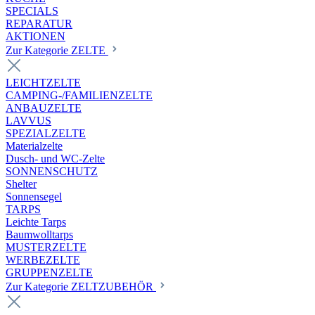
SPECIALS
REPARATUR
AKTIONEN
Zur Kategorie ZELTE
LEICHTZELTE
CAMPING-/FAMILIENZELTE
ANBAUZELTE
LAVVUS
SPEZIALZELTE
Materialzelte
Dusch- und WC-Zelte
SONNENSCHUTZ
Shelter
Sonnensegel
TARPS
Leichte Tarps
Baumwolltarps
MUSTERZELTE
WERBEZELTE
GRUPPENZELTE
Zur Kategorie ZELTZUBEHÖR