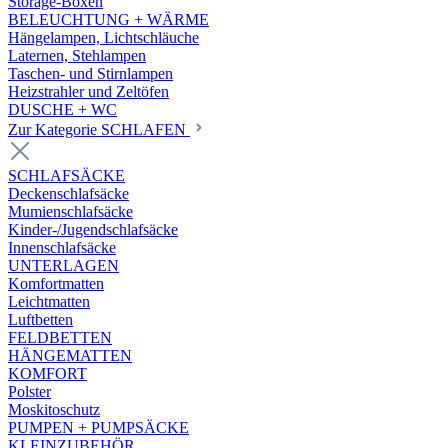
Storage-Boxen
BELEUCHTUNG + WÄRME
Hängelampen, Lichtschläuche
Laternen, Stehlampen
Taschen- und Stirnlampen
Heizstrahler und Zeltöfen
DUSCHE + WC
Zur Kategorie SCHLAFEN
SCHLAFSÄCKE
Deckenschlafsäcke
Mumienschlafsäcke
Kinder-/Jugendschlafsäcke
Innenschlafsäcke
UNTERLAGEN
Komfortmatten
Leichtmatten
Luftbetten
FELDBETTEN
HÄNGEMATTEN
KOMFORT
Polster
Moskitoschutz
PUMPEN + PUMPSÄCKE
KLEINZUBEHÖR