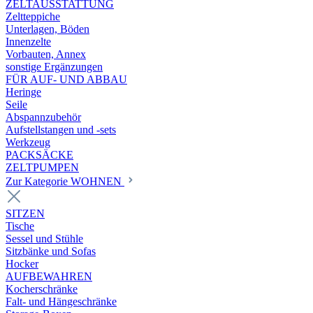
ZELTAUSSTATTUNG
Zeltteppiche
Unterlagen, Böden
Innenzelte
Vorbauten, Annex
sonstige Ergänzungen
FÜR AUF- UND ABBAU
Heringe
Seile
Abspannzubehör
Aufstellstangen und -sets
Werkzeug
PACKSÄCKE
ZELTPUMPEN
Zur Kategorie WOHNEN
SITZEN
Tische
Sessel und Stühle
Sitzbänke und Sofas
Hocker
AUFBEWAHREN
Kocherschränke
Falt- und Hängeschränke