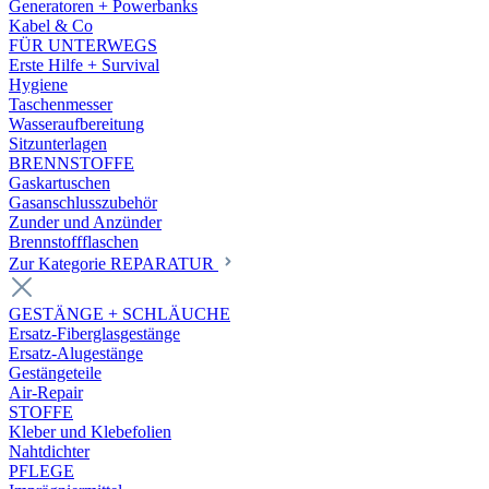
Generatoren + Powerbanks
Kabel & Co
FÜR UNTERWEGS
Erste Hilfe + Survival
Hygiene
Taschenmesser
Wasseraufbereitung
Sitzunterlagen
BRENNSTOFFE
Gaskartuschen
Gasanschlusszubehör
Zunder und Anzünder
Brennstoffflaschen
Zur Kategorie REPARATUR
GESTÄNGE + SCHLÄUCHE
Ersatz-Fiberglasgestänge
Ersatz-Alugestänge
Gestängeteile
Air-Repair
STOFFE
Kleber und Klebefolien
Nahtdichter
PFLEGE