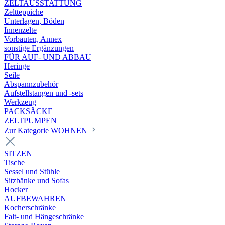
ZELTAUSSTATTUNG
Zeltteppiche
Unterlagen, Böden
Innenzelte
Vorbauten, Annex
sonstige Ergänzungen
FÜR AUF- UND ABBAU
Heringe
Seile
Abspannzubehör
Aufstellstangen und -sets
Werkzeug
PACKSÄCKE
ZELTPUMPEN
Zur Kategorie WOHNEN
SITZEN
Tische
Sessel und Stühle
Sitzbänke und Sofas
Hocker
AUFBEWAHREN
Kocherschränke
Falt- und Hängeschränke