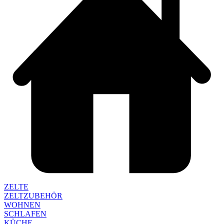
ZELTE
ZELTZUBEHÖR
WOHNEN
SCHLAFEN
KÜCHE