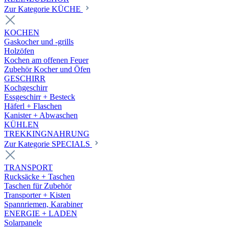
Zur Kategorie KÜCHE
KOCHEN
Gaskocher und -grills
Holzöfen
Kochen am offenen Feuer
Zubehör Kocher und Öfen
GESCHIRR
Kochgeschirr
Essgeschirr + Besteck
Häferl + Flaschen
Kanister + Abwaschen
KÜHLEN
TREKKINGNAHRUNG
Zur Kategorie SPECIALS
TRANSPORT
Rucksäcke + Taschen
Taschen für Zubehör
Transporter + Kisten
Spannriemen, Karabiner
ENERGIE + LADEN
Solarpanele