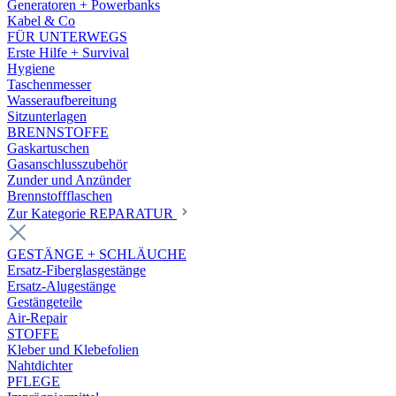
Generatoren + Powerbanks
Kabel & Co
FÜR UNTERWEGS
Erste Hilfe + Survival
Hygiene
Taschenmesser
Wasseraufbereitung
Sitzunterlagen
BRENNSTOFFE
Gaskartuschen
Gasanschlusszubehör
Zunder und Anzünder
Brennstoffflaschen
Zur Kategorie REPARATUR
GESTÄNGE + SCHLÄUCHE
Ersatz-Fiberglasgestänge
Ersatz-Alugestänge
Gestängeteile
Air-Repair
STOFFE
Kleber und Klebefolien
Nahtdichter
PFLEGE