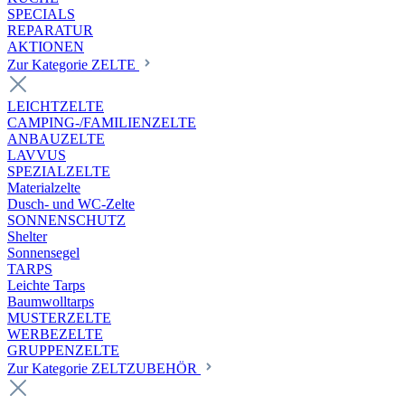
SPECIALS
REPARATUR
AKTIONEN
Zur Kategorie ZELTE
LEICHTZELTE
CAMPING-/FAMILIENZELTE
ANBAUZELTE
LAVVUS
SPEZIALZELTE
Materialzelte
Dusch- und WC-Zelte
SONNENSCHUTZ
Shelter
Sonnensegel
TARPS
Leichte Tarps
Baumwolltarps
MUSTERZELTE
WERBEZELTE
GRUPPENZELTE
Zur Kategorie ZELTZUBEHÖR