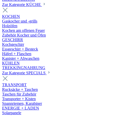
Zur Kategorie KÜCHE
KOCHEN
Gaskocher und -grills
Holzöfen
Kochen am offenen Feuer
Zubehör Kocher und Öfen
GESCHIRR
Kochgeschirr
Essgeschirr + Besteck
Häferl + Flaschen
Kanister + Abwaschen
KÜHLEN
TREKKINGNAHRUNG
Zur Kategorie SPECIALS
TRANSPORT
Rucksäcke + Taschen
Taschen für Zubehör
Transporter + Kisten
Spannriemen, Karabiner
ENERGIE + LADEN
Solarpanele