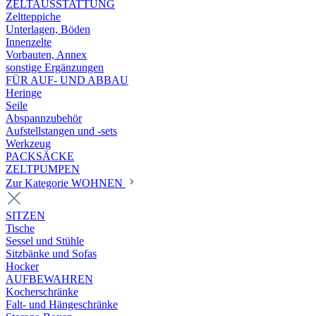
ZELTAUSSTATTUNG
Zeltteppiche
Unterlagen, Böden
Innenzelte
Vorbauten, Annex
sonstige Ergänzungen
FÜR AUF- UND ABBAU
Heringe
Seile
Abspannzubehör
Aufstellstangen und -sets
Werkzeug
PACKSÄCKE
ZELTPUMPEN
Zur Kategorie WOHNEN
SITZEN
Tische
Sessel und Stühle
Sitzbänke und Sofas
Hocker
AUFBEWAHREN
Kocherschränke
Falt- und Hängeschränke