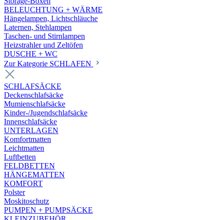
Storage-Boxen
BELEUCHTUNG + WÄRME
Hängelampen, Lichtschläuche
Laternen, Stehlampen
Taschen- und Stirnlampen
Heizstrahler und Zeltöfen
DUSCHE + WC
Zur Kategorie SCHLAFEN
SCHLAFSÄCKE
Deckenschlafsäcke
Mumienschlafsäcke
Kinder-/Jugendschlafsäcke
Innenschlafsäcke
UNTERLAGEN
Komfortmatten
Leichtmatten
Luftbetten
FELDBETTEN
HÄNGEMATTEN
KOMFORT
Polster
Moskitoschutz
PUMPEN + PUMPSÄCKE
KLEINZUBEHÖR