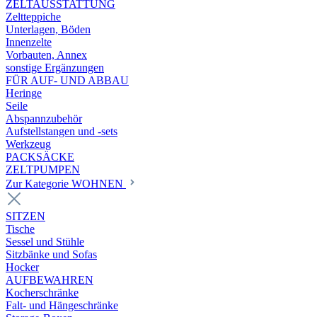
ZELTAUSSTATTUNG
Zeltteppiche
Unterlagen, Böden
Innenzelte
Vorbauten, Annex
sonstige Ergänzungen
FÜR AUF- UND ABBAU
Heringe
Seile
Abspannzubehör
Aufstellstangen und -sets
Werkzeug
PACKSÄCKE
ZELTPUMPEN
Zur Kategorie WOHNEN
SITZEN
Tische
Sessel und Stühle
Sitzbänke und Sofas
Hocker
AUFBEWAHREN
Kocherschränke
Falt- und Hängeschränke