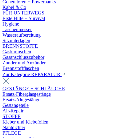
Generatoren + Powerbanks
Kabel & Co
FÜR UNTERWEGS
Erste Hilfe + Survival
Hygiene
Taschenmesser
Wasseraufbereitung
Sitzunterlagen
BRENNSTOFFE
Gaskartuschen
Gasanschlusszubehör
Zunder und Anzünder
Brennstoffflaschen
Zur Kategorie REPARATUR
GESTÄNGE + SCHLÄUCHE
Ersatz-Fiberglasgestänge
Ersatz-Alugestänge
Gestängeteile
Air-Repair
STOFFE
Kleber und Klebefolien
Nahtdichter
PFLEGE