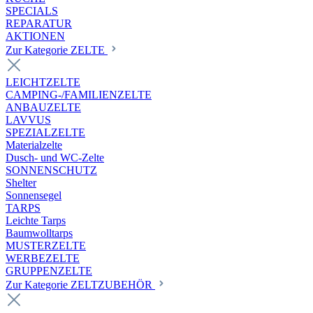
SPECIALS
REPARATUR
AKTIONEN
Zur Kategorie ZELTE
LEICHTZELTE
CAMPING-/FAMILIENZELTE
ANBAUZELTE
LAVVUS
SPEZIALZELTE
Materialzelte
Dusch- und WC-Zelte
SONNENSCHUTZ
Shelter
Sonnensegel
TARPS
Leichte Tarps
Baumwolltarps
MUSTERZELTE
WERBEZELTE
GRUPPENZELTE
Zur Kategorie ZELTZUBEHÖR