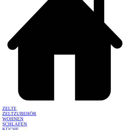
ZELTE
ZELTZUBEHÖR
WOHNEN
SCHLAFEN
KÜCHE