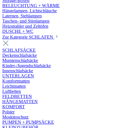
Storage-Boxen
BELEUCHTUNG + WÄRME
Hängelampen, Lichtschläuche
Laternen, Stehlampen
Taschen- und Stirnlampen
Heizstrahler und Zeltöfen
DUSCHE + WC
Zur Kategorie SCHLAFEN
SCHLAFSÄCKE
Deckenschlafsäcke
Mumienschlafsäcke
Kinder-/Jugendschlafsäcke
Innenschlafsäcke
UNTERLAGEN
Komfortmatten
Leichtmatten
Luftbetten
FELDBETTEN
HÄNGEMATTEN
KOMFORT
Polster
Moskitoschutz
PUMPEN + PUMPSÄCKE
KLEINZUBEHÖR