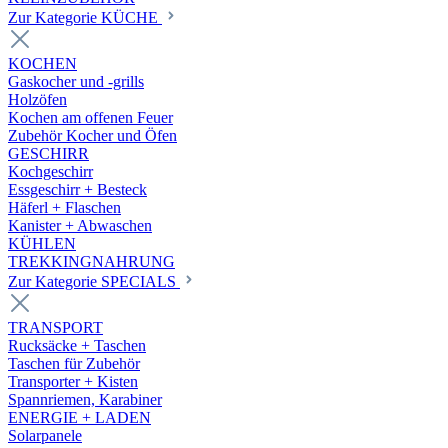
Zur Kategorie KÜCHE
KOCHEN
Gaskocher und -grills
Holzöfen
Kochen am offenen Feuer
Zubehör Kocher und Öfen
GESCHIRR
Kochgeschirr
Essgeschirr + Besteck
Häferl + Flaschen
Kanister + Abwaschen
KÜHLEN
TREKKINGNAHRUNG
Zur Kategorie SPECIALS
TRANSPORT
Rucksäcke + Taschen
Taschen für Zubehör
Transporter + Kisten
Spannriemen, Karabiner
ENERGIE + LADEN
Solarpanele