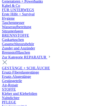
Generatoren + Powerbanks
Kabel & Co
FÜR UNTERWEGS
Erste Hilfe + Survival
Hygiene
Taschenmesser
Wasseraufbereitung
Sitzunterlagen
BRENNSTOFFE
Gaskartuschen
Gasanschlusszubehör
Zunder und Anzünder
Brennstoffflaschen
Zur Kategorie REPARATUR
GESTÄNGE + SCHLÄUCHE
Ersatz-Fiberglasgestänge
Ersatz-Alugestänge
Gestängeteile
Air-Repair
STOFFE
Kleber und Klebefolien
Nahtdichter
PFLEGE