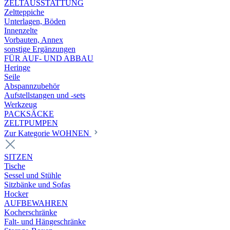
ZELTAUSSTATTUNG
Zeltteppiche
Unterlagen, Böden
Innenzelte
Vorbauten, Annex
sonstige Ergänzungen
FÜR AUF- UND ABBAU
Heringe
Seile
Abspannzubehör
Aufstellstangen und -sets
Werkzeug
PACKSÄCKE
ZELTPUMPEN
Zur Kategorie WOHNEN
SITZEN
Tische
Sessel und Stühle
Sitzbänke und Sofas
Hocker
AUFBEWAHREN
Kocherschränke
Falt- und Hängeschränke