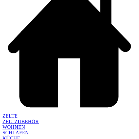
ZELTE
ZELTZUBEHÖR
WOHNEN
SCHLAFEN
KÜCHE