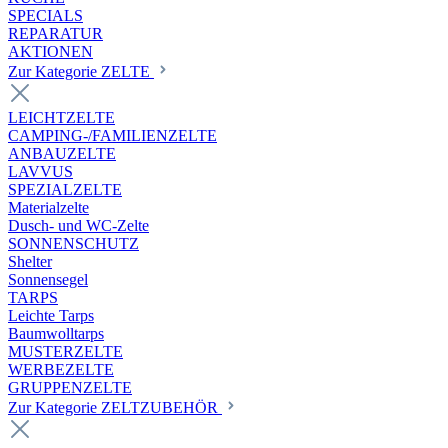
SPECIALS
REPARATUR
AKTIONEN
Zur Kategorie ZELTE
LEICHTZELTE
CAMPING-/FAMILIENZELTE
ANBAUZELTE
LAVVUS
SPEZIALZELTE
Materialzelte
Dusch- und WC-Zelte
SONNENSCHUTZ
Shelter
Sonnensegel
TARPS
Leichte Tarps
Baumwolltarps
MUSTERZELTE
WERBEZELTE
GRUPPENZELTE
Zur Kategorie ZELTZUBEHÖR