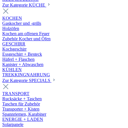
Zur Kategorie KÜCHE
KOCHEN
Gaskocher und -grills
Holzöfen
Kochen am offenen Feuer
Zubehör Kocher und Öfen
GESCHIRR
Kochgeschirr
Essgeschirr + Besteck
Häferl + Flaschen
Kanister + Abwaschen
KÜHLEN
TREKKINGNAHRUNG
Zur Kategorie SPECIALS
TRANSPORT
Rucksäcke + Taschen
Taschen für Zubehör
Transporter + Kisten
Spannriemen, Karabiner
ENERGIE + LADEN
Solarpanele