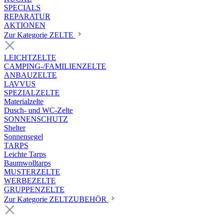
SPECIALS
REPARATUR
AKTIONEN
Zur Kategorie ZELTE
LEICHTZELTE
CAMPING-/FAMILIENZELTE
ANBAUZELTE
LAVVUS
SPEZIALZELTE
Materialzelte
Dusch- und WC-Zelte
SONNENSCHUTZ
Shelter
Sonnensegel
TARPS
Leichte Tarps
Baumwolltarps
MUSTERZELTE
WERBEZELTE
GRUPPENZELTE
Zur Kategorie ZELTZUBEHÖR