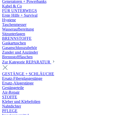
Generatoren + Powerbanks
Kabel & Co
FÜR UNTERWEGS
Erste Hilfe + Survival
Hygiene
Taschenmesser
Wasseraufbereitung
Sitzunterlagen
BRENNSTOFFE
Gaskartuschen
Gasanschlusszubehör
Zunder und Anzünder
Brennstoffflaschen
Zur Kategorie REPARATUR
GESTÄNGE + SCHLÄUCHE
Ersatz-Fiberglasgestänge
Ersatz-Alugestänge
Gestängeteile
Air-Repair
STOFFE
Kleber und Klebefolien
Nahtdichter
PFLEGE