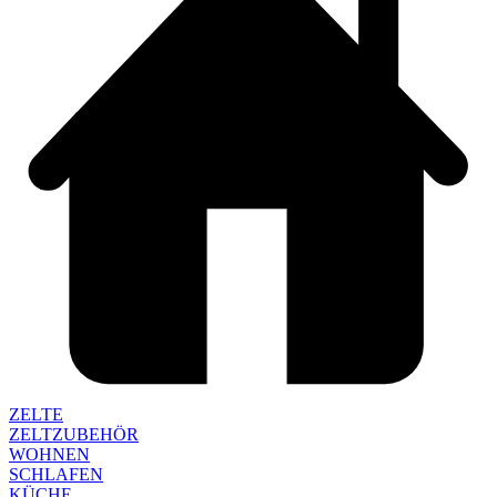
ZELTE
ZELTZUBEHÖR
WOHNEN
SCHLAFEN
KÜCHE