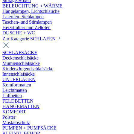
Storage-Boxen
BELEUCHTUNG + WÄRME
Hängelampen, Lichtschläuche
Laternen, Stehlampen
Taschen- und Stirnlampen
Heizstrahler und Zeltöfen
DUSCHE + WC
Zur Kategorie SCHLAFEN
SCHLAFSÄCKE
Deckenschlafsäcke
Mumienschlafsäcke
Kinder-/Jugendschlafsäcke
Innenschlafsäcke
UNTERLAGEN
Komfortmatten
Leichtmatten
Luftbetten
FELDBETTEN
HÄNGEMATTEN
KOMFORT
Polster
Moskitoschutz
PUMPEN + PUMPSÄCKE
KLEINZUBEHÖR