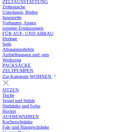
ZELTAUSSTATTUNG
Zeltteppiche
Unterlagen, Böden
Innenzelte
Vorbauten, Annex
sonstige Ergänzungen
FÜR AUF- UND ABBAU
Heringe
Seile
Abspannzubehör
Aufstellstangen und -sets
Werkzeug
PACKSÄCKE
ZELTPUMPEN
Zur Kategorie WOHNEN
SITZEN
Tische
Sessel und Stühle
Sitzbänke und Sofas
Hocker
AUFBEWAHREN
Kocherschränke
Falt- und Hängeschränke