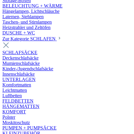
Storage-Boxen
BELEUCHTUNG + WÄRME
Hängelampen, Lichtschläuche
Laternen, Stehlampen
Taschen- und Stirnlampen
Heizstrahler und Zeltöfen
DUSCHE + WC
Zur Kategorie SCHLAFEN
SCHLAFSÄCKE
Deckenschlafsäcke
Mumienschlafsäcke
Kinder-/Jugendschlafsäcke
Innenschlafsäcke
UNTERLAGEN
Komfortmatten
Leichtmatten
Luftbetten
FELDBETTEN
HÄNGEMATTEN
KOMFORT
Polster
Moskitoschutz
PUMPEN + PUMPSÄCKE
KLEINZUBEHÖR