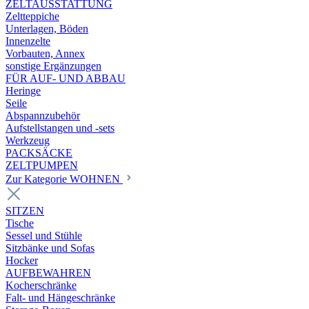
ZELTAUSSTATTUNG
Zeltteppiche
Unterlagen, Böden
Innenzelte
Vorbauten, Annex
sonstige Ergänzungen
FÜR AUF- UND ABBAU
Heringe
Seile
Abspannzubehör
Aufstellstangen und -sets
Werkzeug
PACKSÄCKE
ZELTPUMPEN
Zur Kategorie WOHNEN
SITZEN
Tische
Sessel und Stühle
Sitzbänke und Sofas
Hocker
AUFBEWAHREN
Kocherschränke
Falt- und Hängeschränke