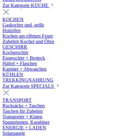
Zur Kategorie KÜCHE
KOCHEN
Gaskocher und -grills
Holzöfen
Kochen am offenen Feuer
Zubehör Kocher und Öfen
GESCHIRR
Kochgeschirr
Essgeschirr + Besteck
Häferl + Flaschen
Kanister + Abwaschen
KÜHLEN
TREKKINGNAHRUNG
Zur Kategorie SPECIALS
TRANSPORT
Rucksäcke + Taschen
Taschen für Zubehör
Transporter + Kisten
Spannriemen, Karabiner
ENERGIE + LADEN
Solarpanele