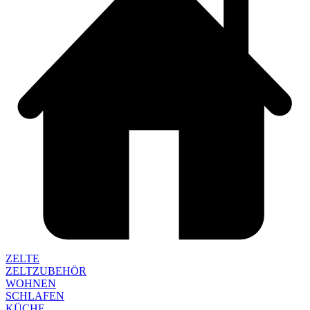
ZELTE
ZELTZUBEHÖR
WOHNEN
SCHLAFEN
KÜCHE