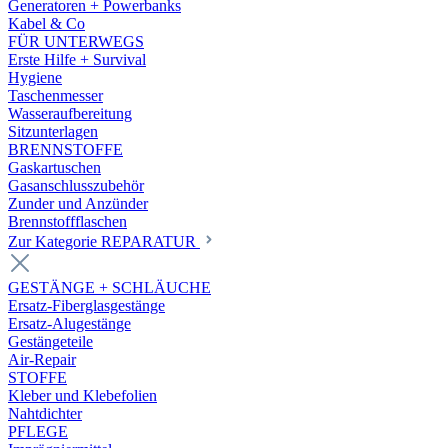
Generatoren + Powerbanks
Kabel & Co
FÜR UNTERWEGS
Erste Hilfe + Survival
Hygiene
Taschenmesser
Wasseraufbereitung
Sitzunterlagen
BRENNSTOFFE
Gaskartuschen
Gasanschlusszubehör
Zunder und Anzünder
Brennstoffflaschen
Zur Kategorie REPARATUR
GESTÄNGE + SCHLÄUCHE
Ersatz-Fiberglasgestänge
Ersatz-Alugestänge
Gestängeteile
Air-Repair
STOFFE
Kleber und Klebefolien
Nahtdichter
PFLEGE