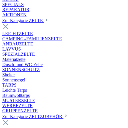
SPECIALS
REPARATUR
AKTIONEN
Zur Kategorie ZELTE
LEICHTZELTE
CAMPING-/FAMILIENZELTE
ANBAUZELTE
LAVVUS
SPEZIALZELTE
Materialzelte
Dusch- und WC-Zelte
SONNENSCHUTZ
Shelter
Sonnensegel
TARPS
Leichte Tarps
Baumwolltarps
MUSTERZELTE
WERBEZELTE
GRUPPENZELTE
Zur Kategorie ZELTZUBEHÖR