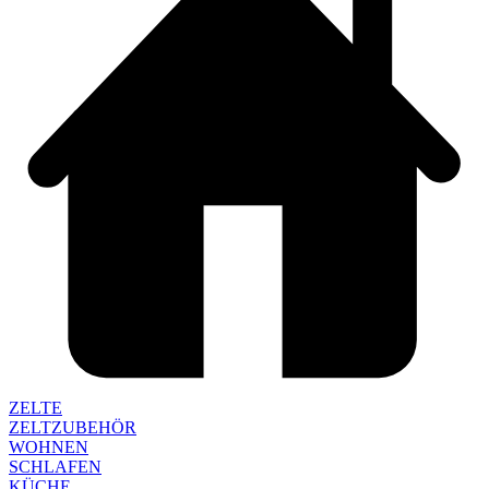
ZELTE
ZELTZUBEHÖR
WOHNEN
SCHLAFEN
KÜCHE