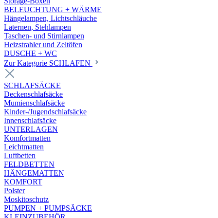
Storage-Boxen
BELEUCHTUNG + WÄRME
Hängelampen, Lichtschläuche
Laternen, Stehlampen
Taschen- und Stirnlampen
Heizstrahler und Zeltöfen
DUSCHE + WC
Zur Kategorie SCHLAFEN
SCHLAFSÄCKE
Deckenschlafsäcke
Mumienschlafsäcke
Kinder-/Jugendschlafsäcke
Innenschlafsäcke
UNTERLAGEN
Komfortmatten
Leichtmatten
Luftbetten
FELDBETTEN
HÄNGEMATTEN
KOMFORT
Polster
Moskitoschutz
PUMPEN + PUMPSÄCKE
KLEINZUBEHÖR