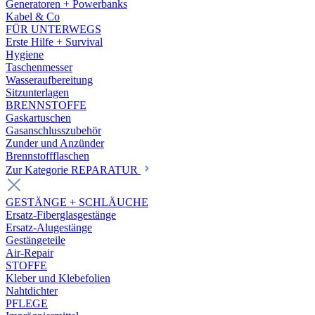
Generatoren + Powerbanks
Kabel & Co
FÜR UNTERWEGS
Erste Hilfe + Survival
Hygiene
Taschenmesser
Wasseraufbereitung
Sitzunterlagen
BRENNSTOFFE
Gaskartuschen
Gasanschlusszubehör
Zunder und Anzünder
Brennstoffflaschen
Zur Kategorie REPARATUR
GESTÄNGE + SCHLÄUCHE
Ersatz-Fiberglasgestänge
Ersatz-Alugestänge
Gestängeteile
Air-Repair
STOFFE
Kleber und Klebefolien
Nahtdichter
PFLEGE