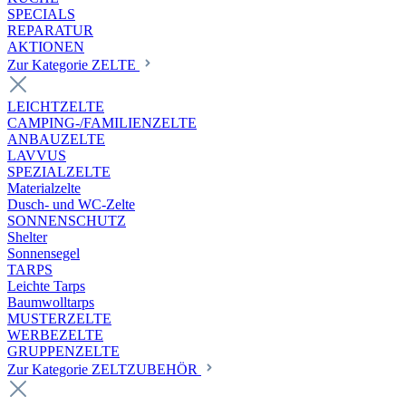
SPECIALS
REPARATUR
AKTIONEN
Zur Kategorie ZELTE
LEICHTZELTE
CAMPING-/FAMILIENZELTE
ANBAUZELTE
LAVVUS
SPEZIALZELTE
Materialzelte
Dusch- und WC-Zelte
SONNENSCHUTZ
Shelter
Sonnensegel
TARPS
Leichte Tarps
Baumwolltarps
MUSTERZELTE
WERBEZELTE
GRUPPENZELTE
Zur Kategorie ZELTZUBEHÖR