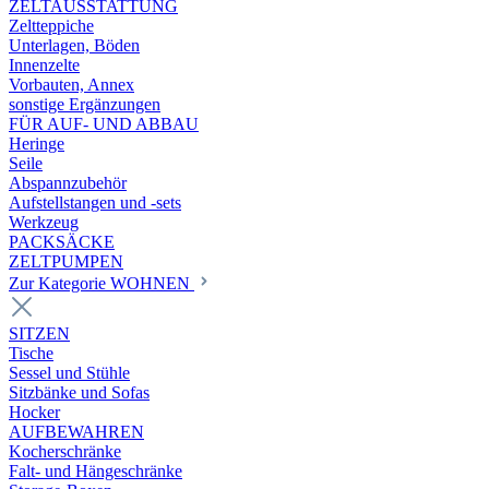
ZELTAUSSTATTUNG
Zeltteppiche
Unterlagen, Böden
Innenzelte
Vorbauten, Annex
sonstige Ergänzungen
FÜR AUF- UND ABBAU
Heringe
Seile
Abspannzubehör
Aufstellstangen und -sets
Werkzeug
PACKSÄCKE
ZELTPUMPEN
Zur Kategorie WOHNEN
SITZEN
Tische
Sessel und Stühle
Sitzbänke und Sofas
Hocker
AUFBEWAHREN
Kocherschränke
Falt- und Hängeschränke