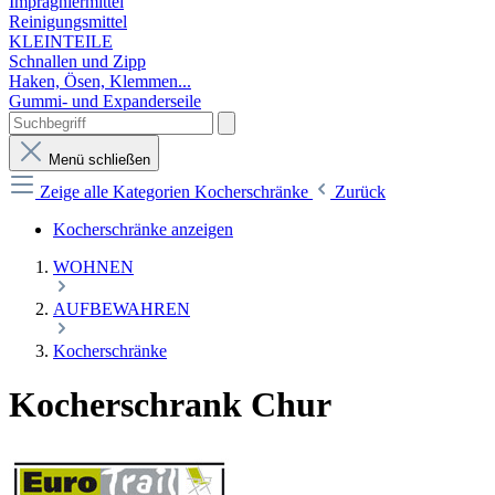
Imprägniermittel
Reinigungsmittel
KLEINTEILE
Schnallen und Zipp
Haken, Ösen, Klemmen...
Gummi- und Expanderseile
Menü schließen
Zeige alle Kategorien
Kocherschränke
Zurück
Kocherschränke anzeigen
WOHNEN
AUFBEWAHREN
Kocherschränke
Kocherschrank Chur