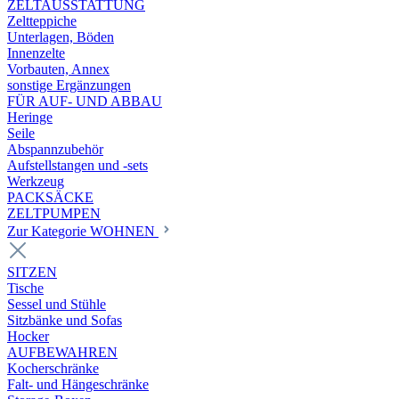
ZELTAUSSTATTUNG
Zeltteppiche
Unterlagen, Böden
Innenzelte
Vorbauten, Annex
sonstige Ergänzungen
FÜR AUF- UND ABBAU
Heringe
Seile
Abspannzubehör
Aufstellstangen und -sets
Werkzeug
PACKSÄCKE
ZELTPUMPEN
Zur Kategorie WOHNEN
SITZEN
Tische
Sessel und Stühle
Sitzbänke und Sofas
Hocker
AUFBEWAHREN
Kocherschränke
Falt- und Hängeschränke