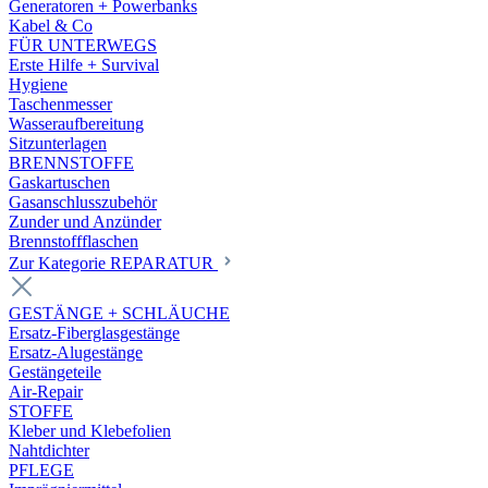
Generatoren + Powerbanks
Kabel & Co
FÜR UNTERWEGS
Erste Hilfe + Survival
Hygiene
Taschenmesser
Wasseraufbereitung
Sitzunterlagen
BRENNSTOFFE
Gaskartuschen
Gasanschlusszubehör
Zunder und Anzünder
Brennstoffflaschen
Zur Kategorie REPARATUR
GESTÄNGE + SCHLÄUCHE
Ersatz-Fiberglasgestänge
Ersatz-Alugestänge
Gestängeteile
Air-Repair
STOFFE
Kleber und Klebefolien
Nahtdichter
PFLEGE