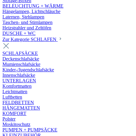
Storage-Boxen
BELEUCHTUNG + WÄRME
Hängelampen, Lichtschläuche
Laternen, Stehlampen
Taschen- und Stirnlampen
Heizstrahler und Zeltöfen
DUSCHE + WC
Zur Kategorie SCHLAFEN
SCHLAFSÄCKE
Deckenschlafsäcke
Mumienschlafsäcke
Kinder-/Jugendschlafsäcke
Innenschlafsäcke
UNTERLAGEN
Komfortmatten
Leichtmatten
Luftbetten
FELDBETTEN
HÄNGEMATTEN
KOMFORT
Polster
Moskitoschutz
PUMPEN + PUMPSÄCKE
KLEINZUBEHÖR