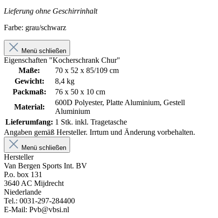
Lieferung ohne Geschirrinhalt
Farbe: grau/schwarz
Menü schließen
Eigenschaften "Kocherschrank Chur"
Maße:
70 x 52 x 85/109 cm
Gewicht:
8,4 kg
Packmaß:
76 x 50 x 10 cm
600D Polyester, Platte Aluminium, Gestell
Material:
Aluminium
Lieferumfang:
1 Stk. inkl. Tragetasche
Angaben gemäß Hersteller. Irrtum und Änderung vorbehalten.
Menü schließen
Hersteller
Van Bergen Sports Int. BV
P.o. box 131
3640 AC Mijdrecht
Niederlande
Tel.: 0031-297-284400
E-Mail: Pvb@vbsi.nl