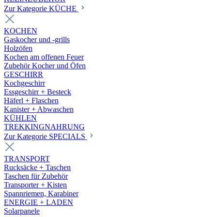
Zur Kategorie KÜCHE
KOCHEN
Gaskocher und -grills
Holzöfen
Kochen am offenen Feuer
Zubehör Kocher und Öfen
GESCHIRR
Kochgeschirr
Essgeschirr + Besteck
Häferl + Flaschen
Kanister + Abwaschen
KÜHLEN
TREKKINGNAHRUNG
Zur Kategorie SPECIALS
TRANSPORT
Rucksäcke + Taschen
Taschen für Zubehör
Transporter + Kisten
Spannriemen, Karabiner
ENERGIE + LADEN
Solarpanele