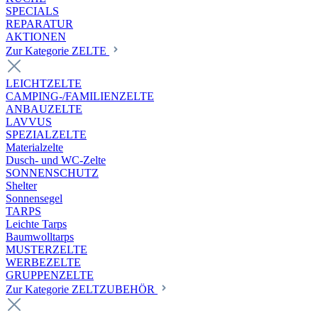
SPECIALS
REPARATUR
AKTIONEN
Zur Kategorie ZELTE
LEICHTZELTE
CAMPING-/FAMILIENZELTE
ANBAUZELTE
LAVVUS
SPEZIALZELTE
Materialzelte
Dusch- und WC-Zelte
SONNENSCHUTZ
Shelter
Sonnensegel
TARPS
Leichte Tarps
Baumwolltarps
MUSTERZELTE
WERBEZELTE
GRUPPENZELTE
Zur Kategorie ZELTZUBEHÖR