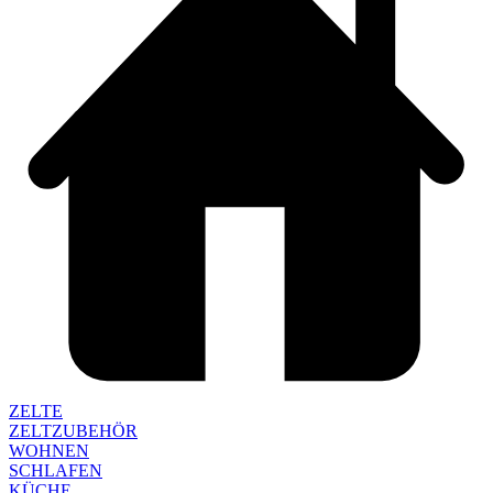
ZELTE
ZELTZUBEHÖR
WOHNEN
SCHLAFEN
KÜCHE