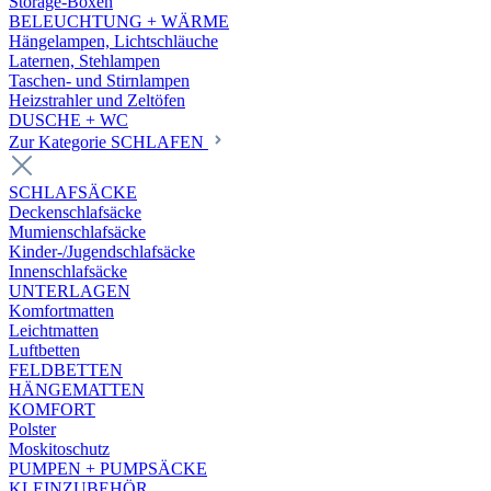
Storage-Boxen
BELEUCHTUNG + WÄRME
Hängelampen, Lichtschläuche
Laternen, Stehlampen
Taschen- und Stirnlampen
Heizstrahler und Zeltöfen
DUSCHE + WC
Zur Kategorie SCHLAFEN
SCHLAFSÄCKE
Deckenschlafsäcke
Mumienschlafsäcke
Kinder-/Jugendschlafsäcke
Innenschlafsäcke
UNTERLAGEN
Komfortmatten
Leichtmatten
Luftbetten
FELDBETTEN
HÄNGEMATTEN
KOMFORT
Polster
Moskitoschutz
PUMPEN + PUMPSÄCKE
KLEINZUBEHÖR