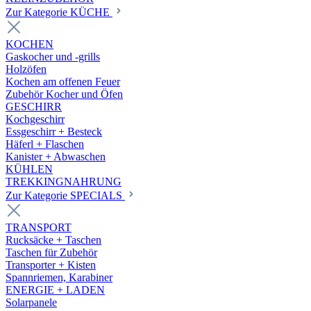
Zur Kategorie KÜCHE
KOCHEN
Gaskocher und -grills
Holzöfen
Kochen am offenen Feuer
Zubehör Kocher und Öfen
GESCHIRR
Kochgeschirr
Essgeschirr + Besteck
Häferl + Flaschen
Kanister + Abwaschen
KÜHLEN
TREKKINGNAHRUNG
Zur Kategorie SPECIALS
TRANSPORT
Rucksäcke + Taschen
Taschen für Zubehör
Transporter + Kisten
Spannriemen, Karabiner
ENERGIE + LADEN
Solarpanele