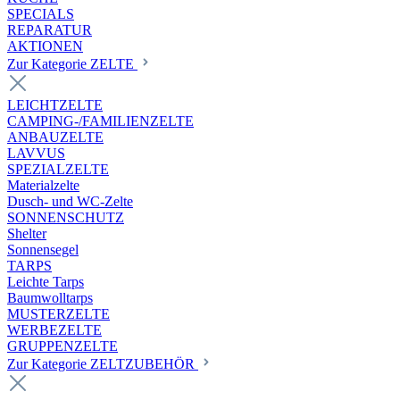
SPECIALS
REPARATUR
AKTIONEN
Zur Kategorie ZELTE
LEICHTZELTE
CAMPING-/FAMILIENZELTE
ANBAUZELTE
LAVVUS
SPEZIALZELTE
Materialzelte
Dusch- und WC-Zelte
SONNENSCHUTZ
Shelter
Sonnensegel
TARPS
Leichte Tarps
Baumwolltarps
MUSTERZELTE
WERBEZELTE
GRUPPENZELTE
Zur Kategorie ZELTZUBEHÖR