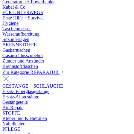
Generatoren + Powerbanks
Kabel & Co
FÜR UNTERWEGS
Erste Hilfe + Survival
Hygiene
Taschenmesser
Wasseraufbereitung
Sitzunterlagen
BRENNSTOFFE
Gaskartuschen
Gasanschlusszubehör
Zunder und Anzünder
Brennstoffflaschen
Zur Kategorie REPARATUR
GESTÄNGE + SCHLÄUCHE
Ersatz-Fiberglasgestänge
Ersatz-Alugestänge
Gestängeteile
Air-Repair
STOFFE
Kleber und Klebefolien
Nahtdichter
PFLEGE