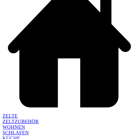
ZELTE
ZELTZUBEHÖR
WOHNEN
SCHLAFEN
KÜCHE