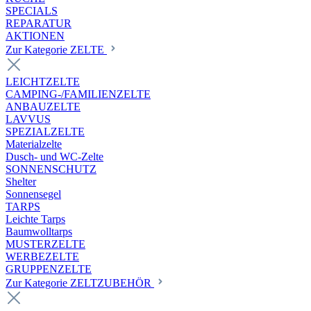
SPECIALS
REPARATUR
AKTIONEN
Zur Kategorie ZELTE
LEICHTZELTE
CAMPING-/FAMILIENZELTE
ANBAUZELTE
LAVVUS
SPEZIALZELTE
Materialzelte
Dusch- und WC-Zelte
SONNENSCHUTZ
Shelter
Sonnensegel
TARPS
Leichte Tarps
Baumwolltarps
MUSTERZELTE
WERBEZELTE
GRUPPENZELTE
Zur Kategorie ZELTZUBEHÖR