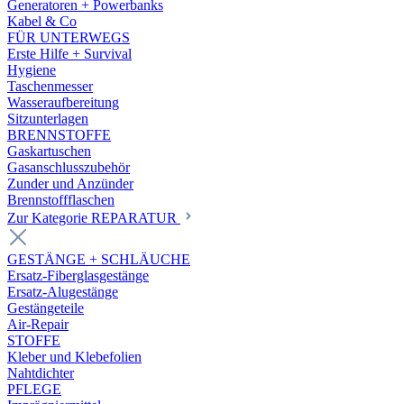
Generatoren + Powerbanks
Kabel & Co
FÜR UNTERWEGS
Erste Hilfe + Survival
Hygiene
Taschenmesser
Wasseraufbereitung
Sitzunterlagen
BRENNSTOFFE
Gaskartuschen
Gasanschlusszubehör
Zunder und Anzünder
Brennstoffflaschen
Zur Kategorie REPARATUR
GESTÄNGE + SCHLÄUCHE
Ersatz-Fiberglasgestänge
Ersatz-Alugestänge
Gestängeteile
Air-Repair
STOFFE
Kleber und Klebefolien
Nahtdichter
PFLEGE