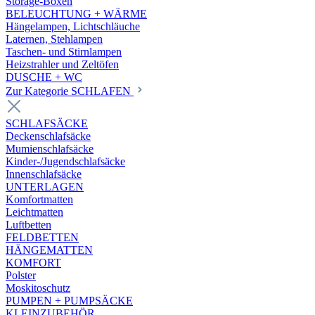
Storage-Boxen
BELEUCHTUNG + WÄRME
Hängelampen, Lichtschläuche
Laternen, Stehlampen
Taschen- und Stirnlampen
Heizstrahler und Zeltöfen
DUSCHE + WC
Zur Kategorie SCHLAFEN
SCHLAFSÄCKE
Deckenschlafsäcke
Mumienschlafsäcke
Kinder-/Jugendschlafsäcke
Innenschlafsäcke
UNTERLAGEN
Komfortmatten
Leichtmatten
Luftbetten
FELDBETTEN
HÄNGEMATTEN
KOMFORT
Polster
Moskitoschutz
PUMPEN + PUMPSÄCKE
KLEINZUBEHÖR