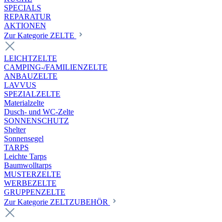
SPECIALS
REPARATUR
AKTIONEN
Zur Kategorie ZELTE
LEICHTZELTE
CAMPING-/FAMILIENZELTE
ANBAUZELTE
LAVVUS
SPEZIALZELTE
Materialzelte
Dusch- und WC-Zelte
SONNENSCHUTZ
Shelter
Sonnensegel
TARPS
Leichte Tarps
Baumwolltarps
MUSTERZELTE
WERBEZELTE
GRUPPENZELTE
Zur Kategorie ZELTZUBEHÖR