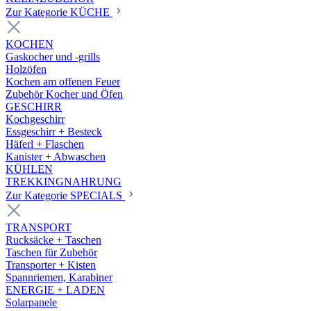
Zur Kategorie KÜCHE
KOCHEN
Gaskocher und -grills
Holzöfen
Kochen am offenen Feuer
Zubehör Kocher und Öfen
GESCHIRR
Kochgeschirr
Essgeschirr + Besteck
Häferl + Flaschen
Kanister + Abwaschen
KÜHLEN
TREKKINGNAHRUNG
Zur Kategorie SPECIALS
TRANSPORT
Rucksäcke + Taschen
Taschen für Zubehör
Transporter + Kisten
Spannriemen, Karabiner
ENERGIE + LADEN
Solarpanele