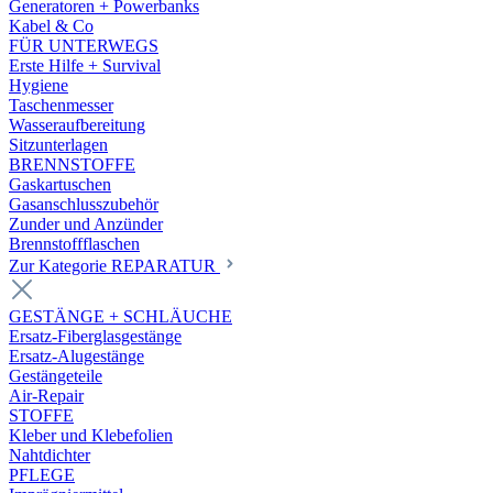
Generatoren + Powerbanks
Kabel & Co
FÜR UNTERWEGS
Erste Hilfe + Survival
Hygiene
Taschenmesser
Wasseraufbereitung
Sitzunterlagen
BRENNSTOFFE
Gaskartuschen
Gasanschlusszubehör
Zunder und Anzünder
Brennstoffflaschen
Zur Kategorie REPARATUR
GESTÄNGE + SCHLÄUCHE
Ersatz-Fiberglasgestänge
Ersatz-Alugestänge
Gestängeteile
Air-Repair
STOFFE
Kleber und Klebefolien
Nahtdichter
PFLEGE