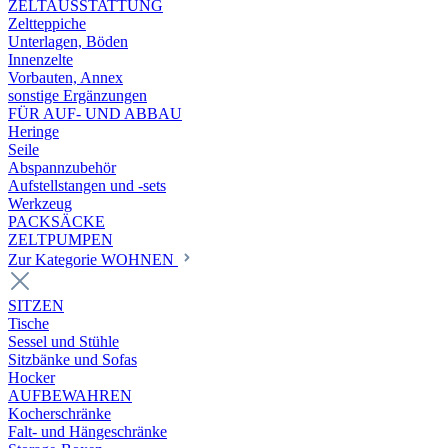
ZELTAUSSTATTUNG
Zeltteppiche
Unterlagen, Böden
Innenzelte
Vorbauten, Annex
sonstige Ergänzungen
FÜR AUF- UND ABBAU
Heringe
Seile
Abspannzubehör
Aufstellstangen und -sets
Werkzeug
PACKSÄCKE
ZELTPUMPEN
Zur Kategorie WOHNEN
SITZEN
Tische
Sessel und Stühle
Sitzbänke und Sofas
Hocker
AUFBEWAHREN
Kocherschränke
Falt- und Hängeschränke