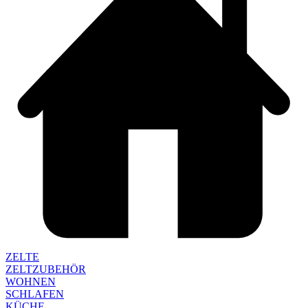
ZELTE
ZELTZUBEHÖR
WOHNEN
SCHLAFEN
KÜCHE