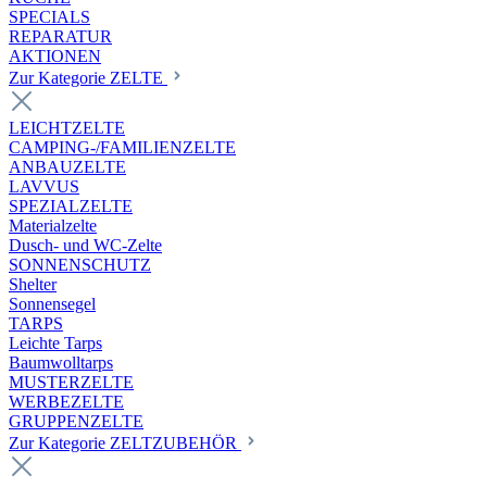
SPECIALS
REPARATUR
AKTIONEN
Zur Kategorie ZELTE
LEICHTZELTE
CAMPING-/FAMILIENZELTE
ANBAUZELTE
LAVVUS
SPEZIALZELTE
Materialzelte
Dusch- und WC-Zelte
SONNENSCHUTZ
Shelter
Sonnensegel
TARPS
Leichte Tarps
Baumwolltarps
MUSTERZELTE
WERBEZELTE
GRUPPENZELTE
Zur Kategorie ZELTZUBEHÖR