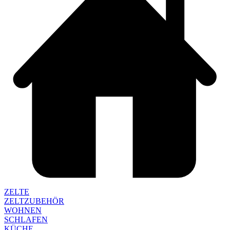
ZELTE
ZELTZUBEHÖR
WOHNEN
SCHLAFEN
KÜCHE