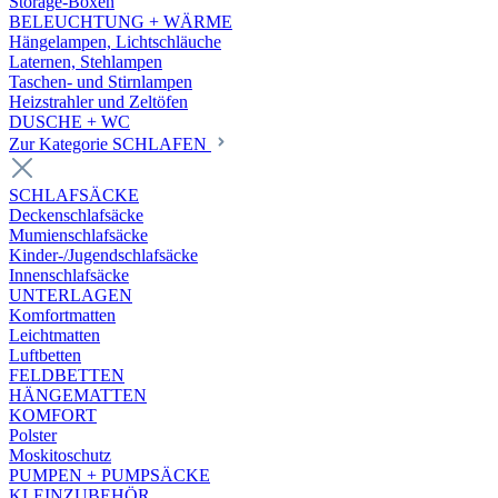
Storage-Boxen
BELEUCHTUNG + WÄRME
Hängelampen, Lichtschläuche
Laternen, Stehlampen
Taschen- und Stirnlampen
Heizstrahler und Zeltöfen
DUSCHE + WC
Zur Kategorie SCHLAFEN
SCHLAFSÄCKE
Deckenschlafsäcke
Mumienschlafsäcke
Kinder-/Jugendschlafsäcke
Innenschlafsäcke
UNTERLAGEN
Komfortmatten
Leichtmatten
Luftbetten
FELDBETTEN
HÄNGEMATTEN
KOMFORT
Polster
Moskitoschutz
PUMPEN + PUMPSÄCKE
KLEINZUBEHÖR