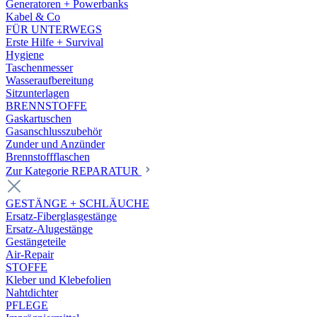
Generatoren + Powerbanks
Kabel & Co
FÜR UNTERWEGS
Erste Hilfe + Survival
Hygiene
Taschenmesser
Wasseraufbereitung
Sitzunterlagen
BRENNSTOFFE
Gaskartuschen
Gasanschlusszubehör
Zunder und Anzünder
Brennstoffflaschen
Zur Kategorie REPARATUR
GESTÄNGE + SCHLÄUCHE
Ersatz-Fiberglasgestänge
Ersatz-Alugestänge
Gestängeteile
Air-Repair
STOFFE
Kleber und Klebefolien
Nahtdichter
PFLEGE