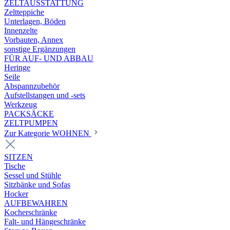
ZELTAUSSTATTUNG
Zeltteppiche
Unterlagen, Böden
Innenzelte
Vorbauten, Annex
sonstige Ergänzungen
FÜR AUF- UND ABBAU
Heringe
Seile
Abspannzubehör
Aufstellstangen und -sets
Werkzeug
PACKSÄCKE
ZELTPUMPEN
Zur Kategorie WOHNEN
SITZEN
Tische
Sessel und Stühle
Sitzbänke und Sofas
Hocker
AUFBEWAHREN
Kocherschränke
Falt- und Hängeschränke