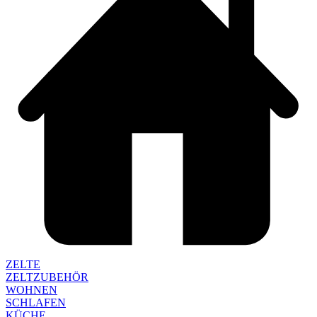
ZELTE
ZELTZUBEHÖR
WOHNEN
SCHLAFEN
KÜCHE