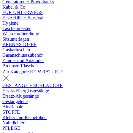
Generatoren + Powerbanks
Kabel & Co
FÜR UNTERWEGS
Erste Hilfe + Survival
Hygiene
Taschenmesser
Wasseraufbereitung
Sitzunterlagen
BRENNSTOFFE
Gaskartuschen
Gasanschlusszubehör
Zunder und Anzünder
Brennstoffflaschen
Zur Kategorie REPARATUR
GESTÄNGE + SCHLÄUCHE
Ersatz-Fiberglasgestänge
Ersatz-Alugestänge
Gestängeteile
Air-Repair
STOFFE
Kleber und Klebefolien
Nahtdichter
PFLEGE