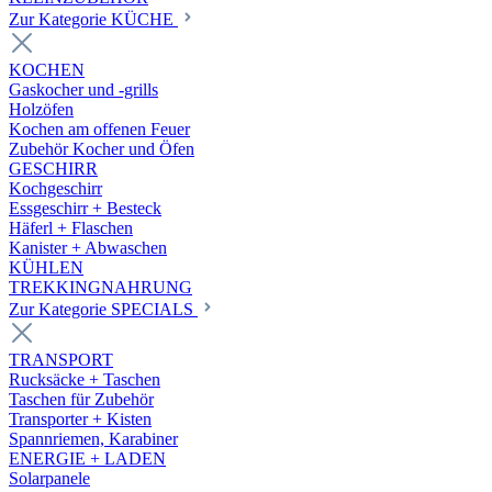
Zur Kategorie KÜCHE
KOCHEN
Gaskocher und -grills
Holzöfen
Kochen am offenen Feuer
Zubehör Kocher und Öfen
GESCHIRR
Kochgeschirr
Essgeschirr + Besteck
Häferl + Flaschen
Kanister + Abwaschen
KÜHLEN
TREKKINGNAHRUNG
Zur Kategorie SPECIALS
TRANSPORT
Rucksäcke + Taschen
Taschen für Zubehör
Transporter + Kisten
Spannriemen, Karabiner
ENERGIE + LADEN
Solarpanele