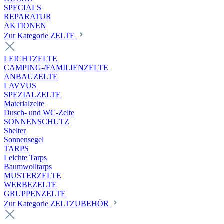
SPECIALS
REPARATUR
AKTIONEN
Zur Kategorie ZELTE
LEICHTZELTE
CAMPING-/FAMILIENZELTE
ANBAUZELTE
LAVVUS
SPEZIALZELTE
Materialzelte
Dusch- und WC-Zelte
SONNENSCHUTZ
Shelter
Sonnensegel
TARPS
Leichte Tarps
Baumwolltarps
MUSTERZELTE
WERBEZELTE
GRUPPENZELTE
Zur Kategorie ZELTZUBEHÖR