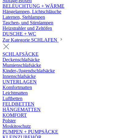
Storage-Boxen
BELEUCHTUNG + WÄRME
Hängelampen, Lichtschläuche
Laternen, Stehlampen
Taschen- und Stirnlampen
Heizstrahler und Zeltöfen
DUSCHE + WC
Zur Kategorie SCHLAFEN
SCHLAFSÄCKE
Deckenschlafsäcke
Mumienschlafsäcke
Kinder-/Jugendschlafsäcke
Innenschlafsäcke
UNTERLAGEN
Komfortmatten
Leichtmatten
Luftbetten
FELDBETTEN
HÄNGEMATTEN
KOMFORT
Polster
Moskitoschutz
PUMPEN + PUMPSÄCKE
KLEINZUBEHÖR