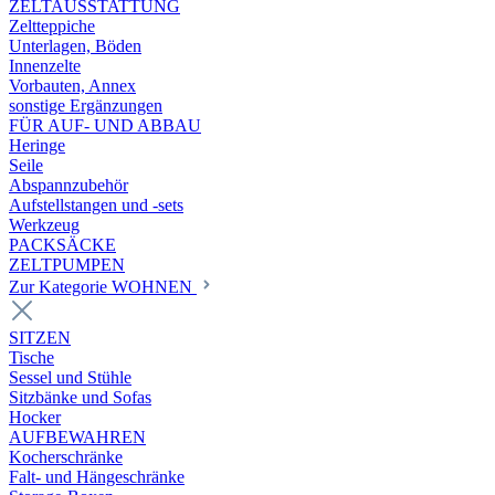
ZELTAUSSTATTUNG
Zeltteppiche
Unterlagen, Böden
Innenzelte
Vorbauten, Annex
sonstige Ergänzungen
FÜR AUF- UND ABBAU
Heringe
Seile
Abspannzubehör
Aufstellstangen und -sets
Werkzeug
PACKSÄCKE
ZELTPUMPEN
Zur Kategorie WOHNEN
SITZEN
Tische
Sessel und Stühle
Sitzbänke und Sofas
Hocker
AUFBEWAHREN
Kocherschränke
Falt- und Hängeschränke