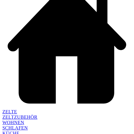
ZELTE
ZELTZUBEHÖR
WOHNEN
SCHLAFEN
KÜCHE