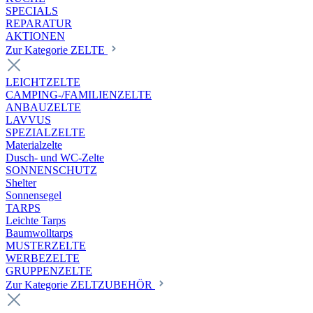
SPECIALS
REPARATUR
AKTIONEN
Zur Kategorie ZELTE
LEICHTZELTE
CAMPING-/FAMILIENZELTE
ANBAUZELTE
LAVVUS
SPEZIALZELTE
Materialzelte
Dusch- und WC-Zelte
SONNENSCHUTZ
Shelter
Sonnensegel
TARPS
Leichte Tarps
Baumwolltarps
MUSTERZELTE
WERBEZELTE
GRUPPENZELTE
Zur Kategorie ZELTZUBEHÖR