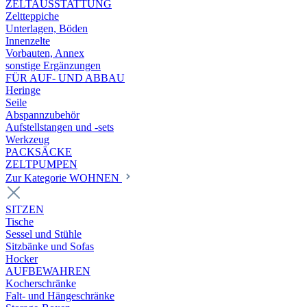
ZELTAUSSTATTUNG
Zeltteppiche
Unterlagen, Böden
Innenzelte
Vorbauten, Annex
sonstige Ergänzungen
FÜR AUF- UND ABBAU
Heringe
Seile
Abspannzubehör
Aufstellstangen und -sets
Werkzeug
PACKSÄCKE
ZELTPUMPEN
Zur Kategorie WOHNEN
SITZEN
Tische
Sessel und Stühle
Sitzbänke und Sofas
Hocker
AUFBEWAHREN
Kocherschränke
Falt- und Hängeschränke