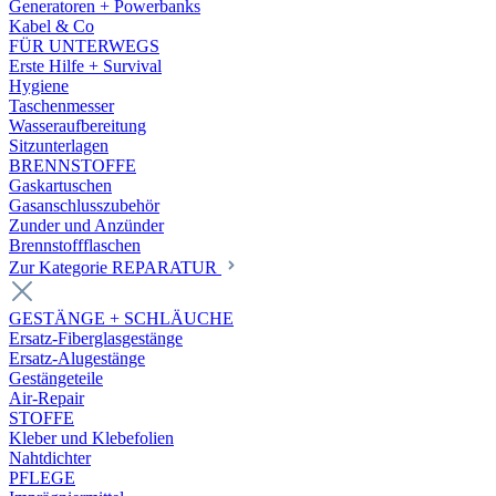
Generatoren + Powerbanks
Kabel & Co
FÜR UNTERWEGS
Erste Hilfe + Survival
Hygiene
Taschenmesser
Wasseraufbereitung
Sitzunterlagen
BRENNSTOFFE
Gaskartuschen
Gasanschlusszubehör
Zunder und Anzünder
Brennstoffflaschen
Zur Kategorie REPARATUR
GESTÄNGE + SCHLÄUCHE
Ersatz-Fiberglasgestänge
Ersatz-Alugestänge
Gestängeteile
Air-Repair
STOFFE
Kleber und Klebefolien
Nahtdichter
PFLEGE