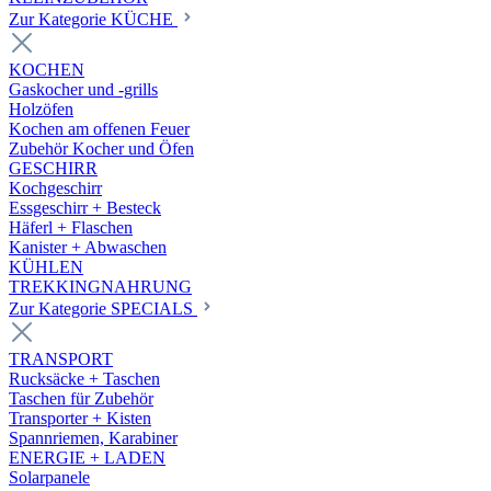
Zur Kategorie KÜCHE
KOCHEN
Gaskocher und -grills
Holzöfen
Kochen am offenen Feuer
Zubehör Kocher und Öfen
GESCHIRR
Kochgeschirr
Essgeschirr + Besteck
Häferl + Flaschen
Kanister + Abwaschen
KÜHLEN
TREKKINGNAHRUNG
Zur Kategorie SPECIALS
TRANSPORT
Rucksäcke + Taschen
Taschen für Zubehör
Transporter + Kisten
Spannriemen, Karabiner
ENERGIE + LADEN
Solarpanele