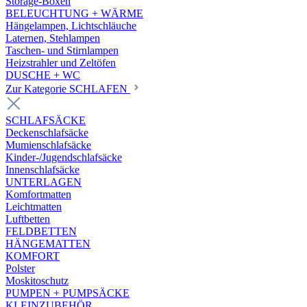
Storage-Boxen
BELEUCHTUNG + WÄRME
Hängelampen, Lichtschläuche
Laternen, Stehlampen
Taschen- und Stirnlampen
Heizstrahler und Zeltöfen
DUSCHE + WC
Zur Kategorie SCHLAFEN
SCHLAFSÄCKE
Deckenschlafsäcke
Mumienschlafsäcke
Kinder-/Jugendschlafsäcke
Innenschlafsäcke
UNTERLAGEN
Komfortmatten
Leichtmatten
Luftbetten
FELDBETTEN
HÄNGEMATTEN
KOMFORT
Polster
Moskitoschutz
PUMPEN + PUMPSÄCKE
KLEINZUBEHÖR