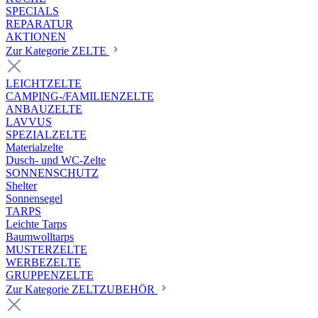
SPECIALS
REPARATUR
AKTIONEN
Zur Kategorie ZELTE
LEICHTZELTE
CAMPING-/FAMILIENZELTE
ANBAUZELTE
LAVVUS
SPEZIALZELTE
Materialzelte
Dusch- und WC-Zelte
SONNENSCHUTZ
Shelter
Sonnensegel
TARPS
Leichte Tarps
Baumwolltarps
MUSTERZELTE
WERBEZELTE
GRUPPENZELTE
Zur Kategorie ZELTZUBEHÖR