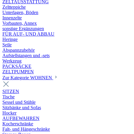
ZELTAUSSTATTUNG
Zeltteppiche
Unterlagen, Böden
Innenzelte
Vorbauten, Annex
sonstige Ergänzungen
FÜR AUF- UND ABBAU
Heringe
Seile
Abspannzubehör
Aufstellstangen und -sets
Werkzeug
PACKSÄCKE
ZELTPUMPEN
Zur Kategorie WOHNEN
SITZEN
Tische
Sessel und Stühle
Sitzbänke und Sofas
Hocker
AUFBEWAHREN
Kocherschränke
Falt- und Hängeschränke