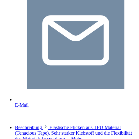
E-Mail
Beschreibung
Elastische Flicken aus TPU Material
(Tenacious Tape). Sehr starker Klebstoff und die Flexibilität
des Materials lassen diese…
Mehr