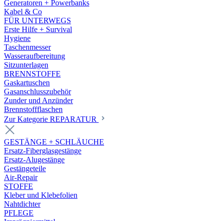
Generatoren + Powerbanks
Kabel & Co
FÜR UNTERWEGS
Erste Hilfe + Survival
Hygiene
Taschenmesser
Wasseraufbereitung
Sitzunterlagen
BRENNSTOFFE
Gaskartuschen
Gasanschlusszubehör
Zunder und Anzünder
Brennstoffflaschen
Zur Kategorie REPARATUR
GESTÄNGE + SCHLÄUCHE
Ersatz-Fiberglasgestänge
Ersatz-Alugestänge
Gestängeteile
Air-Repair
STOFFE
Kleber und Klebefolien
Nahtdichter
PFLEGE