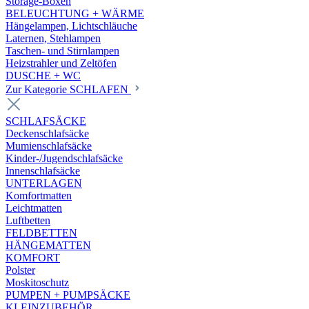
Storage-Boxen
BELEUCHTUNG + WÄRME
Hängelampen, Lichtschläuche
Laternen, Stehlampen
Taschen- und Stirnlampen
Heizstrahler und Zeltöfen
DUSCHE + WC
Zur Kategorie SCHLAFEN
SCHLAFSÄCKE
Deckenschlafsäcke
Mumienschlafsäcke
Kinder-/Jugendschlafsäcke
Innenschlafsäcke
UNTERLAGEN
Komfortmatten
Leichtmatten
Luftbetten
FELDBETTEN
HÄNGEMATTEN
KOMFORT
Polster
Moskitoschutz
PUMPEN + PUMPSÄCKE
KLEINZUBEHÖR