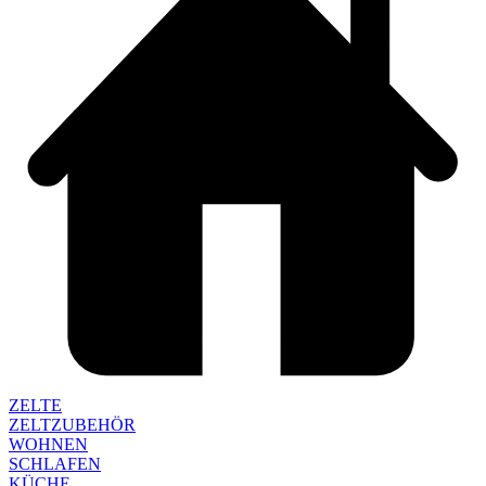
ZELTE
ZELTZUBEHÖR
WOHNEN
SCHLAFEN
KÜCHE