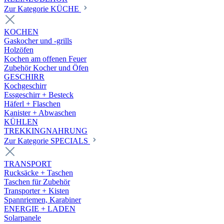
Zur Kategorie KÜCHE
KOCHEN
Gaskocher und -grills
Holzöfen
Kochen am offenen Feuer
Zubehör Kocher und Öfen
GESCHIRR
Kochgeschirr
Essgeschirr + Besteck
Häferl + Flaschen
Kanister + Abwaschen
KÜHLEN
TREKKINGNAHRUNG
Zur Kategorie SPECIALS
TRANSPORT
Rucksäcke + Taschen
Taschen für Zubehör
Transporter + Kisten
Spannriemen, Karabiner
ENERGIE + LADEN
Solarpanele