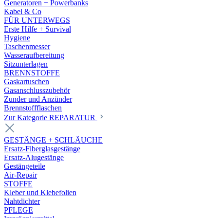
Generatoren + Powerbanks
Kabel & Co
FÜR UNTERWEGS
Erste Hilfe + Survival
Hygiene
Taschenmesser
Wasseraufbereitung
Sitzunterlagen
BRENNSTOFFE
Gaskartuschen
Gasanschlusszubehör
Zunder und Anzünder
Brennstoffflaschen
Zur Kategorie REPARATUR
GESTÄNGE + SCHLÄUCHE
Ersatz-Fiberglasgestänge
Ersatz-Alugestänge
Gestängeteile
Air-Repair
STOFFE
Kleber und Klebefolien
Nahtdichter
PFLEGE