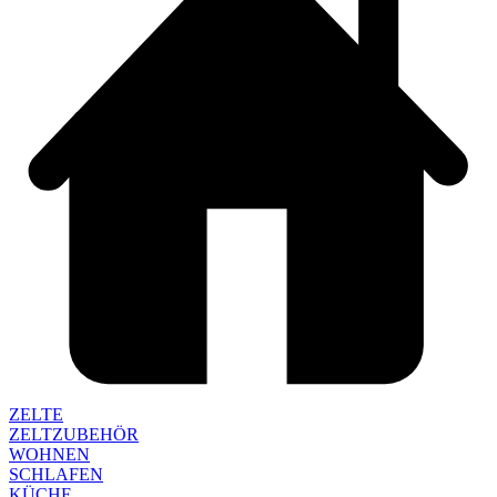
ZELTE
ZELTZUBEHÖR
WOHNEN
SCHLAFEN
KÜCHE