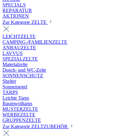
SPECIALS
REPARATUR
AKTIONEN
Zur Kategorie ZELTE
LEICHTZELTE
CAMPING-/FAMILIENZELTE
ANBAUZELTE
LAVVUS
SPEZIALZELTE
Materialzelte
Dusch- und WC-Zelte
SONNENSCHUTZ
Shelter
Sonnensegel
TARPS
Leichte Tarps
Baumwolltarps
MUSTERZELTE
WERBEZELTE
GRUPPENZELTE
Zur Kategorie ZELTZUBEHÖR