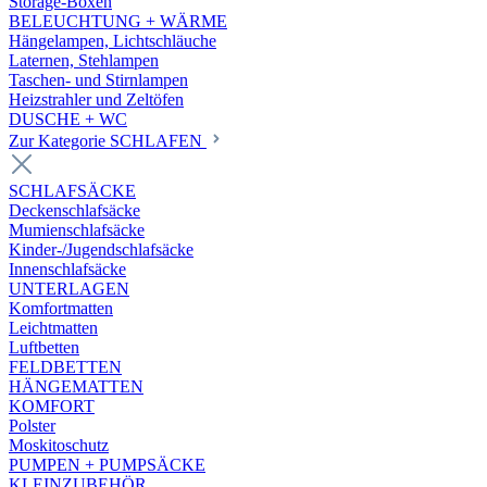
Storage-Boxen
BELEUCHTUNG + WÄRME
Hängelampen, Lichtschläuche
Laternen, Stehlampen
Taschen- und Stirnlampen
Heizstrahler und Zeltöfen
DUSCHE + WC
Zur Kategorie SCHLAFEN
SCHLAFSÄCKE
Deckenschlafsäcke
Mumienschlafsäcke
Kinder-/Jugendschlafsäcke
Innenschlafsäcke
UNTERLAGEN
Komfortmatten
Leichtmatten
Luftbetten
FELDBETTEN
HÄNGEMATTEN
KOMFORT
Polster
Moskitoschutz
PUMPEN + PUMPSÄCKE
KLEINZUBEHÖR