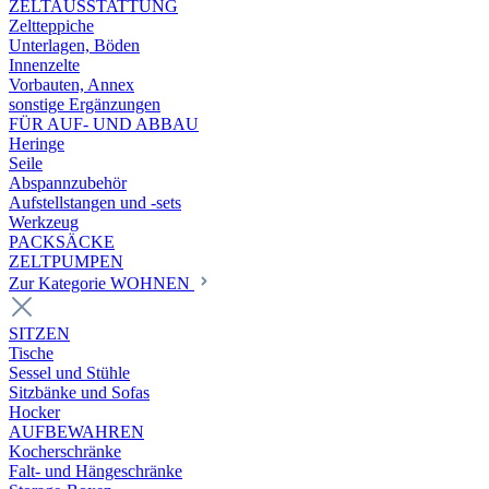
ZELTAUSSTATTUNG
Zeltteppiche
Unterlagen, Böden
Innenzelte
Vorbauten, Annex
sonstige Ergänzungen
FÜR AUF- UND ABBAU
Heringe
Seile
Abspannzubehör
Aufstellstangen und -sets
Werkzeug
PACKSÄCKE
ZELTPUMPEN
Zur Kategorie WOHNEN
SITZEN
Tische
Sessel und Stühle
Sitzbänke und Sofas
Hocker
AUFBEWAHREN
Kocherschränke
Falt- und Hängeschränke