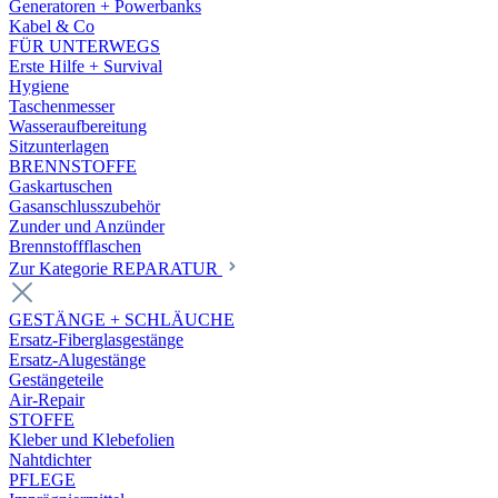
Generatoren + Powerbanks
Kabel & Co
FÜR UNTERWEGS
Erste Hilfe + Survival
Hygiene
Taschenmesser
Wasseraufbereitung
Sitzunterlagen
BRENNSTOFFE
Gaskartuschen
Gasanschlusszubehör
Zunder und Anzünder
Brennstoffflaschen
Zur Kategorie REPARATUR
GESTÄNGE + SCHLÄUCHE
Ersatz-Fiberglasgestänge
Ersatz-Alugestänge
Gestängeteile
Air-Repair
STOFFE
Kleber und Klebefolien
Nahtdichter
PFLEGE