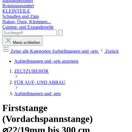
Imprägniermittel
Reinigungsmittel
KLEINTEILE
Schnallen und Zipp
Haken, Ösen, Klemmen...
Gummi- und Expanderseile
Menü schließen
Zeige alle Kategorien
Aufstellstangen und -sets
Zurück
Aufstellstangen und -sets anzeigen
ZELTZUBEHÖR
FÜR AUF- UND ABBAU
Aufstellstangen und -sets
Firststange
(Vordachspannstange)
⌀22/19mm bis 300 cm