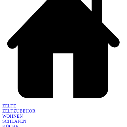
ZELTE
ZELTZUBEHÖR
WOHNEN
SCHLAFEN
KÜCHE