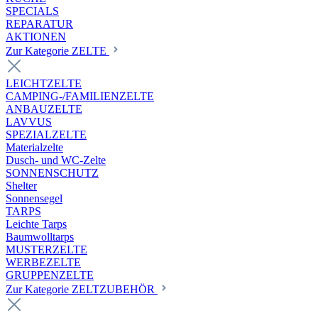
SPECIALS
REPARATUR
AKTIONEN
Zur Kategorie ZELTE
LEICHTZELTE
CAMPING-/FAMILIENZELTE
ANBAUZELTE
LAVVUS
SPEZIALZELTE
Materialzelte
Dusch- und WC-Zelte
SONNENSCHUTZ
Shelter
Sonnensegel
TARPS
Leichte Tarps
Baumwolltarps
MUSTERZELTE
WERBEZELTE
GRUPPENZELTE
Zur Kategorie ZELTZUBEHÖR