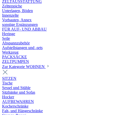
ZELTAUSSTATTUNG
Zeltteppiche
Unterlagen, Böden
Innenzelte
Vorbauten, Annex
sonstige Ergänzungen
FÜR AUF- UND ABBAU
Heringe
Seile
Abspannzubehör
Aufstellstangen und -sets
Werkzeug
PACKSÄCKE
ZELTPUMPEN
Zur Kategorie WOHNEN
SITZEN
Tische
Sessel und Stühle
Sitzbänke und Sofas
Hocker
AUFBEWAHREN
Kocherschränke
Falt- und Hängeschränke