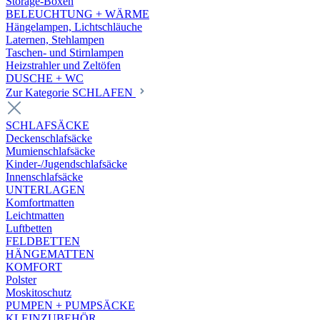
Storage-Boxen
BELEUCHTUNG + WÄRME
Hängelampen, Lichtschläuche
Laternen, Stehlampen
Taschen- und Stirnlampen
Heizstrahler und Zeltöfen
DUSCHE + WC
Zur Kategorie SCHLAFEN
SCHLAFSÄCKE
Deckenschlafsäcke
Mumienschlafsäcke
Kinder-/Jugendschlafsäcke
Innenschlafsäcke
UNTERLAGEN
Komfortmatten
Leichtmatten
Luftbetten
FELDBETTEN
HÄNGEMATTEN
KOMFORT
Polster
Moskitoschutz
PUMPEN + PUMPSÄCKE
KLEINZUBEHÖR