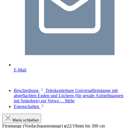
E-Mail
Beschreibung
Teleskopierbare Universalfirststange mit
abgeflachten Enden und Löchern (für gerade Aufstellstangen
mit Spitzdorn) zur Verwe…
Mehr
Eigenschaften
Menü schließen
Firststange (Vordachspannstange) ⌀22/19mm bis 300 cm