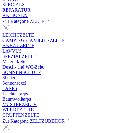
SPECIALS
REPARATUR
AKTIONEN
Zur Kategorie ZELTE
LEICHTZELTE
CAMPING-/FAMILIENZELTE
ANBAUZELTE
LAVVUS
SPEZIALZELTE
Materialzelte
Dusch- und WC-Zelte
SONNENSCHUTZ
Shelter
Sonnensegel
TARPS
Leichte Tarps
Baumwolltarps
MUSTERZELTE
WERBEZELTE
GRUPPENZELTE
Zur Kategorie ZELTZUBEHÖR