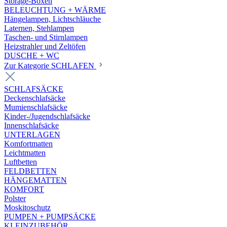
Storage-Boxen
BELEUCHTUNG + WÄRME
Hängelampen, Lichtschläuche
Laternen, Stehlampen
Taschen- und Stirnlampen
Heizstrahler und Zeltöfen
DUSCHE + WC
Zur Kategorie SCHLAFEN
SCHLAFSÄCKE
Deckenschlafsäcke
Mumienschlafsäcke
Kinder-/Jugendschlafsäcke
Innenschlafsäcke
UNTERLAGEN
Komfortmatten
Leichtmatten
Luftbetten
FELDBETTEN
HÄNGEMATTEN
KOMFORT
Polster
Moskitoschutz
PUMPEN + PUMPSÄCKE
KLEINZUBEHÖR