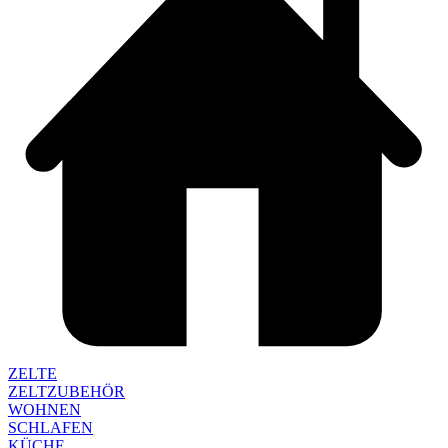
ZELTE
ZELTZUBEHÖR
WOHNEN
SCHLAFEN
KÜCHE