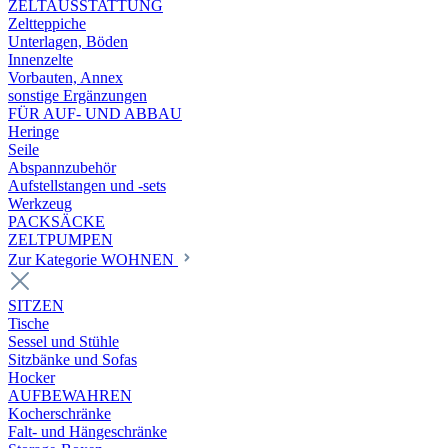
ZELTAUSSTATTUNG
Zeltteppiche
Unterlagen, Böden
Innenzelte
Vorbauten, Annex
sonstige Ergänzungen
FÜR AUF- UND ABBAU
Heringe
Seile
Abspannzubehör
Aufstellstangen und -sets
Werkzeug
PACKSÄCKE
ZELTPUMPEN
Zur Kategorie WOHNEN
SITZEN
Tische
Sessel und Stühle
Sitzbänke und Sofas
Hocker
AUFBEWAHREN
Kocherschränke
Falt- und Hängeschränke