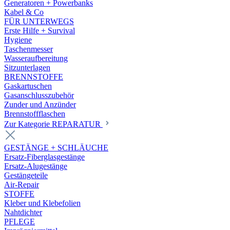
Generatoren + Powerbanks
Kabel & Co
FÜR UNTERWEGS
Erste Hilfe + Survival
Hygiene
Taschenmesser
Wasseraufbereitung
Sitzunterlagen
BRENNSTOFFE
Gaskartuschen
Gasanschlusszubehör
Zunder und Anzünder
Brennstoffflaschen
Zur Kategorie REPARATUR
GESTÄNGE + SCHLÄUCHE
Ersatz-Fiberglasgestänge
Ersatz-Alugestänge
Gestängeteile
Air-Repair
STOFFE
Kleber und Klebefolien
Nahtdichter
PFLEGE