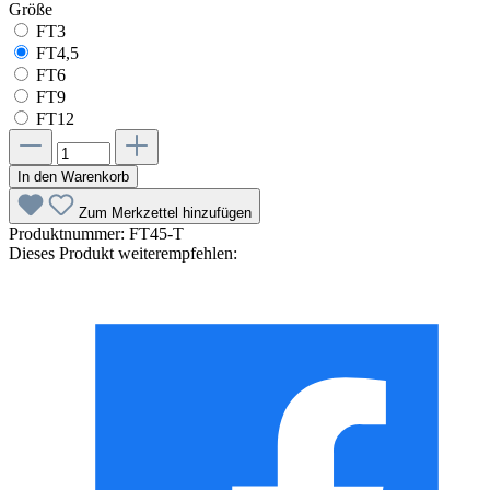
Größe
FT3
FT4,5
FT6
FT9
FT12
In den Warenkorb
Zum Merkzettel hinzufügen
Produktnummer:
FT45-T
Dieses Produkt weiterempfehlen: