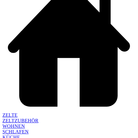
ZELTE
ZELTZUBEHÖR
WOHNEN
SCHLAFEN
KÜCHE