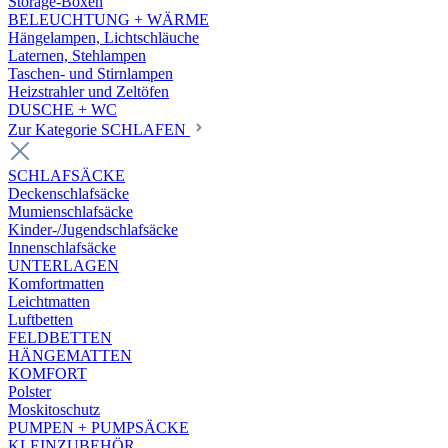
Storage-Boxen
BELEUCHTUNG + WÄRME
Hängelampen, Lichtschläuche
Laternen, Stehlampen
Taschen- und Stirnlampen
Heizstrahler und Zeltöfen
DUSCHE + WC
Zur Kategorie SCHLAFEN
SCHLAFSÄCKE
Deckenschlafsäcke
Mumienschlafsäcke
Kinder-/Jugendschlafsäcke
Innenschlafsäcke
UNTERLAGEN
Komfortmatten
Leichtmatten
Luftbetten
FELDBETTEN
HÄNGEMATTEN
KOMFORT
Polster
Moskitoschutz
PUMPEN + PUMPSÄCKE
KLEINZUBEHÖR