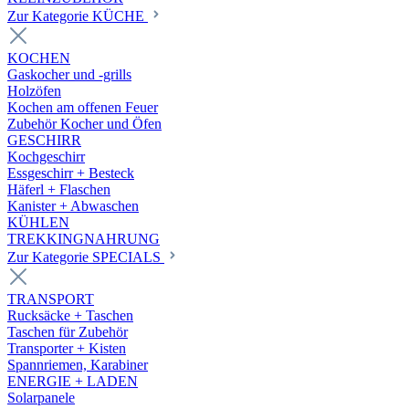
Zur Kategorie KÜCHE
KOCHEN
Gaskocher und -grills
Holzöfen
Kochen am offenen Feuer
Zubehör Kocher und Öfen
GESCHIRR
Kochgeschirr
Essgeschirr + Besteck
Häferl + Flaschen
Kanister + Abwaschen
KÜHLEN
TREKKINGNAHRUNG
Zur Kategorie SPECIALS
TRANSPORT
Rucksäcke + Taschen
Taschen für Zubehör
Transporter + Kisten
Spannriemen, Karabiner
ENERGIE + LADEN
Solarpanele