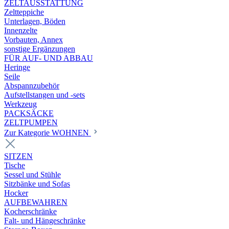
ZELTAUSSTATTUNG
Zeltteppiche
Unterlagen, Böden
Innenzelte
Vorbauten, Annex
sonstige Ergänzungen
FÜR AUF- UND ABBAU
Heringe
Seile
Abspannzubehör
Aufstellstangen und -sets
Werkzeug
PACKSÄCKE
ZELTPUMPEN
Zur Kategorie WOHNEN
SITZEN
Tische
Sessel und Stühle
Sitzbänke und Sofas
Hocker
AUFBEWAHREN
Kocherschränke
Falt- und Hängeschränke