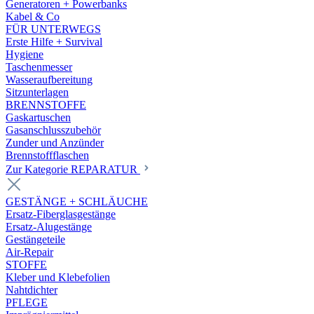
Generatoren + Powerbanks
Kabel & Co
FÜR UNTERWEGS
Erste Hilfe + Survival
Hygiene
Taschenmesser
Wasseraufbereitung
Sitzunterlagen
BRENNSTOFFE
Gaskartuschen
Gasanschlusszubehör
Zunder und Anzünder
Brennstoffflaschen
Zur Kategorie REPARATUR
GESTÄNGE + SCHLÄUCHE
Ersatz-Fiberglasgestänge
Ersatz-Alugestänge
Gestängeteile
Air-Repair
STOFFE
Kleber und Klebefolien
Nahtdichter
PFLEGE