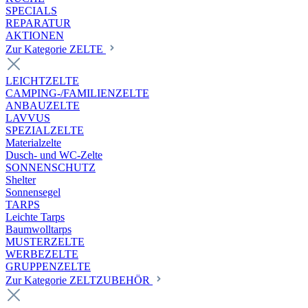
SPECIALS
REPARATUR
AKTIONEN
Zur Kategorie ZELTE
LEICHTZELTE
CAMPING-/FAMILIENZELTE
ANBAUZELTE
LAVVUS
SPEZIALZELTE
Materialzelte
Dusch- und WC-Zelte
SONNENSCHUTZ
Shelter
Sonnensegel
TARPS
Leichte Tarps
Baumwolltarps
MUSTERZELTE
WERBEZELTE
GRUPPENZELTE
Zur Kategorie ZELTZUBEHÖR