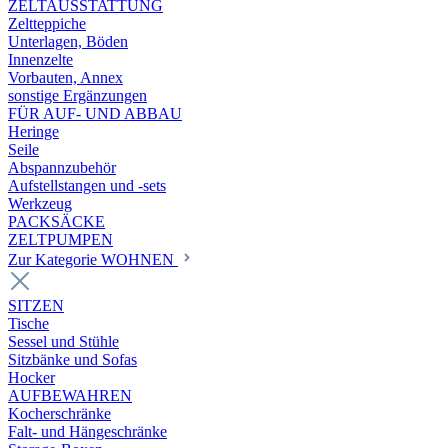
ZELTAUSSTATTUNG
Zeltteppiche
Unterlagen, Böden
Innenzelte
Vorbauten, Annex
sonstige Ergänzungen
FÜR AUF- UND ABBAU
Heringe
Seile
Abspannzubehör
Aufstellstangen und -sets
Werkzeug
PACKSÄCKE
ZELTPUMPEN
Zur Kategorie WOHNEN
SITZEN
Tische
Sessel und Stühle
Sitzbänke und Sofas
Hocker
AUFBEWAHREN
Kocherschränke
Falt- und Hängeschränke