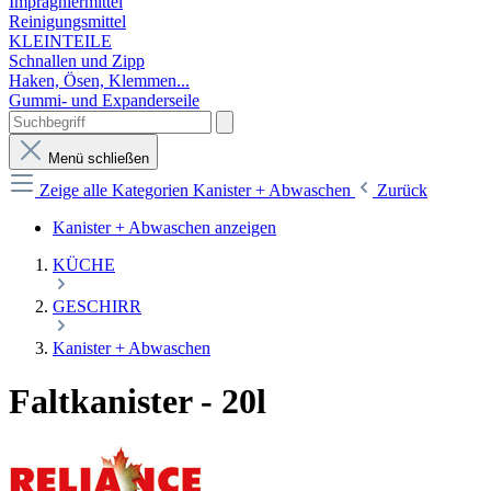
Imprägniermittel
Reinigungsmittel
KLEINTEILE
Schnallen und Zipp
Haken, Ösen, Klemmen...
Gummi- und Expanderseile
Menü schließen
Zeige alle Kategorien
Kanister + Abwaschen
Zurück
Kanister + Abwaschen anzeigen
KÜCHE
GESCHIRR
Kanister + Abwaschen
Faltkanister - 20l