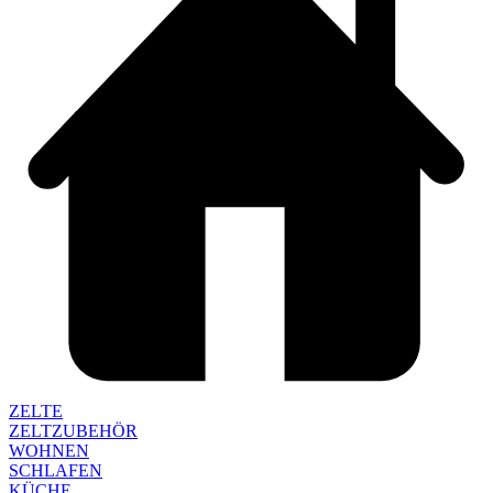
ZELTE
ZELTZUBEHÖR
WOHNEN
SCHLAFEN
KÜCHE