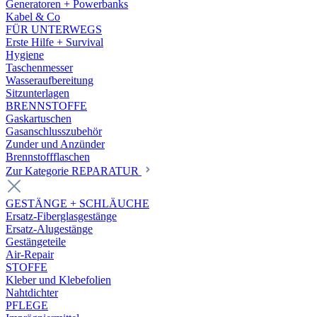
Generatoren + Powerbanks
Kabel & Co
FÜR UNTERWEGS
Erste Hilfe + Survival
Hygiene
Taschenmesser
Wasseraufbereitung
Sitzunterlagen
BRENNSTOFFE
Gaskartuschen
Gasanschlusszubehör
Zunder und Anzünder
Brennstoffflaschen
Zur Kategorie REPARATUR
GESTÄNGE + SCHLÄUCHE
Ersatz-Fiberglasgestänge
Ersatz-Alugestänge
Gestängeteile
Air-Repair
STOFFE
Kleber und Klebefolien
Nahtdichter
PFLEGE