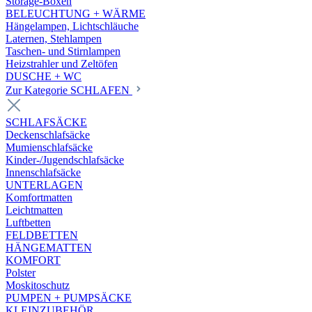
Storage-Boxen
BELEUCHTUNG + WÄRME
Hängelampen, Lichtschläuche
Laternen, Stehlampen
Taschen- und Stirnlampen
Heizstrahler und Zeltöfen
DUSCHE + WC
Zur Kategorie SCHLAFEN
SCHLAFSÄCKE
Deckenschlafsäcke
Mumienschlafsäcke
Kinder-/Jugendschlafsäcke
Innenschlafsäcke
UNTERLAGEN
Komfortmatten
Leichtmatten
Luftbetten
FELDBETTEN
HÄNGEMATTEN
KOMFORT
Polster
Moskitoschutz
PUMPEN + PUMPSÄCKE
KLEINZUBEHÖR