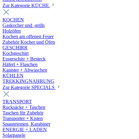
Zur Kategorie KÜCHE
KOCHEN
Gaskocher und -grills
Holzöfen
Kochen am offenen Feuer
Zubehör Kocher und Öfen
GESCHIRR
Kochgeschirr
Essgeschirr + Besteck
Häferl + Flaschen
Kanister + Abwaschen
KÜHLEN
TREKKINGNAHRUNG
Zur Kategorie SPECIALS
TRANSPORT
Rucksäcke + Taschen
Taschen für Zubehör
Transporter + Kisten
Spannriemen, Karabiner
ENERGIE + LADEN
Solarpanele