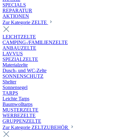
SPECIALS
REPARATUR
AKTIONEN
Zur Kategorie ZELTE
LEICHTZELTE
CAMPING-/FAMILIENZELTE
ANBAUZELTE
LAVVUS
SPEZIALZELTE
Materialzelte
Dusch- und WC-Zelte
SONNENSCHUTZ
Shelter
Sonnensegel
TARPS
Leichte Tarps
Baumwolltarps
MUSTERZELTE
WERBEZELTE
GRUPPENZELTE
Zur Kategorie ZELTZUBEHÖR