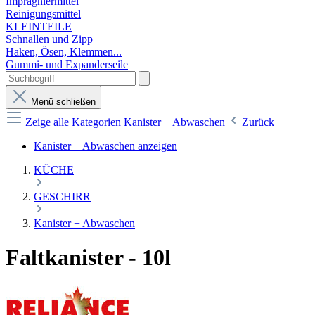
Imprägniermittel
Reinigungsmittel
KLEINTEILE
Schnallen und Zipp
Haken, Ösen, Klemmen...
Gummi- und Expanderseile
Menü schließen
Zeige alle Kategorien
Kanister + Abwaschen
Zurück
Kanister + Abwaschen anzeigen
KÜCHE
GESCHIRR
Kanister + Abwaschen
Faltkanister - 10l