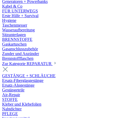
Generatoren + Powerbanks
Kabel & Co
FÜR UNTERWEGS
Erste Hilfe + Survival
Hygiene
Taschenmesser
Wasseraufbereitung
Sitzunterlagen
BRENNSTOFFE
Gaskartuschen
Gasanschlusszubehör
Zunder und Anzünder
Brennstoffflaschen
Zur Kategorie REPARATUR
GESTÄNGE + SCHLÄUCHE
Ersatz-Fiberglasgestänge
Ersatz-Alugestänge
Gestängeteile
Air-Repair
STOFFE
Kleber und Klebefolien
Nahtdichter
PFLEGE