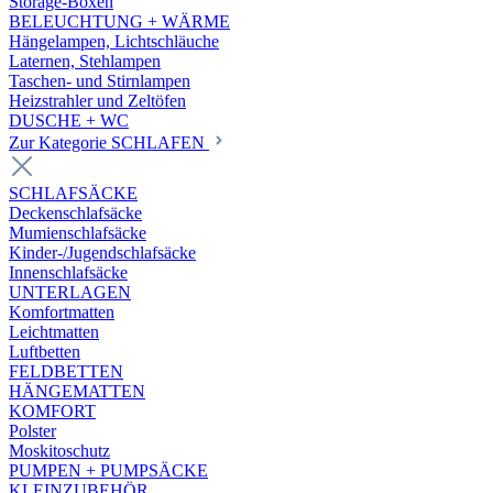
Storage-Boxen
BELEUCHTUNG + WÄRME
Hängelampen, Lichtschläuche
Laternen, Stehlampen
Taschen- und Stirnlampen
Heizstrahler und Zeltöfen
DUSCHE + WC
Zur Kategorie SCHLAFEN
SCHLAFSÄCKE
Deckenschlafsäcke
Mumienschlafsäcke
Kinder-/Jugendschlafsäcke
Innenschlafsäcke
UNTERLAGEN
Komfortmatten
Leichtmatten
Luftbetten
FELDBETTEN
HÄNGEMATTEN
KOMFORT
Polster
Moskitoschutz
PUMPEN + PUMPSÄCKE
KLEINZUBEHÖR