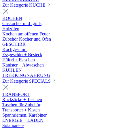
Zur Kategorie KÜCHE
KOCHEN
Gaskocher und -grills
Holzöfen
Kochen am offenen Feuer
Zubehör Kocher und Öfen
GESCHIRR
Kochgeschirr
Essgeschirr + Besteck
Häferl + Flaschen
Kanister + Abwaschen
KÜHLEN
TREKKINGNAHRUNG
Zur Kategorie SPECIALS
TRANSPORT
Rucksäcke + Taschen
Taschen für Zubehör
Transporter + Kisten
Spannriemen, Karabiner
ENERGIE + LADEN
Solarpanele