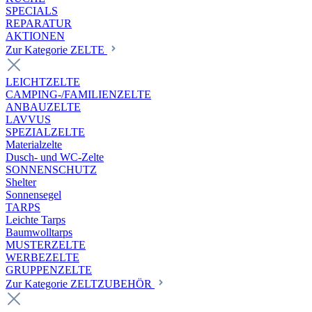
SPECIALS
REPARATUR
AKTIONEN
Zur Kategorie ZELTE
LEICHTZELTE
CAMPING-/FAMILIENZELTE
ANBAUZELTE
LAVVUS
SPEZIALZELTE
Materialzelte
Dusch- und WC-Zelte
SONNENSCHUTZ
Shelter
Sonnensegel
TARPS
Leichte Tarps
Baumwolltarps
MUSTERZELTE
WERBEZELTE
GRUPPENZELTE
Zur Kategorie ZELTZUBEHÖR