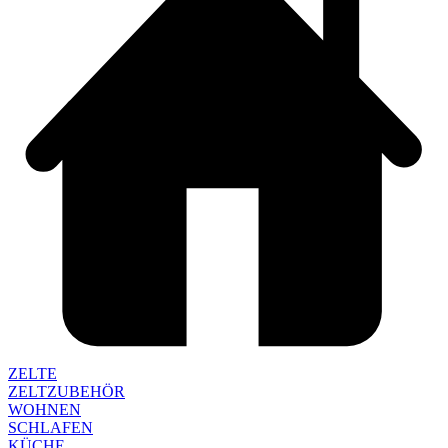
ZELTE
ZELTZUBEHÖR
WOHNEN
SCHLAFEN
KÜCHE