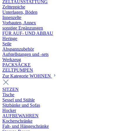
ZELTAUSSTATTUNG
Zeltteppiche
Unterlagen, Böden
Innenzelte
Vorbauten, Annex
sonstige Ergänzungen
FÜR AUF- UND ABBAU
Heringe
Seile
Abspannzubehör
Aufstellstangen und -sets
Werkzeug
PACKSÄCKE
ZELTPUMPEN
Zur Kategorie WOHNEN
SITZEN
Tische
Sessel und Stühle
Sitzbänke und Sofas
Hocker
AUFBEWAHREN
Kocherschränke
Falt- und Hängeschränke