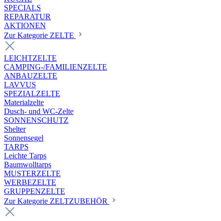
SPECIALS
REPARATUR
AKTIONEN
Zur Kategorie ZELTE
LEICHTZELTE
CAMPING-/FAMILIENZELTE
ANBAUZELTE
LAVVUS
SPEZIALZELTE
Materialzelte
Dusch- und WC-Zelte
SONNENSCHUTZ
Shelter
Sonnensegel
TARPS
Leichte Tarps
Baumwolltarps
MUSTERZELTE
WERBEZELTE
GRUPPENZELTE
Zur Kategorie ZELTZUBEHÖR