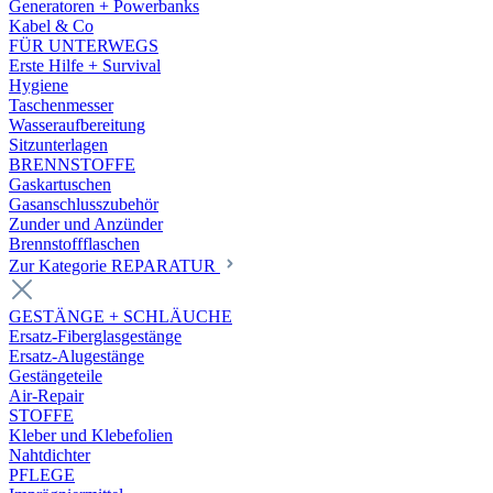
Generatoren + Powerbanks
Kabel & Co
FÜR UNTERWEGS
Erste Hilfe + Survival
Hygiene
Taschenmesser
Wasseraufbereitung
Sitzunterlagen
BRENNSTOFFE
Gaskartuschen
Gasanschlusszubehör
Zunder und Anzünder
Brennstoffflaschen
Zur Kategorie REPARATUR
GESTÄNGE + SCHLÄUCHE
Ersatz-Fiberglasgestänge
Ersatz-Alugestänge
Gestängeteile
Air-Repair
STOFFE
Kleber und Klebefolien
Nahtdichter
PFLEGE