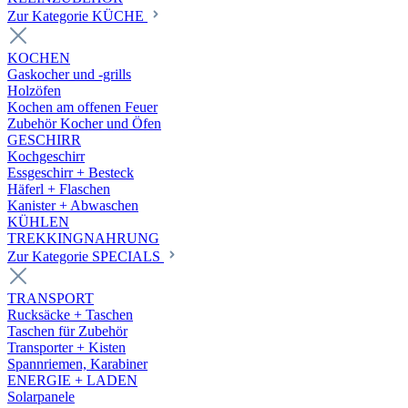
Zur Kategorie KÜCHE
KOCHEN
Gaskocher und -grills
Holzöfen
Kochen am offenen Feuer
Zubehör Kocher und Öfen
GESCHIRR
Kochgeschirr
Essgeschirr + Besteck
Häferl + Flaschen
Kanister + Abwaschen
KÜHLEN
TREKKINGNAHRUNG
Zur Kategorie SPECIALS
TRANSPORT
Rucksäcke + Taschen
Taschen für Zubehör
Transporter + Kisten
Spannriemen, Karabiner
ENERGIE + LADEN
Solarpanele