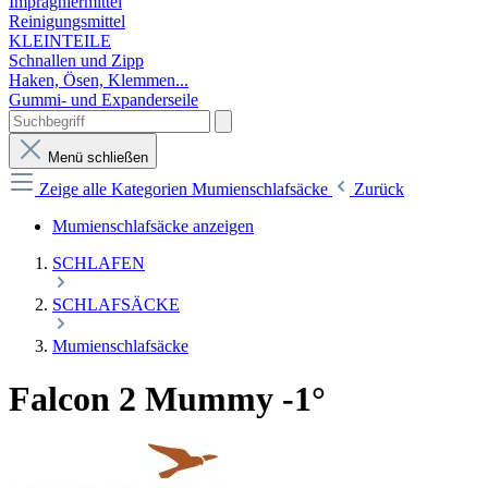
Imprägniermittel
Reinigungsmittel
KLEINTEILE
Schnallen und Zipp
Haken, Ösen, Klemmen...
Gummi- und Expanderseile
Menü schließen
Zeige alle Kategorien
Mumienschlafsäcke
Zurück
Mumienschlafsäcke anzeigen
SCHLAFEN
SCHLAFSÄCKE
Mumienschlafsäcke
Falcon 2 Mummy -1°