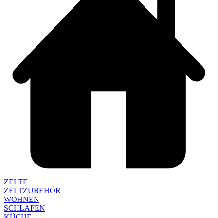
ZELTE
ZELTZUBEHÖR
WOHNEN
SCHLAFEN
KÜCHE