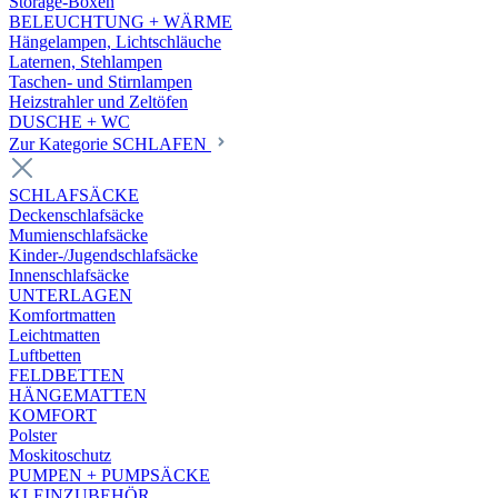
Storage-Boxen
BELEUCHTUNG + WÄRME
Hängelampen, Lichtschläuche
Laternen, Stehlampen
Taschen- und Stirnlampen
Heizstrahler und Zeltöfen
DUSCHE + WC
Zur Kategorie SCHLAFEN
SCHLAFSÄCKE
Deckenschlafsäcke
Mumienschlafsäcke
Kinder-/Jugendschlafsäcke
Innenschlafsäcke
UNTERLAGEN
Komfortmatten
Leichtmatten
Luftbetten
FELDBETTEN
HÄNGEMATTEN
KOMFORT
Polster
Moskitoschutz
PUMPEN + PUMPSÄCKE
KLEINZUBEHÖR