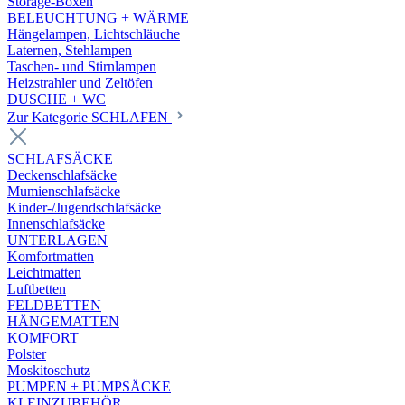
Storage-Boxen
BELEUCHTUNG + WÄRME
Hängelampen, Lichtschläuche
Laternen, Stehlampen
Taschen- und Stirnlampen
Heizstrahler und Zeltöfen
DUSCHE + WC
Zur Kategorie SCHLAFEN
SCHLAFSÄCKE
Deckenschlafsäcke
Mumienschlafsäcke
Kinder-/Jugendschlafsäcke
Innenschlafsäcke
UNTERLAGEN
Komfortmatten
Leichtmatten
Luftbetten
FELDBETTEN
HÄNGEMATTEN
KOMFORT
Polster
Moskitoschutz
PUMPEN + PUMPSÄCKE
KLEINZUBEHÖR