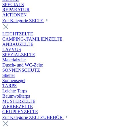
SPECIALS
REPARATUR
AKTIONEN
Zur Kategorie ZELTE
LEICHTZELTE
CAMPING-/FAMILIENZELTE
ANBAUZELTE
LAVVUS
SPEZIALZELTE
Materialzelte
Dusch- und WC-Zelte
SONNENSCHUTZ
Shelter
Sonnensegel
TARPS
Leichte Tarps
Baumwolltarps
MUSTERZELTE
WERBEZELTE
GRUPPENZELTE
Zur Kategorie ZELTZUBEHÖR