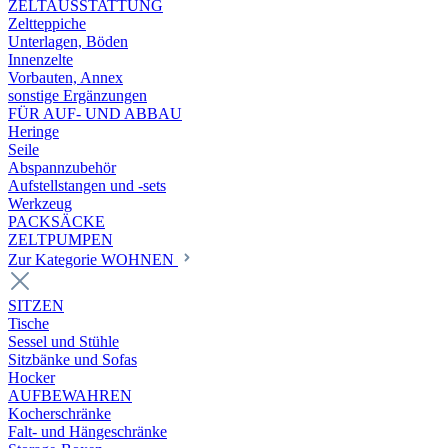
ZELTAUSSTATTUNG
Zeltteppiche
Unterlagen, Böden
Innenzelte
Vorbauten, Annex
sonstige Ergänzungen
FÜR AUF- UND ABBAU
Heringe
Seile
Abspannzubehör
Aufstellstangen und -sets
Werkzeug
PACKSÄCKE
ZELTPUMPEN
Zur Kategorie WOHNEN
SITZEN
Tische
Sessel und Stühle
Sitzbänke und Sofas
Hocker
AUFBEWAHREN
Kocherschränke
Falt- und Hängeschränke