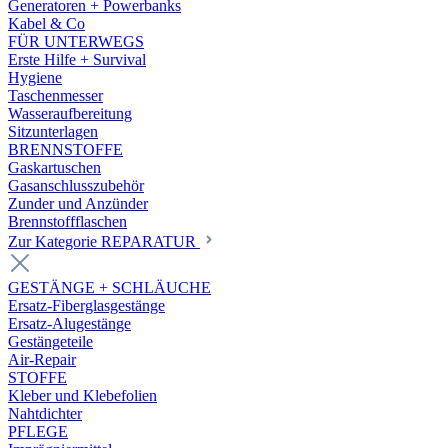
Generatoren + Powerbanks
Kabel & Co
FÜR UNTERWEGS
Erste Hilfe + Survival
Hygiene
Taschenmesser
Wasseraufbereitung
Sitzunterlagen
BRENNSTOFFE
Gaskartuschen
Gasanschlusszubehör
Zunder und Anzünder
Brennstoffflaschen
Zur Kategorie REPARATUR
GESTÄNGE + SCHLÄUCHE
Ersatz-Fiberglasgestänge
Ersatz-Alugestänge
Gestängeteile
Air-Repair
STOFFE
Kleber und Klebefolien
Nahtdichter
PFLEGE