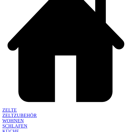
ZELTE
ZELTZUBEHÖR
WOHNEN
SCHLAFEN
KÜCHE