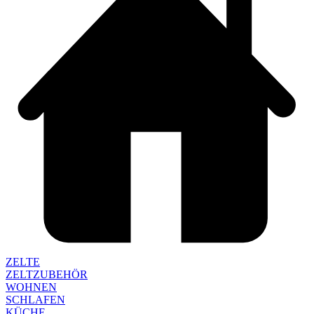
ZELTE
ZELTZUBEHÖR
WOHNEN
SCHLAFEN
KÜCHE