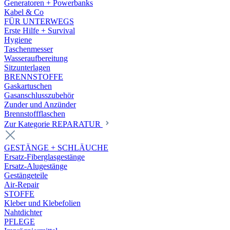
Generatoren + Powerbanks
Kabel & Co
FÜR UNTERWEGS
Erste Hilfe + Survival
Hygiene
Taschenmesser
Wasseraufbereitung
Sitzunterlagen
BRENNSTOFFE
Gaskartuschen
Gasanschlusszubehör
Zunder und Anzünder
Brennstoffflaschen
Zur Kategorie REPARATUR
GESTÄNGE + SCHLÄUCHE
Ersatz-Fiberglasgestänge
Ersatz-Alugestänge
Gestängeteile
Air-Repair
STOFFE
Kleber und Klebefolien
Nahtdichter
PFLEGE