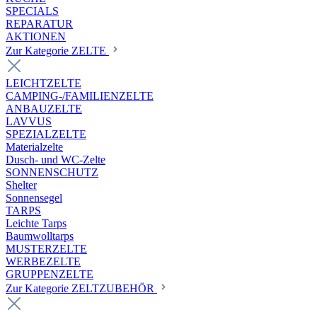
SPECIALS
REPARATUR
AKTIONEN
Zur Kategorie ZELTE
LEICHTZELTE
CAMPING-/FAMILIENZELTE
ANBAUZELTE
LAVVUS
SPEZIALZELTE
Materialzelte
Dusch- und WC-Zelte
SONNENSCHUTZ
Shelter
Sonnensegel
TARPS
Leichte Tarps
Baumwolltarps
MUSTERZELTE
WERBEZELTE
GRUPPENZELTE
Zur Kategorie ZELTZUBEHÖR