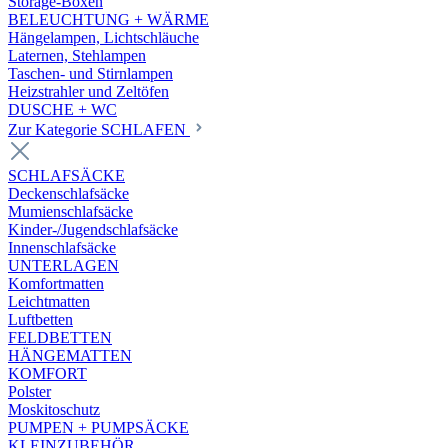
Storage-Boxen
BELEUCHTUNG + WÄRME
Hängelampen, Lichtschläuche
Laternen, Stehlampen
Taschen- und Stirnlampen
Heizstrahler und Zeltöfen
DUSCHE + WC
Zur Kategorie SCHLAFEN
SCHLAFSÄCKE
Deckenschlafsäcke
Mumienschlafsäcke
Kinder-/Jugendschlafsäcke
Innenschlafsäcke
UNTERLAGEN
Komfortmatten
Leichtmatten
Luftbetten
FELDBETTEN
HÄNGEMATTEN
KOMFORT
Polster
Moskitoschutz
PUMPEN + PUMPSÄCKE
KLEINZUBEHÖR