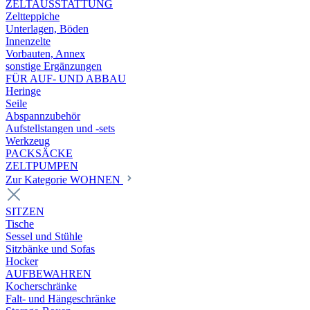
ZELTAUSSTATTUNG
Zeltteppiche
Unterlagen, Böden
Innenzelte
Vorbauten, Annex
sonstige Ergänzungen
FÜR AUF- UND ABBAU
Heringe
Seile
Abspannzubehör
Aufstellstangen und -sets
Werkzeug
PACKSÄCKE
ZELTPUMPEN
Zur Kategorie WOHNEN
SITZEN
Tische
Sessel und Stühle
Sitzbänke und Sofas
Hocker
AUFBEWAHREN
Kocherschränke
Falt- und Hängeschränke