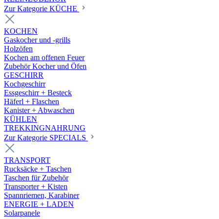
Zur Kategorie KÜCHE
KOCHEN
Gaskocher und -grills
Holzöfen
Kochen am offenen Feuer
Zubehör Kocher und Öfen
GESCHIRR
Kochgeschirr
Essgeschirr + Besteck
Häferl + Flaschen
Kanister + Abwaschen
KÜHLEN
TREKKINGNAHRUNG
Zur Kategorie SPECIALS
TRANSPORT
Rucksäcke + Taschen
Taschen für Zubehör
Transporter + Kisten
Spannriemen, Karabiner
ENERGIE + LADEN
Solarpanele