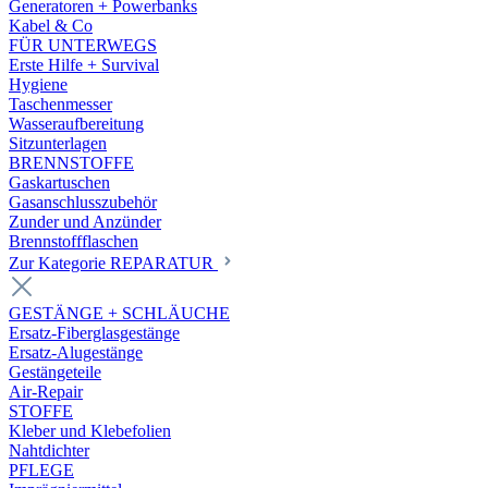
Generatoren + Powerbanks
Kabel & Co
FÜR UNTERWEGS
Erste Hilfe + Survival
Hygiene
Taschenmesser
Wasseraufbereitung
Sitzunterlagen
BRENNSTOFFE
Gaskartuschen
Gasanschlusszubehör
Zunder und Anzünder
Brennstoffflaschen
Zur Kategorie REPARATUR
GESTÄNGE + SCHLÄUCHE
Ersatz-Fiberglasgestänge
Ersatz-Alugestänge
Gestängeteile
Air-Repair
STOFFE
Kleber und Klebefolien
Nahtdichter
PFLEGE