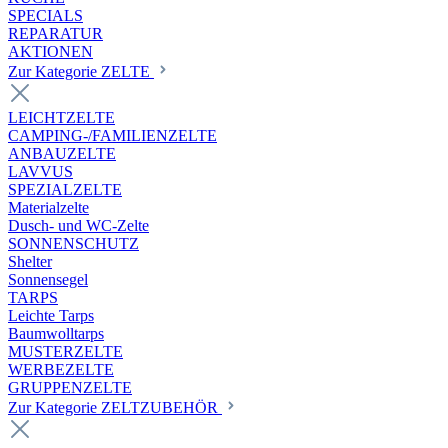
SPECIALS
REPARATUR
AKTIONEN
Zur Kategorie ZELTE
LEICHTZELTE
CAMPING-/FAMILIENZELTE
ANBAUZELTE
LAVVUS
SPEZIALZELTE
Materialzelte
Dusch- und WC-Zelte
SONNENSCHUTZ
Shelter
Sonnensegel
TARPS
Leichte Tarps
Baumwolltarps
MUSTERZELTE
WERBEZELTE
GRUPPENZELTE
Zur Kategorie ZELTZUBEHÖR