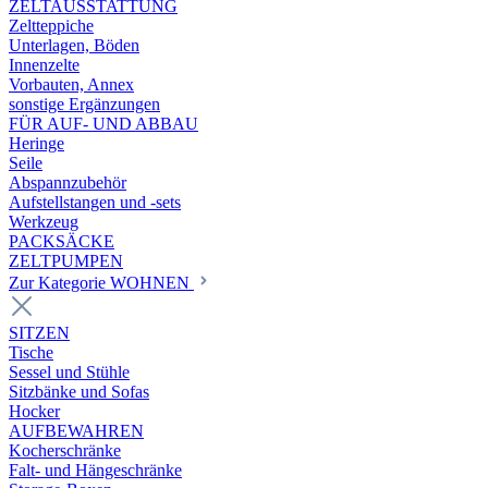
ZELTAUSSTATTUNG
Zeltteppiche
Unterlagen, Böden
Innenzelte
Vorbauten, Annex
sonstige Ergänzungen
FÜR AUF- UND ABBAU
Heringe
Seile
Abspannzubehör
Aufstellstangen und -sets
Werkzeug
PACKSÄCKE
ZELTPUMPEN
Zur Kategorie WOHNEN
SITZEN
Tische
Sessel und Stühle
Sitzbänke und Sofas
Hocker
AUFBEWAHREN
Kocherschränke
Falt- und Hängeschränke