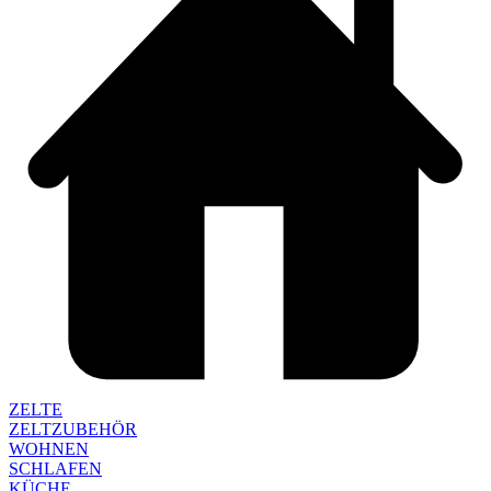
ZELTE
ZELTZUBEHÖR
WOHNEN
SCHLAFEN
KÜCHE