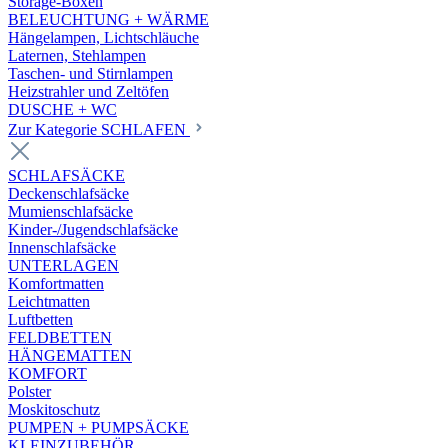
Storage-Boxen
BELEUCHTUNG + WÄRME
Hängelampen, Lichtschläuche
Laternen, Stehlampen
Taschen- und Stirnlampen
Heizstrahler und Zeltöfen
DUSCHE + WC
Zur Kategorie SCHLAFEN
SCHLAFSÄCKE
Deckenschlafsäcke
Mumienschlafsäcke
Kinder-/Jugendschlafsäcke
Innenschlafsäcke
UNTERLAGEN
Komfortmatten
Leichtmatten
Luftbetten
FELDBETTEN
HÄNGEMATTEN
KOMFORT
Polster
Moskitoschutz
PUMPEN + PUMPSÄCKE
KLEINZUBEHÖR